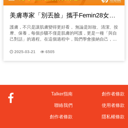
美膚專家「別丟臉」攜手Femin28女人
週，分享正確護膚觀念！
護膚，不只是讓肌膚變得更好看， 無論是卸妝、清潔、按
摩、保養，每個步驟不僅是肌膚的呵護，更是一種「與自
己對話」的過程。在這個過程中，我們學會接納自己，感
受每一次的變化，而這份自信才是最美的狀態。而這也是
「別丟臉 Face Clean」的品牌核心理念之一。
2025-03-21
6505
Talker指南
創作者條款
聯絡我們
使用者條款
創作者條款
隱私權條款