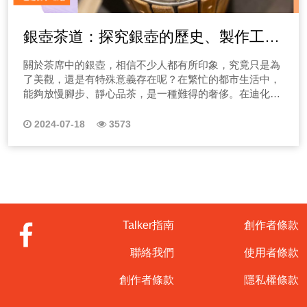
銀壺茶道：探究銀壺的歷史、製作工藝
與品茶魅力
關於茶席中的銀壺，相信不少人都有所印象，究竟只是為
了美觀，還是有特殊意義存在呢？在繁忙的都市生活中，
能夠放慢腳步、靜心品茶，是一種難得的奢侈。在迪化街
一段292號的「太初有茶」工作室，我們致力於為每一位
愛茶人士提供最佳的品茶體驗。今天，我想帶領大家深入
2024-07-18
3573
了解一種古老而高貴的茶具——銀壺。銀壺不僅是茶席
Talker指南
創作者條款
聯絡我們
使用者條款
創作者條款
隱私權條款