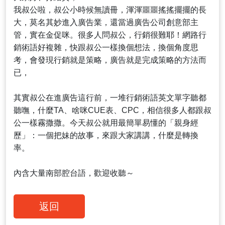
我叔公啦，叔公小時候無讀冊，渾渾噩噩搖搖擺擺的長
大，莫名其妙進入廣告業，還當過廣告公司創意部主
管，實在金促咪。很多人問叔公，行銷很難耶！網路行
銷術語好複雜，快跟叔公一樣換個想法，換個角度思
考，會發現行銷就是策略，廣告就是完成策略的方法而
已，
其實叔公在進廣告這行前，一堆行銷術語英文單字聽都
聽嘸，什麼TA、啥咪CUE表、CPC，相信很多人都跟叔
公一樣霧撒撒。今天叔公就用最簡單易懂的「親身經
歷」：一個把妹的故事，來跟大家講講，什麼是轉換
率。
內含大量南部腔台語，歡迎收聽～
返回