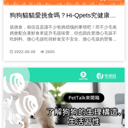
狗狗貓貓愛挑食嗎？Hi-Qpets究健康鮮
食餐，挑動毛孩味蕾又健康
孩挑食，相信這是讓不少爸媽煩惱的事情吧！而不少毛爸
媽會配合著鮮食來提升毛孩味蕾，但也因此更擔心毛孩不
吃飼料、擔心毛孩吃得鮮食安不安全、擔心毛孩的營養是
否健全，你也有這樣的問題嗎？就讓「PetTalk說寵物」與
「隆安動物醫院-姚勝隆 獸醫師」來分享！
2022-06-08
2600