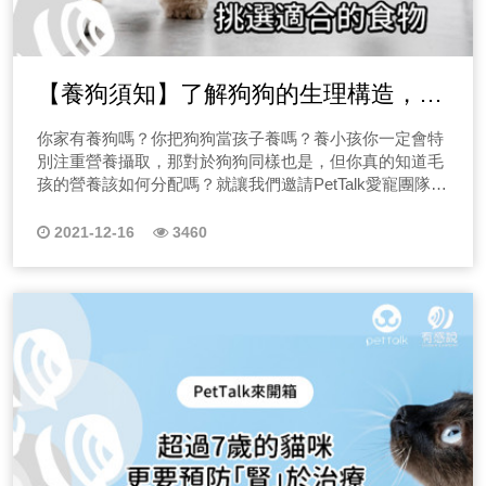
【養狗須知】了解狗狗的生理構造，並
挑選適合牠們的食物
你家有養狗嗎？你把狗狗當孩子養嗎？養小孩你一定會特
別注重營養攝取，那對於狗狗同樣也是，但你真的知道毛
孩的營養該如何分配嗎？就讓我們邀請PetTalk愛寵團隊來
跟大家聊一聊，如何從生理構造去判斷毛孩應該如何攝取
食物！
2021-12-16
3460