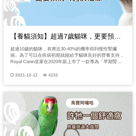
【養貓須知】超過7歲貓咪，更要預防
「腎」於治療｜專業獸醫—楊孝柏
超過10歲的貓咪，有將近30-40%的機率得到慢性腎臟
病。為了可以在疾病初期就能給予貓咪良好的營養支持，
Royal Canin皇家在2020年新上市了一款專為「早期腎臟
病」的配方飼料與濕糧，幫助毛爸媽平日裡也能為貓咪做
好飲食控制。
2021-12-12
4232