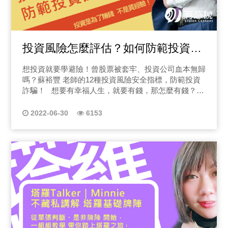
康安全，但我們也因此更該明白家中的隱形殺手甲醛問
題！就讓我們點選上方圖片，收聽節目吧~ 【黃健華
設計師】無障礙空間整合、綠裝修設計、通用設計。
維他命C功效是什麼呢？我們該如何從日常飲食中攝
取維他命C呢？今天健康診聊室同樣邀請到世昕 營養師
投資風險怎麼評估？如何防範投資詐
來為大家做解答！你正在考慮要不要購買維他命C類的
騙？投資前必學避險課程！
保健食品嗎？請先點選圖片聽聽我們的節目唷！ 這
想投資就要學避險！曾股票被套牢、投資公司血本無歸
一次的節目來聊聊兒童早期療癒，假如你家的小朋友不
嗎？蘇裕豐 老師的12種投資風險安全指標，防範投資
喜歡跟人互動，有一點自閉傾向，那該怎麼辦？這會不
詐騙！ 想要有幸福人生，就要有錢，那怎麼有錢？聽
會影響到往後的發展呢？就讓我們邀請到 適康復健科
我的「投資安全有把關，幫你的財務自由打通關」，我
診所 欣諺 職能治療師來和大家分享「關於早療這件
是專精被動收入的財務醫生 蘇裕豐！如同演員在奧斯
2022-06-30
6153
事，並且如何透過在家互動來改善孩子的狀況呢？」馬
卡得獎，廚師在米其林摘星一般，我也是用連續3年榮
上點擊上方圖片收聽吧！ 【吳欣諺 職能治療師】長
獲台灣最佳財務策劃師的比賽殊榮，證明我真材實料的
庚大學 職能治療系 學士、國家高考治療師。兒童職能
理財功力！ 投資是現代人除了工作外，最容易賺錢的
治療（感覺統合訓練、精細與粗大動作發展、認知功能
方式，也是最容易虧錢的方式！那虧錢多半是那些原因
發展、書寫、社交互動技巧、情緒管理）、成人職能治
呢？從最常聽見的股票套牢，到投資朋友的事業，甚至
療。 在節目的第五集，我們同樣來討論早療議題，你
是被網路詐騙吸引，賠的血本無歸，雖說投資有賺有
相信學音樂的孩子不會變壞嗎？雖然這種說法有點不合
賠，那有沒有辦法提前預判這些風險、危險因子呢？
時宜，因為一個人的成長會受綜合環境因素所影響，但
這一系列節目，裕豐老師陸續會教你12種投資安全評
據研究指出「音樂確實可以輔助孩子的成長唷！能提升
估指標！幫你打通財富自由，迎向幸福人生！馬上點擊
對外界事物的敏銳性、探索慾望，甚至能幫助穩定情
播放鈕開始收聽吧！ 如何找到高報酬投資標的，大致
緒」，想知道更多詳情嗎？點選上方圖片收聽吧！