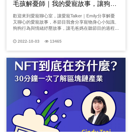
毛孩解憂師｜我的愛寵故事，讓狗狗
一天比一天更快樂！
歡迎來到愛寵聊心室，讓愛寵Talker｜Emily分享解憂
又聊心的愛寵故事，本節目我會分享寵物身心小知識、
狗狗行為與情緒紓壓故事，讓毛爸媽在聽節目的過程
中，更能明白自家的狗狗在想什麼，怎麼樣讓牠更快
樂，快點收聽我的節目，讓我們一起寫下與毛孩的調情
2022-10-03
13465
日記~ 我是寵物解憂師Emily專門教各位毛爸媽如何添
加你與毛孩的「美麗回憶」，我本身其實是個工時長、
壓力爆棚的工程師，但在忙碌的生活裏，照樣能找到和
毛孩的調情方法，療癒彼此身心靈，所以我很期待透過
在ListenContent有感說的愛寵節目能讓你和毛孩一起在
日常簡單找快樂！ 之後的節目中我會來分享「我與我
家兩隻狗狗的故事之外，也會聊聊牠們的生病與治療的
過程中，我做了哪些努力，不管是毛孩的足浴、毛孩的
按摩舒壓、毛孩的心理照護等等，都讓兩隻毛孩生活的
越來越快樂，因此也希望能把這些經驗分享給大家！」
在節目的第一集(點選上方播放)，想大家介紹一下
Emily之外，更想跟大家分享我在與毛孩的因緣際會下
相識，讓我學會相信愛的良善與純粹！我一直相信所有
的遇見，都是有原因的！咦？有沒有人覺得這句話很熟