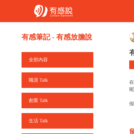
有感筆記 - 有感放膽說
全部內容
職涯 Talk
在
呢
創業 Talk
假
生活 Talk