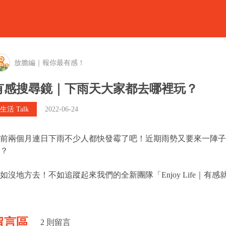
會員登入
放膽編｜報你最有感！
關於有感說
有感搜尋鏡｜下雨天大家都去哪裡玩？
Talker指南
生活 Talk
2022-06-24
Talker節目
前兩個月連日下雨不少人都快發霉了吧！近期雨勢又要來一陣子
Talker專欄
？
Talker時課
如沒地方去！不如追蹤起來我們的全新團隊「Enjoy Life｜
找Talker
留言區
2 則留言