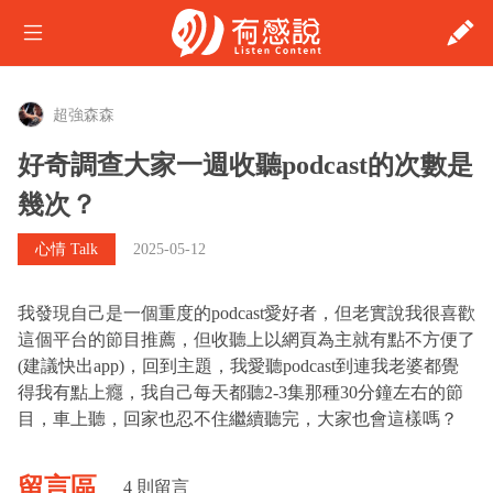
會員登入
超強森森
關於有感說
好奇調查大家一週收聽podcast的次數是
Talker指南
幾次？
心情 Talk
2025-05-12
Talker節目
Talker專欄
我發現自己是一個重度的podcast愛好者，但老實說我很喜歡
這個平台的節目推薦，但收聽上以網頁為主就有點不方便了
Talker時課
(建議快出app)，回到主題，我愛聽podcast到連我老婆都覺
得我有點上癮，我自己每天都聽2-3集那種30分鐘左右的節
找Talker
目，車上聽，回家也忍不住繼續聽完，大家也會這樣嗎？
留言區
4 則留言