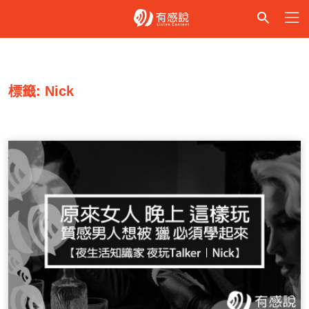
標籤: Nick