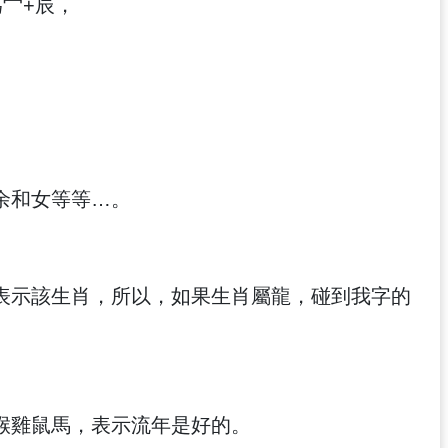
宀+辰，
余和女等等…。
表示該生肖，所以，如果生肖屬龍，碰到我字的
猴雞鼠馬，表示流年是好的。