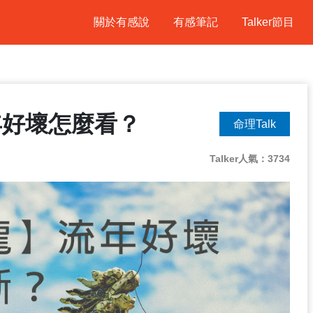
關於有感說
有感筆記
Talker節目
年好壞怎麼看？
命理Talk
Talker人氣：3734