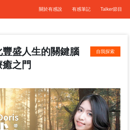
關於有感說
有感筆記
Talker節目
顯化豐盛人生的關鍵腦
自我探索
療癒之門