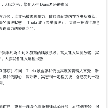
節目：天賦之光，顯化人生 Doris希塔療癒師
有時候，這道光被現實壓力、情緒混亂或內在迷失所掩蓋。
的腦波狀態──Theta 波（希塔腦波）。這是一把通往潛意
與創造力的療癒之門。
中頻率約為 4 到 8 赫茲的腦波頻段。當人進入深度放鬆、冥
時，大腦就會進入這種狀態。
30 赫茲）不同，Theta 波會讓我們從高度警覺轉入直覺、潛
，當我們靜心、深呼吸、冥想到一定程度後，會感受到一種
開。
純放鬆而已，更是一種身心靈重新連結的狀態。在這個階段，潛