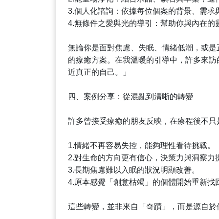
3.個人化諮詢：依據每位個案的背景、需求
4.無條件之愛與光的導引：幫助你與內在的
無論你是面對焦慮、失眠、情緒低潮，或是
的療癒方案。在我溫暖的引導中，許多來訪
近真正的自己。」
四、案例分享：從混亂到清晰的轉變
許多曾接受療癒的朋友反映，在療程後不只
1.情緒不再容易失控，能夠理性看待挑戰。
2.對生命的方向更有信心，決策力與洞察力
3.長期焦慮難以入眠的狀況明顯改善。
4.原本感覺「創意枯竭」的個體開始重新找
這些轉變，並非來自「奇蹟」，而是源自於他們