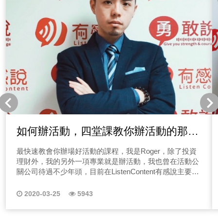
目會教你一堆脫穎而出的方法，想了解怎麼做嗎？歡迎收
聽Allen的Talker秀！ 「點圖片收聽其他系列」
新創事業家、接案者不知該如何做行銷嗎？太多人在問
Allen我想開一個IG、FB帳號來做行銷，第一步我該怎麼
做？ 又或者也有人問過Allen，我想成為網紅，你覺得我
適合做什麼樣類型的網紅？也有企業家說，本身想成為網
紅創造粉絲，在把粉絲導入企業品牌，達成透過經營自媒
體來創造營收！ 那我們都說個人品牌時代來臨，人人都
在做，也該做個人品牌，但搞不清楚什麼是品牌，不要妄
想在資訊爆炸的狀況下你能有機會脫穎而出，若搞不清楚
品牌定位，你會不會擔心你的品牌還有機會嗎？ 你的問
題，我們都聽到囉！因此Allen和有感說團隊，決定開一系
列節目來跟大家聊自媒體行銷該怎麼做！本系列節目會教
如何辦活動，四堂課教你辦活動的那些
你一堆脫穎而出的方法，想了解怎麼做嗎？歡迎收聽Allen
大小事
的Talker秀！ Allen的TalkerShow│EP01自媒體如何做品
最快速教會你辦場好活動的課程，我是Roger，除了投資
牌定位 本集節目會直擊多數人無法開始經營個人品牌的
理財外，我的另外一項專業就是辦活動，我也曾在活動公
理由，如何找出差異化！教你怎麼依照你的目標去定位你
關公司待過不少年頭，目前在ListenContent有感說主要負
的品牌，有興趣的聽眾朋友們聽起來！收聽前小知識，什
責節目製作&活動舉辦，如知識講座、Talker年會、公益活
麼是品牌定位呢？我們可以先思考為什麼需要品牌定位，
動等等。 說到辦活動相信不少人都有經驗，那辦活動這
2020-03-25
5943
簡單來說就是讓消費者輕鬆認出、聯想到你的產品與服
件事情對你來說是種麻煩事嗎？不管是公司尾牙、客戶公
務，為什麼要購買你的品牌而不是它牌！想知道怎麼做
關活動，還是小小的聚餐、生日party，相信大家多少都有
嗎？跟著三大工具法！ 一、產品服務是什麼？在產業中