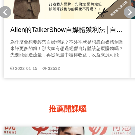
Allen的TalkerShow自媒體獲利法│自媒
體如何做品牌定位
為什麼會想要經營自媒體呢？不外乎就是想靠自媒體創業
來賺更多的錢！那大家有想過經營自媒體該怎麼賺錢嗎？
先要能創造流量，再從流量中獲得收益，收益來源可能是
廣告業配、產品服務銷售等。 但有這麼容易，為什麼你
還沒賺到錢？不少人開了節目、寫了部落格，有了一點流
2022-01-15
32532
量，但卻不知道該如何進行下去，慢慢地只能把自媒體平
台晾在一邊，只能當作自己曾經試過，但不是這行的料...
不想經營自媒體虎頭蛇尾嗎？歡迎你收聽本系列節目唷！
Allen的個人品牌TalkerShow 【帶你一有感，就放膽秀】
｜本節目適合聽眾｜ 1.準備經營自媒體者 2.初學經營自媒
體者 3.廣告/媒體代理商 4.個人IP經紀公司 想經營自媒體
推薦開課囉
嗎？或是你正在經營自媒體卻沒有頭緒，歡迎來到Allen教
你的自媒體獲利法，你是新創事業者，不知該如何做行銷
嗎？或你本身想透過經營自媒體創造營收嗎？個人品牌時
代來臨，人人都在做！那你的品牌還有機會嗎？本系列節