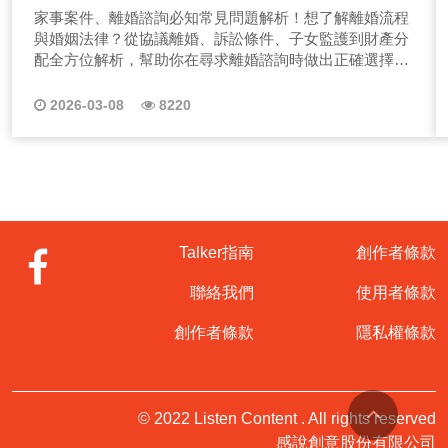
家事案件、離婚諮詢必知常見問題解析
家事案件、離婚諮詢必知常見問題解析！想了解離婚流程
與婚姻法律？從協議離婚、訴訟條件、子女監護到財產分
配全方位解析，幫助你在尋求離婚諮詢時做出正確選擇。
2026婚姻法律與離婚諮詢，收聽Podcast一次讓你聽懂所
有核心問題 在婚姻中遇到法律問題時，許多人不知道該找
2026-03-08
8220
誰、問什麼、怎麼開始。《乘熙法律事務所》鍾依庭 律師
整理這篇實用懶人包，幫助你快速掌握婚姻法律架構、離
婚方式、子女監護與財產分配等重點，無論你是正在思考
離婚，或是想替自己多一層保障，都能找到方向。 常見
家事法律問題一｜婚姻法律是什麼？它保障了什麼？ 婚
姻不只是情感的承諾，更是一種法律契約。根據《民法》
規定，結婚後雙方享有平等的財產權與家庭義務。法律保
Talker指南
創作者條款
障內容包含，完整內容歡迎收聽下方節目！ 1.夫妻對家
庭經濟的共同責任 2.對未成年子女的監護與扶養義務 3.財
聯絡我們
使用者條款
產制的選擇（法定財產制、約定財產制） 4.婚姻破裂時可
依法提出離婚訴訟 若有外遇、家暴、惡意遺棄等情形，
創作者條款
隱私權條款
婚姻法律也提供正當的離婚途徑與權益主張方式。 常
見家事法律問題二｜協議離婚 vs 訴訟離婚：你該怎麼
選？ 離婚的法律方式主要有兩種： 1.協議離婚 需雙方
合意，可由律師協助擬定「離婚協議書」，協同公證人至
© 2022 Listen Content . All rights reserved
戶政事務所辦理即可，適用於無重大爭議的情況！完整內
感說創意股份有限公司