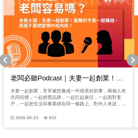
老闆必聽Podcast｜夫妻一起創業！最
難的不是一起賺錢，而是不要把愛情吵
夫妻一起創業，常常被想像成一件很美好的事，兩個人有
成內耗！
共同目標，一起經營品牌，一起扛起責任，一起面對客
戶，一起把生活與事業綁在同一條路上。對外人來說，這
很像一種浪漫的革命情感：白天是事業夥伴，晚上是人生
伴侶，成功時一起慶祝，辛苦時一起承擔。
2026-06-23
610