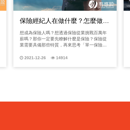
只因沒人幫你看懂診斷書與和解條款。 5.
酒Black Russian & White Russian」，這兩樣
Hooters美式餐廳介紹 在食亨有約的第一集節
中古車維修費，那選擇車商上則是要選擇經營
真相、重審證據、重啟
其實差不多！但只要做一點變化，酒感、風味
目中我們邀請到最嗨的Hooters美式餐廳老闆
夠久，且業界誠信較高的二手車商，對我們來
言溝通，協助民眾從拒賠到翻盤。 EP04不懂
就會不同，而這兩個調酒其實很雷同，只是有
Allen來跟我們聊一聊Hooters的經營秘辛，另外
說做生意不在於單次的暴利，而是客戶的長久
保險經紀人在做什麼？怎麼做才
沒有用，保險是給懂的人用的！ 在我協助的案件
沒有鮮奶油的成分在裡面而已，那Black
來Hooters有什麼餐點必吃呢？現在有點選上方
維繫，像我們不少客戶都會在購車後，開個幾
Russian就是伏特加+咖啡利口酒，那大家都知
圖片收聽吧！
為「沒有證據、不了解
能邁向高薪【台北南京保經團隊
年再以車換車，在折舊上也不會過於心疼。 若
想成為保險人嗎？想透過保險從業挑戰百萬年
道伏特加的起源就是在我們的戰鬥名族俄羅斯
車況佳，一般車齡15年以上才會有大筆維修
的人生。保險公司一句
林竣閎 處經理】
薪嗎？那你一定要先瞭解什麼是保險？保險從
那邊，那這杯調酒叫Black Russian要怎麼調
費，買二手車還有5-6年的使用期限。以上就是
許多人錯過最重要的理
業需要具備那些特質，再來思考「單一保險品
呢？ Black Russian用直調法的方式：【伏特
在購買進口二手車前你需要有的基礎觀念，你
痛案例，希望能提供給大家參考。 1. 為什
牌」&「保險經紀人」哪一種適合你！ 有感好
加&咖啡利口酒是2:1】 那Black Russian這杯酒
也迫不及待想要擁有自己的進口車嗎？歡迎你
因為太多人敗在「沒有
生活｜好險有你 【有感說Allen ft. 台北南京保經
的特色在於咖啡利口酒的香氣和甜蜜感，那伏
2021-12-26
14914
持續收聽我們的節目，或直接到台北市北投區
知道保險公司在看什麼」。 2. 大多數拒賠不是因為不應該賠
團隊】 ｜本節目適合聽眾｜ 1.對現況工作不滿
特加的濃度雖然高，那這杯酒喝起來就是比較
承德路六段505號 來明龍汽車賞車，讓最透明
意 2.想轉職沒有頭緒者 3.保險保經從業人員 有
你不知道怎麼讓它“必須
順口這樣，適合飯後一邊享受香氣，一邊慢慢
的明龍汽車帶你開對車，人生、事業都能一條
感好生活是有感說創辦人Allen開設的系列節
地喝這樣！ White Russian用直調法的方式：
益卻沒有人教你怎麼拿。 3. 我太太的車禍，是我人生的轉折。 她
龍！ 想買車嗎？馬上到明龍汽車官網查詢！
目，有分不同主題以期待能帶給有感說的聽眾
【伏特加&鮮奶(鮮奶油)2:1】 那牛奶加多少是
https://www.mlcar.com.tw/ 更多好車資訊，明龍
撞、韌帶撕裂、臥床一年
朋友各方面專業建議，讓更多人有更多種美好
因人而異，那鮮奶油加多少也是因人而異，最
汽車YT頻道！
來可以拿到上百萬，只因為我們不懂。 4.
生活的方式。而本系列主題聊的就是風險，相
好的方式就是讓它上面浮一層鮮奶油，因為有
https://www.youtube.com/channel/UCY69Ch9OWhVbz
往往沒錢請律師。所以
信很多聽眾朋友們還不明白保險&保險經紀人差
些人可能覺得，欸！沒有奶味覺得很奇怪，那
走過的路。 5. 幾個翻盤成功案例分享 從原本10萬爭取到 477萬、從
異在哪裡？本系列節目就邀請到台北南京保經
個香氣好像不太夠，這杯酒其實很適合女生的
被認定「主因肇責」 翻
團隊來與您分享！ 疫情時代的工作選擇 你一
喝。 我是專注分享酒吧、調酒、玩樂資訊的
定常見到保險、保險經紀人的招募廣告吧，多
600 多萬保障。 EP05為什麼車禍不是輸在事故，而是輸在「筆
Nick，想知道更多居家調酒資訊嗎？歡迎繼續
數講著邁入高薪、成功人生等標語，而真的是
鎖定我們這一系列的節目唷！ 延伸節目收聽
錄」？你不知道的翻盤關鍵！ 在多年的理賠案件中，