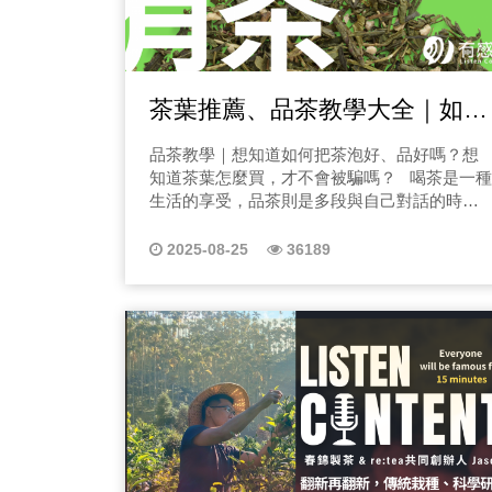
的真實案例、也整理出最關鍵的理賠知識，讓
你在人生最混亂、最無助、最崩潰的時刻，不
必再獨自面對。 一、節目核心精神：拒賠不是
結局，是你人生重新翻盤的起點 很多人以為理
茶葉推薦、品茶教學大全｜如何
賠是一場「有保障」的遊戲，但事實不是，保
險是「文字遊戲」。理賠專家 沅鴻 在節目中會
品茶？茶葉怎麼買？深度茶葉知
品茶教學｜想知道如何把茶泡好、品好嗎？想
帶你看見，保險不是賭運氣，而是專業與證據
識就聽太初有茶
知道茶葉怎麼買，才不會被騙嗎？ 喝茶是一種
的比賽。診斷不是醫師亂寫，而是不夠細、不
生活的享受，品茶則是多段與自己對話的時
夠懂保險結構。拒賠不是緣分不好，而是從頭
間，茶葉文化在台灣已盛行多年，不論是提神
到尾，你沒有拿到正確的工具。節目的重要使
醒腦，還是修身養性，甚至親友聚會皆不可
命是讓每一個在黑暗裡的人知道：你還有機會
2025-08-25
36189
少，但大家真的知道如何品茶嗎？市面上的茶
重來一次。 二、節目會談什麼？從醫療到制
葉有這麼多種，你能分出好壞嗎？ 市面上品茶
度、從黑暗到翻盤 《人生重洗牌》不是硬邦邦
教學這麼多！該怎麼選呢？就讓太初有茶的 愛
的法律節目，也不是冷冰冰的保險課。這裡談
茶人 雅文 與 資深茶藝大師 龔于堯 老師，帶你
的是 真實、哭過的故事、活生生的翻盤案例、
進入茶葉的世界，聽我們的節目，讓你懂茶、
與你一定會遇到的人生轉折。節目內容將包
懂人生，那學品茶、想知道茶葉怎麼買，除了
含： 1. 拒賠現場：醫師一句話，人生直接崩
仔細聽節目外，還有以下三點你要知道！ 一、
盤 為何被拒賠？是哪裡出了問題？ 哪些診斷最
品茶教學須知1｜看老師有多喜歡茶、多瞭解茶
常寫錯？ 哪些後遺症是醫師最容易「沒空寫」
葉？ 點選上方播放第一集節目，那在節目中我
但卻最關鍵的？ 2. 誤診：翻盤成功率最高但
們會來介紹 愛茶人-雅文 與 龔老師，並且兩位
大家最不了解的黑洞 誤診不是醫療問題，是人