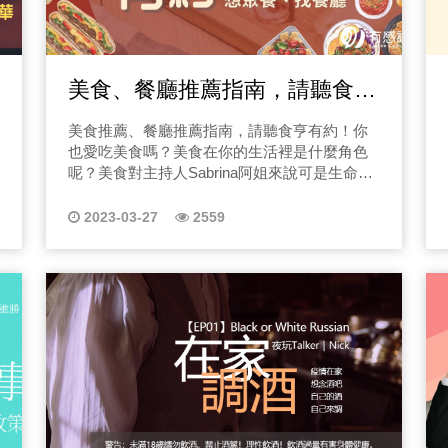
深？先從價格問題來解析，首先中古車不管怎
重來。」 節目內容介紹 EP01不想保險被拒賠，除了監視器畫面
麼樣妥善率與保固就是沒有新車來的漂亮，但
外，還有什麼要注意？ 你有沒有聽過一句話，會讓你當場崩潰？
價格落差的確就是有很大差距，我自己認為敢
「不好意思，這個不賠
買雙B的朋友基本上有一定的經濟能力與價格認
生命最黑暗的時刻。今
美食、餐廳推薦指南，請聽食亨
知，那我們節目就不講貸款壓力太大過不去的
是孤單的。 1.拒賠不是輸，是你還沒有人帶你重新看一次你的牌。
車主類型，而是產生合約糾紛，或是買到問題
有約！
多數民眾不懂診斷書、病歷、
美食推薦、餐廳推薦指南，請聽食亨有約！你
車款！ 一、當心套路！二手進口車價格問題比
也愛吃美食嗎？美食在你的生活裡是什麼角色
失 VS 事實真相：關
較 相信不只是老闆們，不少年輕人們都有台雙
呢？美食對主持人Sabrina阿姐來說可是生命，
B夢，但網路上的雙B購車慘痛案例時在太多
其實是你沒有調到該拿的東西。 3.誤診、錯誤判
那美食配美酒對我來說就是生活態度了！為了
了，像是買到事故車、買到調表車，甚至被合
鍵 10 分鐘，可能決定
隨時隨地能品嘗到美食，我才會創立「食亨-風
約詐騙都有可能發生，而這些問題在當下購車
2023-03-27
2559
況，都會改變診斷結論。 4.後遺症不是靠感覺，而是靠證據。 情
乾熟成肉品牌」和在敦化南路上開了一間BN
時，消費者很常容易被對雙B夢的憧憬而忽視！
易怒、記憶減退、平衡
Inn 酒坊！ 風乾熟成肉品基本上是我每日必
那在買車時特別是二手進口車時，我們該注意
了？其實意外後遺症 10 年內都能翻盤。
備的餐桌美食，而風乾熟肉在國外也行之有
什麼事項呢？一開始我以最常見的2015年的賓
都在決定摯愛的命，關於天怡社會企
年，但對於台灣來說比較難取得，且不一定符
士C300車款來做案例，明明該賣100-200萬區
合台灣人口味，因此，我特別去找台灣在地的
講程序，我要講的是我人
間，為什麼網路上只賣70萬？這很可能就是常
食材，像是彰化田尾的花田喜彘豬肉，它們家
聽到的現場沒有車，再洗你去看別台車！另
沒有那段日子，就不會有「天怡社會企
的豬肉較沒有豬腥味的，這樣的豬肉最適合拿
外，還有什麼可能性呢？ 1.事故車判斷，通常
冒，卻踏進死亡邊緣 疫
來做風乾熟成肉品，而食亨品牌經過多年的研
會檢查哪些地方？請完整收聽節目唷！ 2.車子
得來不及反應。 2. 被
發改良，我們研發團隊與工廠更明白該如何去
不在現場，引誘你看其他車輛？請完整收聽節
離，被排斥，同業冷語
精準掌控「溫度、濕度、菌相」的控制，讓食
目唷！ 3.需要大修車、調表車怎麼去看？請完
3. 生死簽署、生死相
亨的風乾肉品不僅能符合台灣人的口味，更注