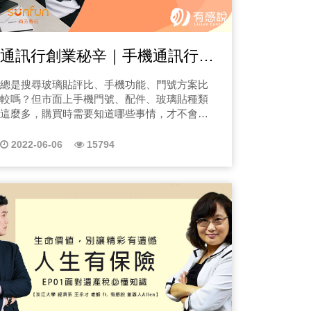
以給房間帶來不同的氛圍和效果，例如自然光
帶回生活裡。這是許多人的問題與期待！Justin
決定她的生命。 4. 三個月後，她醒來，但
支實付，隨著健保興起到現在有什麼影響，那
可以讓房間顯得更加明亮和通透，而柔和的燈
分享，無論是瑜伽、咖啡還是手作課程，每一
又什麼是終身醫療保險呢？想知道詳細內容
醫生說可能腦死，但她卻記得自己「網購衣
光則可以讓房間顯得加溫馨和浪漫。在進行軟
場活動都在練習「慢下來」的能力。當我們靜
嗎？歡迎點選上方播放鍵收聽唷！ ｜關鍵內容
裝設計時，需要考慮光源的位置和亮度，以及
來了。 5. 天怡社會企業為什麼存在？ 因
下心感受環境時，身心自然會產生平衡。這種
通訊行創業秘辛｜手機通訊行推
｜ 一、最常聽到的實支實付保險是什麼？
不同燈具的風格和效果。此外，窗戶的位置和
感受，不只是體驗，更是一種生活的訓練。在
。我知道那種「需要被救」的痛，所以決定
二、健保與實支實付的關係是什麼？ 三、日額
大小也需要考慮，以便讓充足的自然光照進房
薦｜iPhone、三星手機評比
這次的展覽，也教了最簡單的「養植物公
P03誤診還有回頭路嗎？
總是搜尋玻璃貼評比、手機功能、門號方案比
型的醫療保險是什麼？ 四、終身型的醫療保險
間。 總之，軟裝設計是室內設計的重要組成部
式」：陽光、空氣、水。透過觀察光線、通風
、重大疾病之後，你以
較嗎？但市面上手機門號、配件、玻璃貼種類
是什麼？ 五、新型醫療技術對實支實付會有什
分，可以透過顏色搭配、紋理、形狀和光線等
與澆水節奏，我們能學會與植物對話。Claire 則
，其實更可怕的是被「誤診」寫進病歷，讓
這麼多，購買時需要知道哪些事情，才不會虧
麼影響？該怎麼判斷給付金額？ 六、實支實付
方面來創造出一個舒適美觀的居家環境。在進
提醒，美感不是天分，而是一種「覺察的習
集由理賠顧問鍾沅鴻，帶你看見一個多數人
本呢？就讓3C通訊達人芳芳來為妳拆解你不知
不夠用怎麼辦？ 七、實支實付A、B、C三種案
行軟裝設計時，需要考慮整個房間的風格和主
慣」每天五分鐘的停留，讓人重新看見家的秩
道的通訊行秘辛！ 本節目由Zeelot贊助播出，
例探討！ EP02癌症險怎麼保？需要注意那些
診不僅僅是醫療問題，而是「流程與紀錄」
2022-06-06
15794
題，以及房間的功能和空間大小等因素，以達
序與生命。想知道更多資訊嗎？歡迎點選下方
iPhone、三星玻璃貼，真心推薦Zeelot玻璃貼，
事情？(點擊收聽) 長久以來「癌症」不管是在
到和諧統一的效果。最重要的是，軟裝設計需
，就會直接影響你的保險理賠與人生走向。
連結報名展覽活動~ 走進這裡，你會看見綠
防塵、清透，實在好貼！ 歡迎收聽【大膽3C
國內還國外都在死因排行榜高居不下，當不幸
要符合居住者的個性和喜好，讓他們感到舒適
意在光影間流動，感受到自然、藝術與人心的
多傷勢
女王｜芳芳】的節目「沒事別開手機行」我是
罹癌時除了身心上的煎熬外，也讓人非常痛苦
和放鬆。 二、成為軟裝師必聽必讀2｜成為軟
共鳴。2025 年秋冬，一同以自然為筆觸、人文
被完整記錄。 2.軟組織、神經傷
最大膽又超敢講的3C女王芳芳，同時也是尚芳
的事情就是龐大的醫療費用！ 因此癌症相關保
裝師該具備哪些條件？ 如果你想要成為一名
為墨彩，勾勒出能觸摸、能呼吸的雅緻境地。
數位有限公司的負責人，在3C通訊產業走跳了
險也近乎是人人皆會保，那真的明白你保的癌
軟裝師，需要具備哪些重要的條件呢？一樣請
當你走進這片城市的翠綠，我們衷心期待，一
萎
16年，想知道人手一機的通訊市場商機嗎？想
症險在不幸發生時，能怎麼幫上你的忙嗎？今
到了DO UP Décor Planner的培培老師來培我們
同發現療癒並不遙遠，它就藏在每一次呼吸與
跑幾家醫院，證實是誤診，並主動要求醫師
知道如何為寶貝手機挑選最有價值的產品或服
天我們一樣邀請到擁有30年保險從業經驗的
聊聊台灣軟裝產業的現況、軟裝產業的發展和
凝視之間。 展覽名稱：植想.在此 2024年11月1
務嗎？有感說的聽眾朋友們，快跟著芳芳一起
「遠見保經 曹執行長」來聊聊，癌症險的注意
進病歷，為未來可能的意外理賠預留證據。
多元性，如果想要成為一位除了日常生活中培
日-2025年1月9日 「THE R3 寓所」臺北市松山
來拆解手機行的秘辛吧！ 那為什麼芳芳想要
須知有哪些？ ｜關鍵內容｜ 一、癌症種類這
養美感外，有美好經驗的累積，多逛展覽、看
舊疾」、腦傷後遺症被忽略。 此外，還
區新中街25號2樓 報名連結：
來錄podcast呢？原因是我的客人對於芳芳的信
麼多，該如何選擇癌症險？ 二、化療藥物、標
電影、欣賞美的事物，認真地體驗生活中的每
https://www.accupass.com/event/2510270103259480530290
解背後其實還藏著強制險與勞保百萬補償，
任感較高，從親友到街訪鄰里，甚至商會夥
靶藥物、細胞療法，三者給付差異在哪裡？該
一刻其實都是對美感的經驗的累積。如果想成
「THE R3 寓所」臉書：