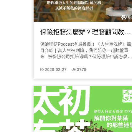
保險拒賠怎麼辦？理賠顧問教你
拒賠申訴怎麼做？保險拒賠案件
保險理賠Podcast有感推薦！《人生重洗牌》節
全面解析！
目介紹｜當人生被判輸，我們陪你一起翻盤重
來 被保險公司拒賠過嗎？保險理賠申訴怎麼做
呢？ 人生有時候，不是你做得不夠好，而是制
度、診斷、文件、醫療、流程……在你不知道
2026-02-27
3778
的地方，把你推向深淵。你可能正在經歷，醫
師一句「不好意思，這個不賠」、保險公司一
句「不符合認定」，或是家人突然倒下、檢查
結果寫錯、手術後遺症被漏寫、醫療報告不完
整……那些你以為會被保護的時刻，卻成為人
生最黑暗的開始。 《Podcast人生重洗牌》
就是在這個時候要陪你，重新把牌洗一遍，重
新站起來。這是一個專為 被拒賠、被誤診、被
制度判輸 的人打造的節目。由 鍾沅鴻（天怡社
會企業創辦人） 親自分享他走過的黑暗、看過