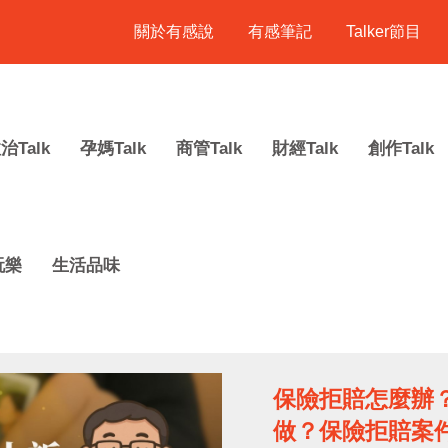
關於有感說
有感筆記
Talker節目
治Talk
孕媽Talk
商管Talk
財經Talk
創作Talk
玩樂
生活品味
保險拒賠怎麼辦
做？保險拒賠案