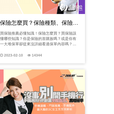
(一)軟裝必學｜顏色搭配 色彩學絕對是軟裝設
情感上的連結。」期待讓藝術不再高高在上，
計的重要一環。顏色可以給人帶來不同的情感
而是變成生活的一部分，一種「在日常裡遇見
體驗，因此，在選擇顏色時需要考慮整個房間
詩意」的方式。 展覽與體驗：生活的多重感
。」如果你正在收聽這一集，也許你正走在
的風格和主題，以及房間的功能和空間大小等
官 在這個冬天，「THE R3 寓所」與梧樹森林
天要帶你看見幾個真實案例，讓你知道你不
保險怎麼買？保險種類、保險名
因素。通常情況下，房間的牆壁顏色應選擇比
空間攜手推出「植想.在此」展覽。為期三個月
較中性的顏色，而軟裝飾品則可以選擇一些鮮
的展期中，結合了植物藝術、音樂演出、手作
詞解釋一次懂！
程序，往往第一步就錯了。 2.醫療疏
買保險推薦必懂知識！保險怎麼買？買保險該
豔或明亮的顏色，以增添生氣和活力。 (二)軟
體驗、瑜伽課與咖啡香氣，打造一場屬於生活
懂哪些知識？你是保險的首購族嗎？或是你有
鍵證據永遠在病歷與監視器。 你以為是必然？
裝必學｜紋理觀感 也是軟裝設計的重要一環。
的五感實驗。開幕當天，大提琴家的琴聲在空
一大堆保單卻從來沒詳細看過保單內容嗎？每
不同的紋理可以給人帶來不同的感受，例如棉
斷、醫療過程的關
間中流動，與植物的呼吸、陽光的移動交織出
一年的保費壓得你喘不過氣嗎？ 【王永才老師
質和羊毛的材質會讓人感到柔軟舒適，而皮革
詩意的節奏。同時，現場還有紙雕藝術家巴老
一生。 病房監視器、急診紀錄、插管前後狀
ft. 遠見保險經紀人股份有限公司 曹敬業 執行
和亞麻的材質則會讓人感到更為高雅。在選擇
2023-02-10
14344
師帶來的創作課程、手沖咖啡療癒體驗，以及
緒
長】 那想瞭解更多保險知識的你，一定要收聽
紋理時，需要考慮整個房間的風格和主題，以
多場以「自然、關係、美學」為主題的對談。
感失調，都可能是意外後遺症。你以為晚
由 王永才 老師 與遠見保經 曹執行長 共同打造
及各種材質的搭配，以達到和諧統一的效果。
Justin說：「我們希望人走進這裡時，不只是參
 EP02生死相依，每張紙
的保險知識庫，帶給你的買保險前後的必懂須
(三)軟裝必學｜物體形狀 這也是軟裝設計的重
觀，而是能真的『體驗』生活的美。」不是要
業的誕生 這一集不講拒賠、不
知，這一系列的節目，會幫你明白你已經付過
要一環。不同的形狀可以給房間帶來不同的視
打造另一個高冷的藝文空間，而是讓藝術與生
的保險費是否值得，未來可以如何去規劃保
生裡最黑暗、但也最重要的一段路。 如果
覺效果，例如圓形的家具可以使房間顯得更加
活重新交會。它像是一座城市中的綠洲，提醒
單，讓我們對保險有遠見，未來生活提前聽得
柔和和溫馨，而方形的家具則可以讓房間顯得
業」。 1. 一場誤以為的小感
人們：療癒，不在遠方，而在當下。 Claire
見！ EP01醫療保險怎麼買？(點選上方播放
更加穩重和大氣。在選擇形狀時，需要考慮整
說：「每個人都能帶一點R3的精神回家，或許
情期間，太太從咳嗽到插管、氣切，一切快
鍵收聽) 在節目的第一集我們邀請到了擁有30
個房間的風格和主題，以及家具的功能和空間
是一株植物、一道光影、一段手作的記憶。」
確診後的孤立：全世界都把你當怪物 我被隔
多年保險從業經驗的重量級的來賓「遠見保經
大小等因素。 (四)軟裝必學｜光影設計 最後，
這份感動，就會成為生活裡的溫度。 而關於
嘲諷，深刻體會何謂「全世界都不要你」。
曹執行長」來跟聽眾朋友們分享，在新冠疫情
光線也是軟裝設計的重要一環。不同的光線可
「空間中的自然設計」，如何把自然的美感，
依：每一張紙都在決定摯愛的命 放棄急救？氣
的影響下，我們的保險可以怎麼買？什麼是實