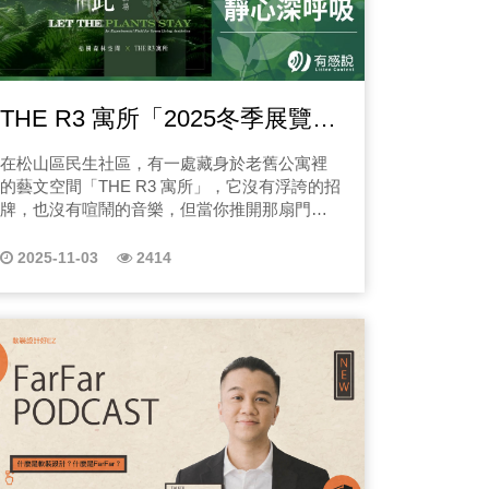
的故事、活生生的翻盤案例、與你一定會遇
場：醫師一句話，人生
THE R3 寓所「2025冬季展覽｜
植想.在此」走進生活美學實驗
最關鍵的？ 2. 誤診：翻盤成功
在松山區民生社區，有一處藏身於老舊公寓裡
人生會被毀掉
場
的藝文空間「THE R3 寓所」，它沒有浮誇的招
大原因 如何重新整理證據、補強資料、讓案
牌，也沒有喧鬧的音樂，但當你推開那扇門，
空氣裡瀰漫著綠意的氣息，城市的喧囂在那一
更重要 醫師不會故意害你，而是真的沒空
刻彷彿慢了下來。 「THE R3 寓所」的靈
2025-11-03
2414
魂：覺醒、再蛻變、關係 三個關鍵詞，覺醒
（Revival）、再蛻變（Reforming）、關係
（Relations），象徵著一種生活的循環。 覺
一起走完那些夜裡最難熬的路 5. 重洗
醒，是重新看見生活裡被忽略的美感；再蛻
己走過的崩潰與破碎 那
變，是給創意更多流動的可能；而關係，則是
的瞬間 最後是怎麼走回來？怎麼決定用自
讓藝術重新走進人與人之間的對話。創辦人
只是保險故事，而是「重新活一次」的故
Claire 說：「我們希望人們能在這裡找回對美的
感知力，像森林一樣呼吸。」這座「非典型藝
文平台」的目的，不只是展示藝術，更是邀請
人回到生活的本質，去體驗時間、光線與自然