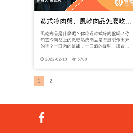
口熱鬧登場。還有「踩街嘉年華」華麗繽紛裝
白茶最近三年我們才自己嘗試去製作這樣的新
會不會影響到口感，那茶農茶商是如何讓茶葉
話：「你沒有輸，你只是還沒有重來。」 節目
扮，邊走邊舞就像來到巴西街一樣，不同的
茶。 「圖片來源：春錦製茶，點此進入官網」
消水呢？茶湯泡出來的碧綠色、蜜綠色、蜜黃
內容介紹 EP01不想保險被拒賠，除了監視器
是，這裡是溫泉區街頭因此吸引眾多觀光人
春錦與re:tea的產業創新？ 春錦製茶是一般傳
色口感有差？想知道差在哪嗎？請一定要收聽
畫面外，還有什麼要注意？ 你有沒有聽過一句
歐式冷肉盤、風乾肉品怎麼吃？
潮。 那主持人楊進勝認為，對於宜蘭在地所舉
統模式，主打原葉跟長久以來祖父輩傳承下來
本集節目唷！ 4.品茶教學第四集｜普洱茶誤區
話，會讓你當場崩潰？「不好意思，這個不
辦的2022冬戀蘭陽溫泉季活動，是有一些可惜
的客戶，我們希望能把台灣的優質品茶文化，
能讓餐桌儀式感再加分！
有哪些？ 關於普洱茶相信不少茶友都有誤區，
賠。」如果你正在收聽這一集，也許你正走在
風乾肉品是什麼呢？你吃過歐式冷肉盤嗎？你
的，首先是宣傳力道略顯不足，且宜蘭的溫泉
以輕鬆無負擔的方式推廣出去，然而在打品牌
像是價格落差大，300元到1500萬元都有，那普
生命最黑暗的時刻。今天要帶你看見幾個真實
知道冷肉盤上的風乾熟成肉品是怎麼製作出來
文化流傳已久，若單用煙火式快進快出的活動
的同時也發現越來越多的傳統製茶也開始了傳
洱茶為什麼會這麼貴呢？是不是放越久越值
案例，讓你知道你不是孤單的。 1.拒賠不是
的嗎？一口肉的鮮甜，一口酒的提味，讓舌尖
類型來推廣，在城市行銷上力道會有所欠缺，
承與交接，在年輕世代的接棒下，台灣的傳統
錢！請一定要點選上方圖片收聽節目唷！ 5.品
輸，是你還沒有人帶你重新看一次你的牌。 多
難以忘懷的好滋味，更重要的是透過擺盤，讓
如何常態性的帶動地方產業復甦，讓在地人民
製茶也逐步品牌化，這是一件好事情，但主要
茶教學第五集｜你知道嗎？不是喝得出普洱茶
數民眾不懂診斷書、病歷、程序，往往第一步
你的餐桌品質再加分！就讓我們來收聽本集的
感受到對未來是有展望的，也能吸引不少年輕
2022-02-19
5768
走的就是文青風格、藝文風格，那我們就開始
的味道，就是懂喝普洱茶怎麼喝！ 向不少專精
就錯了。 2.醫療疏失 VS 事實真相：關鍵證據
有感名人堂吧~ 從前民以食為天，吃得飽很重
人返鄉工作，讓宜蘭更有活力！ 本集就讓民眾
思考如何更進一步的將茶葉文化更加的流行
普洱茶的茶友們都會有各自評判的標準，那龔
永遠在病歷與監視器。 你以為是必然？其實是
要，吃肉更是一種滿足感，但現今台灣人越來
黨秘書長特助，也是宜蘭在地媒體人的 楊進勝
化，因此如何讓傳統真正結合創新，才會有
老師對於普洱茶有沒有一套自己的辨別方針
你沒有調到該拿的東西。 3.誤診、錯誤判斷、
越重視生活品質，特別是餐飲上，能吃飽不再
& ListenContent有感說 創辦人Allen，從媒體人
re:tea 這個品牌誕生！ 「圖片來源：re:tea提
呢？請一定要點選上方圖片收聽節目唷！ 6.品
醫療過程的關鍵 10 分鐘，可能決定一生。 病
1
2
是飲食首要，而是如何吃得好，如何在飯前先
及創業家的角度來聊一聊，關於宜蘭這次的
供/香蕉紅茶產品包裝」 re:tea 這個品牌，目前
茶教學第六集｜原來在特定年份的普洱茶，有
房監視器、急診紀錄、插管前後狀況，都會改
拍張美照，同步滿足視覺與味覺，甚至是增添
2022冬戀蘭陽溫泉季，各位聽眾朋友們請一定
由我跟Bruce一起成立創辦，我們開始在製茶的
加農藥反而比較貴？ 為什麼呢？另外，想知道
變診斷結論。 4.後遺症不是靠感覺，而是靠證
社群生活的豐富度，也因此透過了社群分享，
要收聽節目唷！
過程，加入科學實驗，研發不同的東西，搭配
普洱茶該怎麼存放嗎？為什麼龔老師會說15年
據。 情緒易怒、記憶減退、平衡感失調，都可
讓越來越多人感受到風乾熟成肉、歐式冷肉盤
不一樣的物料下去配茶，我們很喜歡這樣的實
的普洱茶最值得收藏呢？請一定要點選上方圖
能是意外後遺症。你以為晚了？其實意外後遺
的魅力。 以往歐式冷肉或風乾熟成肉品多半只
驗之路“有趣” 是我們在創立這個品牌最核心的
片收聽節目唷！ 7.品茶教學第七集｜不少人懂
症 10 年內都能翻盤。 EP02生死相依，每張
能到好事多這一類的進口食品賣場購買，很難
一個信仰。例如，茶可以跟調酒一樣，是豐富
喝茶，懂將茶喝入口，卻總是無法將茶喝進
紙都在決定摯愛的命，關於天怡社會企業的誕
找到台灣在地品牌，而進口肉品多半過鹹，不
具有多層次香氣跟口感的 、香蕉跟紅茶會搭
心！ 我們都說品茶先品茶葉，後品心境，那喝
生 這一集不講拒賠、不講程序，我要講的是我
一定符合台灣人的口感需求，因此本集有感名
嗎？又或者如何透過視覺的營造，讓大眾覺得
茶的滋味與心態感受是什麼呢？請一定要點選
人生裡最黑暗、但也最重要的一段路。 如果沒