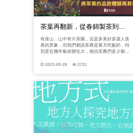
老師會來跟你聊一聊台灣大致盛行的茶葉有幾
生會被毀掉的問題 誤診最常見的幾大原因 如何
類，並且你知道烏龍茶它的製程是怎麼做的
重新整理證據、補強資料、讓案件被重洗？ 3.
嗎？那台灣的茶葉文化是從什麼時候開始盛行
醫療文件解密：哪些字，一旦寫錯就會讓你被
的呢？懂茶品、懂文化、懂歷史絕對是你入門
拒賠 「怎麼寫」比「寫什麼」更重要 醫師不會
茶葉再翻新，從春錦製茶到
品茶的第一課唷！所以請一定要完整收聽我們
故意害你，而是真的沒空寫得這麼細？ 4. 人
的節目~ 二、品茶教學須知2｜老師在業界的
生最黑暗時刻：當你連呼吸都覺得痛，該怎麼
re:tea，將茶葉的品飲體驗再昇
有座山，山中有片茶園，這是多美好多讓人羨
名望高不高？ 為什麼要瞭解業界聲量呢？因為
辦？ 沒有人教你如何處理突如其來的醫療風險
華
慕的景象，但我們都說茶農是看天吃飯的，特
聲量代表著信譽！茶葉的好壞差異很大，不一
沒人教過你，如何拿回人生主導權 但節目會陪
別是近幾年氣候變化大，相信茶農們多少都有
定貴的茶葉就一定好喝，買到不好喝的茶葉就
你一起走完那些夜裡最難熬的路 5. 重洗人
影響，台灣從前就是茶葉王國，擁有非常深厚
算了，更害怕的買到壞掉的茶葉，另外也不是
生：為什麼天怡社會企業會成立？ 沅鴻自己走
的茶葉文化底蘊，這文化底蘊不僅僅是品茶的
買到茶葉就一定能泡出一杯好茶湯，你需要去
2023-05-28
2721
過的崩潰與破碎 那些讓他「差點放棄人生」的
味道，更是濃濃人情味，就像是長輩口頭禪：
瞭解如何沖泡道品飲的步驟都有差，因此要學
瞬間 最後是怎麼走回來？怎麼決定用自己的專
「有空來泡茶」。 「圖片來源：春錦負責人
茶之前先瞭解老師在業界的聲望很重要！ 而太
業去救人？這不只是保險故事，而是「重新活
Jason於春錦茶園工作照」 茶葉其實算是傳統
初有茶一名源自於龔于堯老師的茶書，此書對
一次」的故事。 三、主持人：理賠顧問 鍾沅
產業，也因為是傳產，茶葉的種植、烘焙等等
於台灣茶藝的推廣上不遺餘力，從茶葉的種
鴻—從黑暗走出來的人，最懂怎麼抓住你的手
也會隨著時間與人力流失而逐步失傳、失真，
類、生產、香味、泡茶器具、藝術都有系統性
在節目裡，你會聽到沅鴻輕描淡寫地說自己的
那該怎麼辦？台灣的茶葉還有什麼出路呢？我
的整理歸納，期待將深厚的台灣茶葉底蘊流傳
人生，疫情最嚴重的時候，他一個人扛下家
們邀請到的是南投魚池鄉的第三代茶農，春錦
下去，因此，愛茶人 雅文 與 龔老師 更於 2020
庭、工作、醫療壓力；他在診間、病房、保險
製茶的Jason老師，同為茶葉新創品牌 re:tea 的
年開始以1516工作室推廣茶藝文化，2021年以
公司、法律文件中奔走；加上這些年的從業經
共同創辦人，re:tea目前在市場上最受矚目的就
「太初有茶」之名正式成立茶文化品牌。 我
驗，讓他看見太多人因為一張診斷書被毀掉人
是香蕉紅茶，除獨特的香蕉造型外觀外，更重
是雅文，一名腳尖跨入茶界的小白，業餘喝茶
生。但最重要的不是痛苦本身，而是他選擇把
要的是茶香的多層次口感，這絕對是傳統結合