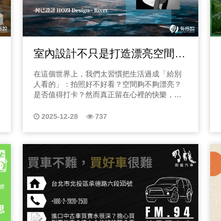
機會重來一次。 二、節目會談什麼？從醫療到制度、從黑暗到翻盤
《人生重洗牌》不是硬邦邦的法律節目，也不是冷冰冰的保險課。
這裡談的是 真實、哭過
到的人生轉折。節目內容將包含： 1. 拒賠現
室內設計不只是打造漂亮空間，
直接崩盤 為何被拒賠？是哪裡出了問題？ 哪些診斷最常寫錯？ 哪些
設計該幫你的是愛上生活！
後遺症是醫師最容易「沒空寫」但卻
在這個世界上，我們太習慣把生活過成「給別
率最高但大家最不了解的黑洞 誤診不是醫療問題，是
人看的」：拍照好不好看？空間夠不夠漂亮？
的問題 誤診最常見的幾
是否值得打卡？然而真正留在心裡的快樂，往
件被重洗？ 3. 醫療文件解密：哪些字，一旦寫錯就會讓你被拒賠
往從來不需要曝光。而「何已室內設計 創辦人
「怎麼寫」比「寫什麼」
River」在《Podcast人間一樂》會逐步帶你看
2025-12-28
737
見第二層生活，找到比漂亮更重要的事。 透
寫得這麼細？ 4. 人生最黑暗時刻：當你連呼吸都覺得痛，該怎麼
過空間規劃、室內設計、生活美學與日常哲
辦？ 沒有人教你如何處理突如其來的醫療風險 沒人教過你，如何拿
學，我們一起探索： 哪些快樂，不必被看見卻
回人生主導權 但節目會陪你
真實存在？ 哪些體驗，無須按讚卻能深深療
人生：為什麼天怡社會企業會成立？ 沅鴻自
癒？ 哪些美，是專屬於自己、在心裡發光的？
些讓他「差點放棄人生」
節目從人與空間的關係講起，聊到生活的第二
己的專業去救人？這不
層，不是表面、不是裝飾、不是打卡用的美，
事。 三、主持人：理賠顧問 鍾沅鴻—從黑暗走出來的人，最懂怎
而是那些只有你自己知道的感受，找到混亂背
後的秩序、平凡裡的小確幸、以及讓一個空間
麼抓住你的手 在節目裡，你會聽到沅鴻輕描淡寫地說自己的人生，
變得「像家」的靈魂。我們也會延伸到商業空