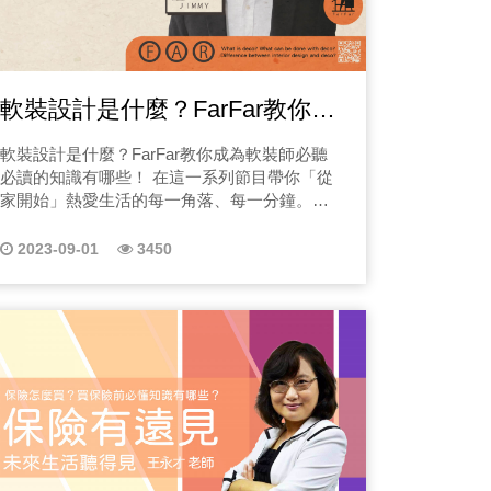
一個人扛下家庭、工作、醫療壓力；他在診
的對話。 當森林回到城市 本次「THE R3
法律文件中奔走；加上這些年的從業經驗，
寓所」合作的是「梧樹森林空間」的生態景觀
張診斷書被毀掉人生。但最重要的不是痛苦
設計師 Justin。他擅長讓自然在空間裡自由生
暗，變成照亮別人的燈。 這就是《人
長。Justin 說：「我們想把民生社區原有的綠
軟裝設計是什麼？FarFar教你成
不是來講大道理的人，他是那個坐在你身
意延伸到室內，讓人即使在城市裡，也能感受
到森林的節奏。」 走進「THE R3 寓所」你會
為軟裝師必聽必讀的知識有哪
軟裝設計是什麼？FarFar教你成為軟裝師必聽
看到被保留下來的水泥地面、簡潔的線條與光
些！
必讀的知識有哪些！ ​​在這一系列節目帶你「從
影的層次。他們沒有掩蓋老屋的痕跡，而是用
》就是為你做的：正被拒賠、不知道該怎麼
家開始」熱愛生活的每一角落、每一分鐘。在
自然材質與植栽重新詮釋時間的味道。透過開
不懂，但覺得事情怪怪的、家人突然生病、
每個時間，找到當下的意義，在每個空間，找
洞、反射、穿透的光線，讓每個角落都像一幀
己快崩潰、想懂保險，但只想聽得懂人話、
到眷戀的感覺，不管你是老屋族、租屋族、想
會呼吸的畫。 Justin笑說：「我們是用森林的
2023-09-01
3450
你想找到重新站起來的方法、想知道天怡社
轉型的室內設計師、未來的軟裝師、有商業空
邏輯來設計空間—亂中有序。就像植物生長的
為什麼這家公司能救人！這不是給「懂保險
間設計需求的老闆們或者與同樣熱愛空間美學
韻律，光與水自然地引導出秩序。」 設計的靈
的你！ 一、成為軟裝師必聽必讀1｜軟裝設計
被生活打到喘不過氣、卻還想再拼一次的
魂：光、風與觸感 「THE R3 寓所」Claire 提
是什麼？ 近年來，台灣的軟裝產業蓬勃發
到，R3的空間設計並非追求華麗，而是「讓人
展，越來越多的消費者開始關注室內裝修和設
五感都能被喚醒」。你能聽見植物搖曳的聲
計，並且願意為其投資。但你對於軟裝設計這
音、聞到綠意的氣息、甚至能輕觸葉片的溫
個產業和軟裝師的職業瞭解多少？本集邀請到
度。他們設計了可移動的書架、可旋轉的鐵
洗牌，再拼一次。 節目不是讓你學
DO UP Décor Planner的創辦人兼軟裝設計師-
架，讓空間不只是被觀看，而是能「被參
你多領保險金，而是讓你得到該拿的生活與
培培，以及《FARFAR CAMPUS》創辦人
與」。 「所有的感受都不是偶然的」Claire說
你最需要的話：「你沒有輸，你只是還沒有
JIMMY，一起來聊聊，關於軟裝的相關知識！
「每一束光、每一個角度，都是為了讓人產生