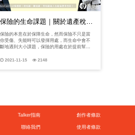
鍾沅鴻的三個任務： 重建
伴，大家都把我當手機知識家，大大小小問題
如何檢視現有保險種類是哪一種？ 三、舊形態
為一名軟裝師，需要具備3個重要的條件： 1.軟
https://www.facebook.com/TheR3sidence
命運—透過閱讀大量病歷、和醫師用專業語
都會問芳芳，像是大到手機品牌比較、門號資
實支實付與新形態必知差異！癌症給付不夠用
裝師必須時刻保持興趣！ 2.軟裝師必須不斷強
「THE R3 寓所」IG：
這些，保險保再多也
費，小道老人家手機怎麼開機等問題都會問芳
怎麼辦？新形態的癌症險是什麼？ 四、新形態
化美感！ 3.軟裝師必須熟練簡報軟體！ 三、成
https://www.instagram.com/ther3sidence/
保險的生命課題｜關於遺產稅你
中，看過太多人因
芳。 所以芳芳可以說是許多人的社群手機智慧
癌症顯該怎麼買？一次給付性癌症險是什麼？
為軟裝師必聽必讀3｜軟裝初學者的基礎課程？
「THE R3 寓所」官網：https://ther3.com.tw
王，有一天就有客人，也是朋友跟芳芳聊到：
該如何為未來做醫療保費？ 五、定期的保費和
權益、被制度推著走」而輸掉明明可以翻盤
必知的幾件事情
如果你想要成為一名軟裝師，初學者該學習
「THE R3 寓所」官方Line：
保險的本意在於保障生命，然而保險不只是當
「不如芳芳也來錄podcast，讓大大小小的手機
終身差異在哪裡？選擇終身若沒有得癌症會退
哪些課程呢？一樣請到了DO UP Décor Planner
「不符合」、醫師一句「應該會好」，就讓
https://lin.ee/jWbiFxG (圖：梧樹森林 景觀設計
你受傷、失能時可以發揮用處，而生命中會不
問題，在家用聽的就能自己解決」但是芳芳覺
款嗎？ 六、家族病史是否會影響核保呢？
的培培老師來培我們聊聊在學習軟裝設計時必
師 Justin 講座) (圖：植想.在此 開幕活動 音樂
賠關鍵，今天我也會分享我與太太的過往慘
斷地遇到大小課題，保險的用處在於提前幫你
得光講手機知識有點無聊，不如來做個大膽嘗
EP03重大疾病險與重大傷病險差在哪？需要注
需要懂的知識內容，了解需求、空間風格挑
家 孫韻淳)
麼我決定開這個節目？
預判危機，甚至在你無能為力時，可以拉你一
試，我們來談談手機通訊行的秘辛！ 各位聽眾
意那些事情？(點擊收聽) 相信不少聽眾朋友們
選、前置作業、價格預算控制等，豐富的經驗
證據」、「不懂該怎麼整理診斷書」、「不
把，那究竟保險能怎麼幫上你的忙呢？這一系
朋友們想知道芳芳的創業經歷、手機行到底怎
2021-11-15
2148
都有保重大疾病險，另外也有不少聽眾朋友們
分享。如果是初學者想學軟裝設計，需要學習
！ 而是
列保險Talker永才老師會來跟你聊一聊，保險在
麼賺錢的嗎？在通訊產業16年的經驗中，我遇
聽過重大傷病險吧！那你知道兩者的差異在哪
哪些事情呢？ 1.軟裝學習｜了解軟裝設計的基
你生命中的大小角色！ EP01關於遺產稅，你該
賠”。保險說不符、醫生說沒到，但真正的權
到了哪些黑暗秘辛呢？若你也待過手機產業，
裡嗎？很多人覺得保了重大疾病險就萬無一失
礎知識！ 2.軟裝學習｜研究現有的軟裝設計案
瞭解的那些事！ 遺產稅不外乎就是留給子女、
相信你一定聽了會有感，又或者你想靠手機相
了，但真的是這樣嗎？想知道兩者差異，你一
被
例！ 3.軟裝學習｜開始設計自己的軟裝設計方
後人的資產，那相信聽眾朋友們多多少少都有
關專業來創業，一定要來聽聽芳芳的內容，我
定要收聽本集節目唷！讓王老師與曹執行長一
案！ 4.軟裝學習｜與其他設計師交流和分享！
，我們卻只拿到4萬。後來我才發現：她本
聽過因遺產造成的家庭糾紛吧！我們也相信這
會不藏私的分享，協助你做好開店前準備。 另
起帶你更瞭解保險~ ｜關鍵內容｜ 一、重大
四、成為軟裝師必聽必讀4｜五個提升空間質感
 這一行最痛的 是受傷的人
不是已逝者或父母們樂見的事情，那關於遺產
外，你只是3C通訊產品的重度愛好者，那聽芳
疾病險的理賠七大項目。 二、關於重大傷病
2CKAHYzn6Q
軟裝設計技巧 如果你想要將家居空間裝飾得
我開始做免費諮詢，只希望別人不要再走我
有那些必須注意的事情呢？ 一、遺產稅是什
芳的節目會讓你更懂3C唷！現在就帶好耳機，
險，一定要知道健保認定的重大傷病卡。 三、
更有質感，創造出舒適且富有個人風格的居住
麼？ 二、累進稅制式什麼？一般家庭如何將遺
跟著芳芳拆解手機通訊產業吧！ 在第一集節目
重大傷病險的保障範圍。 四、終身型重大傷病
環境，必要學五個軟裝設的小技巧！一樣請到
Talker指南
創作者條款
到「無肇責」，以及協助頸椎斷裂青年拿回
產順利傳承呢？ 三、繳不起遺產稅怎麼辦？又
中，我會來和大家聊聊我在手機通訊行遇過
險外，還有什麼選擇呢？ 五、ABC公司三種案
了DO UP Décor Planner的培培老師來培我們聊
什麼是實物抵繳、分割呢？ 四、遺產稅的免稅
「客人的慘痛消費經驗」&「在開店初期有遇過
例分析探討。 EP04罐頭保單怎麼買？你該知
聊在如何運用軟裝設計小技巧的知識內容，壁
聯絡我們
使用者條款
額1200萬是怎麼算的呢？還有什麼項目不計入
哪些問題是你要創業開店一定會遇到的困難，
道的罐頭保單注意事情有哪些？(前往收聽) 相
我看過太多人
紙或壁布、飾品、藝術品等等，來做佈置的經