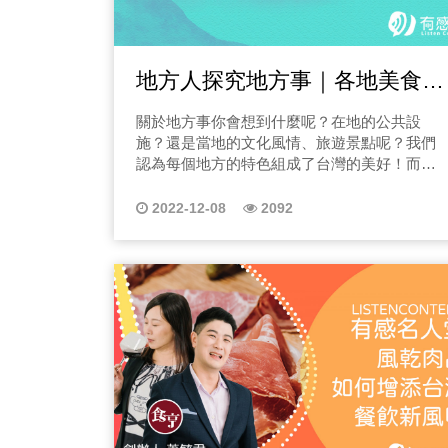
快十載，越喝越不懂，身體越喝越不適宜。由
自己的黑暗，變成照亮別人的燈。 這就是《人
創新的典型範例之一，那究竟從傳統茶園到新
倪文卿老師引入們，接續認識專業的龔于堯老
生重洗牌》的力量。他不是來講大道理的人，
創品牌這條路到底好走嗎？請一定要完整收聽
師，感謝這些資深老師，帶我認識茶，喝茶，
他是那個坐在你身邊、看著你說： 「我懂，我
節目唷！ 「圖片來源：re:tea提供/香蕉紅茶產
品茶，進而萌生學茶的想法並實行之至今，在
也站過那裡。拒賠不是結局，我們現在就開始
地方人探究地方事｜各地美食景
品包裝」 傳統茶農茶行經營方式？ Jason是
茶的世界收獲了非常多的幸福感。 三、品茶教
重洗。」 四、你適合聽這個節目嗎？ 如果你
南投魚池鄉的第三代茶農，目前茶園產出的茶
學須知3｜能否由淺入深的持續理解茶業 愛茶
點、文化風土介紹
正經歷以下其中一件，《人生重洗牌》就是為
關於地方事你會想到什麼呢？在地的公共設
葉是阿薩姆、N0.18紅玉、NO.21紅韻、N0.25
人雅文認為若能懂喝茶，更能懂你人生的品
你做的：正被拒賠、不知道該怎麼辦、醫生說
施？還是當地的文化風情、旅遊景點呢？我們
紫芽，還有白茶。茶葉的經營從日治時期到今
味，甚至懂得如何選擇適合自己身體的茶。我
的話，你聽不懂，但覺得事情怪怪的、家人突
認為每個地方的特色組成了台灣的美好！而本
天，魚池鄉香茶巷一直是有名的製茶園區 。很
自己非常感謝我的茶葉引路人龔老師。我們認
然生病、住院、手術，你感覺自己快崩潰、想
系列節目由民眾黨秘書長特助 楊進勝 先生 來分
多古法隨著老一輩的離去沒有傳承下來，爺爺
為茶葉是很棒的養生養性文化，因此我們也願
懂保險，但只想聽得懂人話、人生被一張報告
享台灣各地的風土民情，而進勝本身也是有地
奶奶一直以來都是茶農，每天辛勤的採摘製
2022-12-08
2092
意把這些心得，一路的跌跌撞撞，透過節目分
打亂，你想找到重新站起來的方法、想知道天
方媒體工作經驗，後來加入民眾黨服務，希望
茶，偶而有過路客路過，就賣給過路客，長輩
享給大家，使大家有一個更清楚的認知，不上
怡社會企業到底在做什麼、為什麼這家公司能
為更多人民爭取發聲的機會，因此開設了本系
知道種茶就是一年多少斤，給誰收，不會有去
當，想收聽更多節目請點選下方圖片收聽唷！
救人！這不是給「懂保險的人」的節目，而是
列節目來跟聽眾朋友們分享，台灣各地的大小
參賽、拜訪全台每一家茶行，請他們去試喝，
四、品茶教學須知4｜持續收聽節目(預計52集
給被生活打到喘不過氣、卻還想再拼一次的
事，如風土民情、旅遊景點、在地環境、政治
主打自己家的品牌，有的包裝也就是當地“日月
持續更新中) 2.品茶教學第二集｜台灣茶葉歷
人。 五、節目想給你的，不只是知識，而是力
議題等。 那在節目的第一集，進勝會和大家聊
潭”大大的三個字，而一般的茶行也大多有自己
史 這不得不從工業革命開始講起，在前一集節
量 我們希望你在節目裡得到三件事： 1. 清楚
一聊「2022冬戀蘭陽溫泉季」近期已入冬季
配合的茶農，發展上確實較停頓。 直到爺爺奶
目我們有提到下午茶的由來，那今天 愛茶人 雅
你會知道事情到底哪裡出錯，下一步該怎麼
了，天氣漸漸轉冷，這時候相信不少朋友們都
奶、父輩都離開了，真正交到我們自己手上！
文 與龔老師 就來和大家分享，什麼是台灣茶
走。 2. 安心 你會知道不是你運氣差，是制度太
會想要來個溫暖的泡湯之旅，那一定不能錯過
我們才發現原來要走的路還很遠，我們將茶園
藝？愛茶的朋友們，請點選上方圖片收聽唷！
複雜。 3. 勇氣 你會知道人生就算被打碎，也能
台北的後花園宜蘭囉！2022年12月2日至12月
品牌以春錦為名，嘗試用科學的方法去重新呈
(備註第一集點選本頁最上方播放鍵) 3.品茶教
重洗牌，再拼一次。 節目不是讓你學會保險理
11日宜蘭舉辦「2022冬戀蘭陽溫泉季」，在宜
現整個製茶的過程，從數據化統計、新的研發
學第三集｜雨勢會不會影響到茶葉的生長呢？
賠，更不是帶你多領保險金，而是讓你得到該
蘭礁溪湯圍溝溫泉公園周邊與溫泉路、健康路
烘培方式、香氣跟茶種的紀錄來突破，就像是
這一集我們來聊一聊茶葉在雨天的生長情形，
拿的生活與生命保障，你得到一句你最需要的