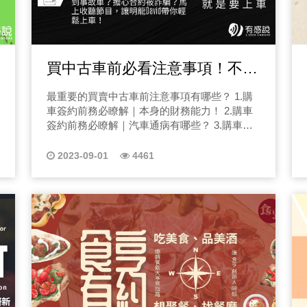
疫情最嚴重的時候，他
間與場域設計，談一間店、一道光、一把椅子
間、病房、保險公司、
如何創造情感記憶。這裡不是教你變美，而是
讓他看見太多人因為一
陪你活得更有質地，歡迎走進第二層生活，把
本身，而是他選擇把自己的黑
人生過成自己真正喜歡的樣子。 什麼是「第二
買中古車前必看注意事項！不可
生重洗牌》的力量。他
層生活」？第二層生活，不是更好的生活，而
邊、看著你說： 「我懂，我也站過那裡。拒賠不是結局，我們現在
是更真實的生活。 第一層生活，是給世界看
不知的進口二手車買賣契約陷阱
最重要的買賣中古車前注意事項有哪些？ 1.購
的。第二層生活，是你回到家、關上門之後，
就開始重洗。」 四、你適合聽這個節目嗎？ 如果你正經歷以下其
車簽約前務必瞭解｜本身的財務能力！ 2.購車
才開始的那一層。而第一層在意的是，好不好
中一件，《人生重洗牌
簽約前務必瞭解｜汽車通病有哪些？ 3.購車簽
看、值不值得被認可、能不能被看見。第二層
辦、醫生說的話，你聽
約前務必瞭解｜基礎維修保養知識！ 4.購車簽
在意的是，舒不舒服、安不安心、這是不是我
住院、手術，你感覺自
約前務必瞭解｜網路常見詐騙有哪些？ 您現在
真正想要的。第二層生活，是那些不為展示而
2023-09-01
4461
人生被一張報告打亂，
收聽的是FM.94「就是要上車」讓我帶你買的安
存在，卻真正撐住你人生的日常。第二層生活
會企業到底在做什麼、
心，相信不少螢幕前的帥哥美女都想買台雙B或
不是逃避現實，而是讓你有力氣面對現實。第
進口車，但不少人在買完進口車後，常發現問
的人」的節目，而是給
二層生活的快樂，往往有一個共通點，它不需
題非常多後悔莫及！那究竟是進口車的二手市
要刻意被記錄。你也想進入你的第二層生活
人。 五、節目想給你的，不只是知識，而是力量 我們希望你在節
場水很深，還是本來就不好養呢？馬上跟著我
嗎？從收聽人間一樂Podcast開始！ 感受不一
目裡得到三件事： 1. 清楚 你會知道事情到底哪裡出錯，下一步該怎
上車吧！ 大家好，我是明龍汽車的David，明
樣的生活美學 人間一樂 系列節目
麼走。 2. 安心 你會知道不是你運氣差，是制度太複雜。 3. 勇氣 你
龍汽車在士林區承德路已經超過四十年，四十
會知道人生就算被打碎，也能重
年的時間可以說幫祖孫三代都換過車，那我個
會保險理賠，更不是帶
人也有十多年的進口中古車服務經驗，今天我
生命保障，你得到一句
們就來聊聊是真的進口車不好養，還是水太