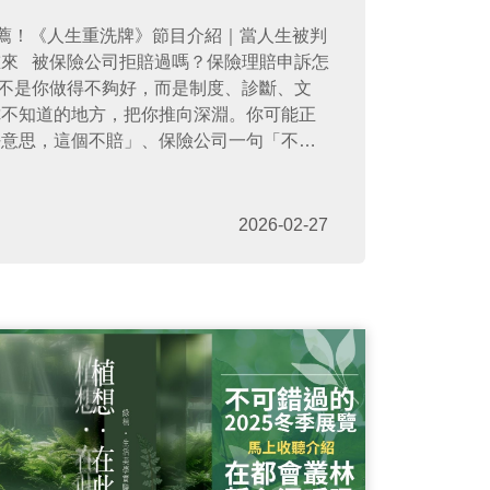
感推薦！《人生重洗牌》節目介紹｜當人生被判
賠申訴怎
你不知道的地方，把你推向深淵。你可能正
好意思，這個不賠」、保險公司一句「不符
然倒下、檢查結果寫錯、手術後遺症被漏
…那些你以為會被保護的時刻，卻成為人生
2026-02-27
起來。這是一個專為 被拒賠、被誤診、被
目。由 鍾沅鴻（天怡社會企業創辦人） 親自
過的真實案例、也整理出最關鍵的理賠知
、最無助、最崩潰的時刻，不必再獨自面
 沅鴻 在節目中會帶你看見，保險不是賭運
比賽。診斷不是醫師亂寫，而是不夠細、不
是緣分不好，而是從頭到尾，你沒有拿到正
使命是讓每一個在黑暗裡的人知道：你還有