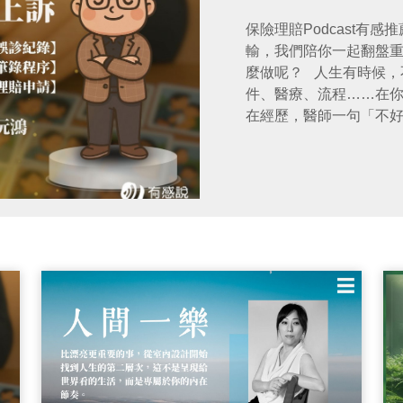
保險理賠Podcast有
輸，我們陪你一起翻盤重來 被保險公司拒賠過嗎？保險理
麼做呢？ 人生有時候，不是你做得不夠好，而是制度、診斷、文
件、醫療、流程……在
在經歷，醫師一句「不
合認定」，或是家人突
寫、醫療報告不完整…
最黑暗的開始。 《Podcast人生重洗牌》就是在這個時候要陪你，
重新把牌洗一遍，重新站
制度判輸 的人打造的節
分享他走過的黑暗、看
識，讓你在人生最混亂
對。 一、節目核心精神：拒賠不是結局，是你人生重新翻盤的起點
很多人以為理賠是一場「有保障」的遊戲，但事實不是，保險是
「文字遊戲」。理賠專家
氣，而是專業與證據的
夠懂保險結構。拒賠不
確的工具。節目的重要