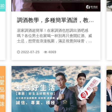
整收聽節目唷！ 二、購車必看！二手車賞車注
切？每個決定都像拿著筆
重安全性！ 而我們家食亨的風乾熟肉也非常適
意事項 其實從剛剛的案例來看，車商是否透明
合搭配紅白酒，甚至威士忌，畢竟得滿足阿姐
誰也不知道能不能回來 
真的很重要，那有些問題不是用眼睛看就能看
美食配美酒需求，另外，在台灣餐酒館也越開
出來的，接下來節目的第二段落我就會來跟大
服還沒付錢」—我知道她回
調酒教學，多種簡單酒譜，教你
越多，風乾熟成肉盤也非常適合進入各家餐酒
家分享，現場賞車時要注意什麼事情呢？ 1.不
為我曾失去，也曾找回
館菜單，像是知名美式餐廳HOOTERS、米其
要熱車試車，起步加速有無嚴重頓挫感 2.試車
在家輕鬆DIY成為調酒師
成立天怡，陪你走過最黑暗的那段路。 E
居家調酒超簡單！在家調酒也想調出酒吧感
林餐廳，甚至多間餐酒館、誠品等，甚至在敦
時不要開音樂，聽聽引擎有無異音 3.有沒有
走出人生黑洞！容易被拒賠必知關鍵 在車禍
嗎？各位男士在家喝一杯別再只會開紅酒、威
化南路的「BN Inn 酒坊」都能看到我們家的食
GOO檢驗&維修報告 4.有沒有標明車況不符多
為最可怕的是醫療風險
士忌，想營造浪漫氛圍，滿足視覺與味蕾，就
亨唷！ 這一系列節目當然不只是介紹「食亨-
久內原價購回 三、小心陷阱！二手車合約詐騙
你在理賠時被判輸。本
要收聽本系列節目！那在節目的第一集Nick就
風乾熟成肉」的美味方針，我還會邀請不少知
案例 曾經聽過的買A車交B車？貸款糾紛？以
帶你認識Black Russian & White Russian怎麼
名餐飲業者來節目中聊一聊他們的美味經歷，
完全不知道的黑洞，誤
2022-07-25
4069
我們曾經處理過的案例來說，有位我們曾經協
調！ 疫情常態的狀況下，相信大家很久沒到酒
其實台灣美食真的優質，不管從食品到餐飲，
助處理糾紛的客戶以為自己實際買車的金額是
問題，一旦寫錯、沒寫
吧喝一杯了吧！不能到酒吧喝怎麼辦，因此居
在疫情時代能生存下來的品牌，都有它的獨特
三十多萬，但最後貸款算下來居然高達五十多
1.誤診不是醫生刻意害你： 而是急診高壓、時間有限，很
家調酒、在家調酒這一類的字詞，就登上了熱
之道，也因這幾年不少餐飲業者真的苦哈哈，
萬，其實車商不只在車況上要透明，在協助消
（尤其神經、軟組織）根本來不及
門關鍵字，像是Nick分享的教父調酒(前往)，也
所以也想透過這系列節目來多幫忙分享「台灣
費者簽約也是要誠信！ 切記！購買二手中古車
害最常被低估： X 光只看骨頭，真正的半月板、神經損傷往往是後
成為了熱門文章，因此這段時間Nick也分享了
優質食品或餐飲品牌」而且這些品牌都曾經征
前仔細閱讀二手車買賣契約內容至關重要，千
來才從核磁共振被發現。 3.鍾沅鴻親身案例： 被診斷「視神經
不少在家調酒內容，就在思考如何用最簡單的
服過阿姐的味蕾唷！ 現在就讓我透過Podcast
萬別被價格話術。 四、購買二手進口車推薦原
縮、會瞎掉」，後來多
方式來教大家調酒！所以就開了這一系列的節
來為大家介紹「食亨的美味指南」若你也喜歡
因？ 新車落地後打八折，另外，推薦選購二手
目，用簡單幾分鐘的時間，帶你成為一個居家
吃肉，歡迎你上網搜尋或點選下方連結到食亨
把「沒有問題」清楚寫
車的原因除了經濟考量之外，車型的選擇上也
調酒師！ EP01｜Black Russian & White
官網購買，或來敦化南路上的「BN Inn 酒坊」
較多，並且許多新車上市後仍有硬體需排解問
4.車禍後被說是「老人痴呆
Russian (點選本頁上方播放開始收聽本集節目)
一起喝一杯！ 點選連結至食亨官網：
題，二手車在選購上可以查詢的資料較多，特
有民眾來諮詢，80萬和
在第一集Nick就來聊聊用「伏特加做的兩樣調
https://www.jjs-studio3.com/ 聚餐派對推薦｜
別對於新手更具保障。 那很多人會考量到二手