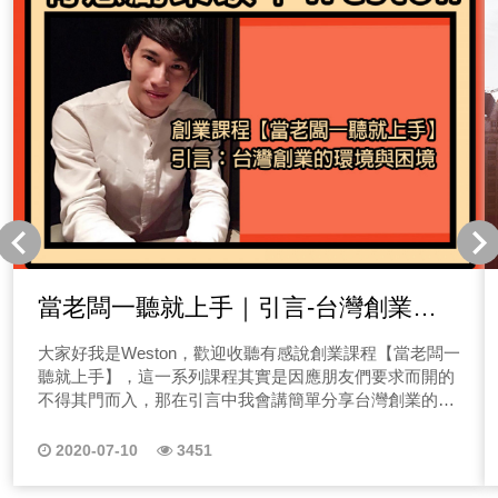
當老闆一聽就上手｜引言-台灣創業的
環境與困境
大家好我是Weston，歡迎收聽有感說創業課程【當老闆一
聽就上手】，這一系列課程其實是因應朋友們要求而開的
不得其門而入，那在引言中我會講簡單分享台灣創業的環
境與困境，和簡單分享當初創業歷程，之後的課程則會教
大家如何開始與該注意什麼事情。 首先我們先來探討一
2020-07-10
3451
下，台灣創業為何這麼難呢？近年來，有越來越多的台灣
年輕人想創業，包含我身邊的朋友們。跟國際相比，參與