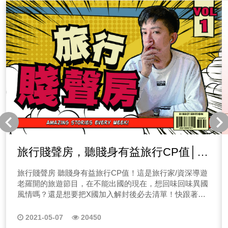
旅行賤聲房，聽賤身有益旅行CP值│泰
國篇「椰子鬼vs金剛芭比，泰國人嚇
旅行賤聲房 聽賤身有益旅行CP值！這是旅行家/資深導遊
鬼，泰國浴怎麼洗？」
老羅開的旅遊節目，在不能出國的現在，想回味回味異國
風情嗎？還是想要把X國加入解封後必去清單！快跟著老
羅出發吧！ 旅行賤聲房│泰國篇 「椰子鬼vs金剛芭
比，泰國人嚇鬼，泰國浴怎麼洗？」不能出國就聽老羅說
2021-05-07
20450
泰國！去過得回味一下，沒去過泰國的參考參考增加閱