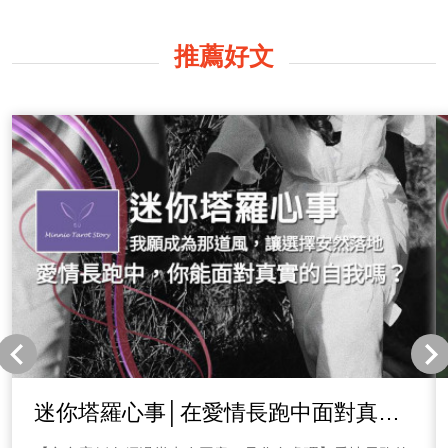
推薦好文
迷你塔羅心事│在愛情長跑中面對真實
自我