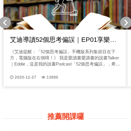
艾迪導讀52個思考偏誤｜EP01享樂跑
步機
《艾迪提醒：「52個思考偏誤」手機版系列集節目在下
方，電腦版在右側唷！》 我是愛讀書愛講書的說書Talker
｜Eddie，這是我的說書Podcast「52個思考偏誤」，希望
在繁忙的生活中能帶你靜下心探索自己。 為什麼越追求
卻不滿足？你正今天的站在「享樂跑步機」上！心理學家
2020-12-27
13896
嘗試尋找人慾望無窮的原因 發現不管我們多快樂、多悲
傷，終有回歸平靜的一天 然而如果不能發現這樣的自然運
轉機制，我們便會無止盡的追求幸福或不幸，請聽聽艾迪
導讀52個思考偏誤「享樂跑步機」 *本篇選自『思考的藝
術：52 個非受迫性思考錯誤』系列介紹： 艾迪導讀52個
思考偏誤｜EP01享樂跑步機 艾迪導讀52個思考偏誤｜
推薦開課囉
EP02存活者偏誤 艾迪導讀52個思考偏誤｜EP03稟賦效應
艾迪導讀52個思考偏誤｜EP04司機的知識 艾迪導讀52個