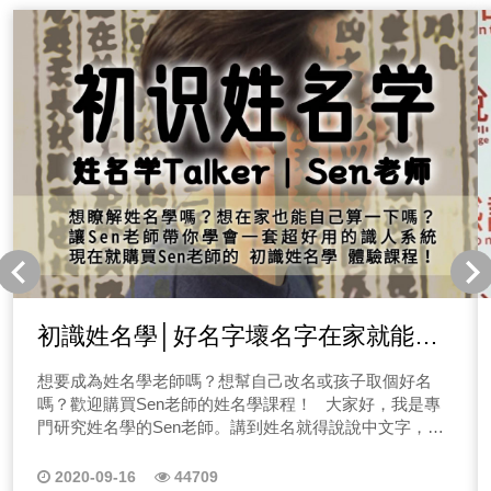
思考偏誤｜EP05稀少性謬誤 艾迪導讀52個思考偏誤｜
EP06月暈效應 艾迪導讀52個思考偏誤｜EP07沉沒成本謬
誤 艾迪導讀52個思考偏誤｜EP08零風險偏誤 艾迪導讀52
個思考偏誤｜EP09賭徒的謬誤
初識姓名學│好名字壞名字在家就能自
己算
想要成為姓名學老師嗎？想幫自己改名或孩子取個好名
嗎？歡迎購買Sen老師的姓名學課程！ 大家好，我是專
門研究姓名學的Sen老師。講到姓名就得說說中文字，也
就是漢字，我們的姓名是由漢字組成，漢字是中華文化的
精隨，每個字都有其本身的力量與靈魂。 明白姓名學有什
2020-09-16
44709