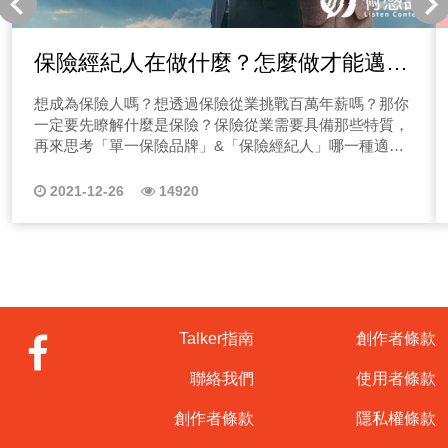
保險經紀人在做什麼？怎麼做才能邁向
高薪【台北南京保經團隊 林竣閎 處經
想成為保險人嗎？想透過保險從業挑戰百萬年薪嗎？那你
理】
一定要先瞭解什麼是保險？保險從業需要具備那些特質，
再來思考「單一保險品牌」&「保險經紀人」哪一種適合
你！ 有感好生活｜好險有你 【有感說Allen ft. 台北南京保
經團隊】 ｜本節目適合聽眾｜ 1.對現況工作不滿意 2.想
2021-12-26
14920
轉職沒有頭緒者 3.保險保經從業人員 有感好生活是有感說
創辦人Allen開設的系列節目，有分不同主題以期待能帶給
有感說的聽眾朋友各方面專業建議，讓更多人有更多種美
好生活的方式。而本系列主題聊的就是風險，相信很多聽
眾朋友們還不明白保險&保險經紀人差異在哪裡？本系列
節目就邀請到台北南京保經團隊來與您分享！ 疫情時代
的工作選擇 你一定常見到保險、保險經紀人的招募廣告
Talker指南
創作者條款
吧，多數講著邁入高薪、成功人生等標語，而真的是這樣
嗎？保險這一行真的就這麼好賺嗎？ 你知道嗎？在疫情
聯絡我們
使用者條款
時代不少公司被景氣影響，面臨縮編、裁員、減薪的情
況，該怎麼辦？你是否也迷網了呢？面臨工作量的增加，
創作者條款
隱私權條款
或是人生事業的無所適從，不如來聽聽這一份兼具財富與