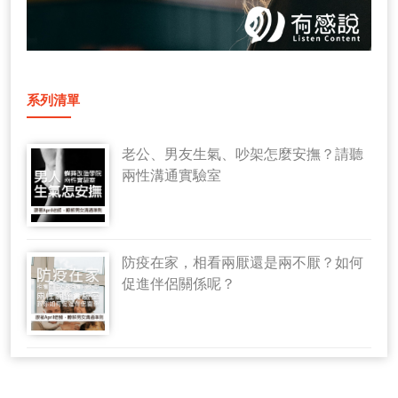
系列清單
老公、男友生氣、吵架怎麼安撫？請聽
兩性溝通實驗室
防疫在家，相看兩厭還是兩不厭？如何
促進伴侶關係呢？