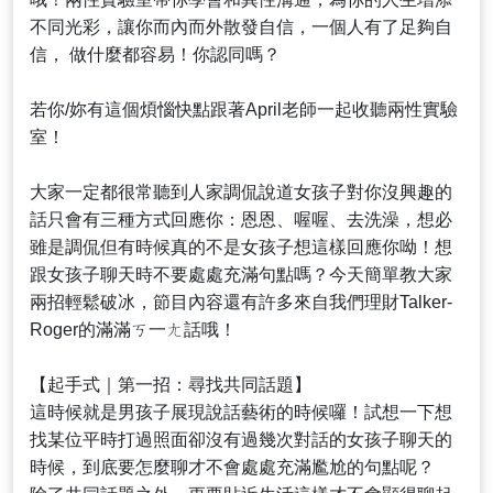
不同光彩，讓你而內而外散發自信，一個人有了足夠自
信， 做什麼都容易！你認同嗎？
若你/妳有這個煩惱快點跟著April老師一起收聽兩性實驗
室！
大家一定都很常聽到人家調侃說道女孩子對你沒興趣的
話只會有三種方式回應你：恩恩、喔喔、去洗澡，想必
雖是調侃但有時候真的不是女孩子想這樣回應你呦！想
跟女孩子聊天時不要處處充滿句點嗎？今天簡單教大家
兩招輕鬆破冰，節目內容還有許多來自我們理財Talker-
Roger的滿滿ㄎ一ㄤ話哦！
【起手式｜第一招：尋找共同話題】
這時候就是男孩子展現說話藝術的時候囉！試想一下想
找某位平時打過照面卻沒有過幾次對話的女孩子聊天的
時候，到底要怎麼聊才不會處處充滿尷尬的句點呢？