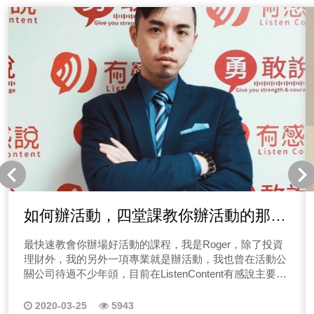
嗎？或你本身想透過經營自媒體創造營收嗎？個人品牌時
代來臨，人人都在做！那你的品牌還有機會嗎？本系列節
目會教你一堆脫穎而出的方法，想了解怎麼做嗎？歡迎收
聽Allen的Talker秀！ 「點圖片收聽其他系列」
新創事業家、接案者不知該如何做行銷嗎？太多人在問
Allen我想開一個IG、FB帳號來做行銷，第一步我該怎麼
做？ 又或者也有人問過Allen，我想成為網紅，你覺得我
適合做什麼樣類型的網紅？也有企業家說，本身想成為網
紅創造粉絲，在把粉絲導入企業品牌，達成透過經營自媒
體來創造營收！ 那我們都說個人品牌時代來臨，人人都
在做，也該做個人品牌，但搞不清楚什麼是品牌，不要妄
想在資訊爆炸的狀況下你能有機會脫穎而出，若搞不清楚
品牌定位，你會不會擔心你的品牌還有機會嗎？ 你的問
題，我們都聽到囉！因此Allen和有感說團隊，決定開一系
列節目來跟大家聊自媒體行銷該怎麼做！本系列節目會教
如何辦活動，四堂課教你辦活動的那些
你一堆脫穎而出的方法，想了解怎麼做嗎？歡迎收聽Allen
大小事
的Talker秀！ Allen的TalkerShow│EP01自媒體如何做品
最快速教會你辦場好活動的課程，我是Roger，除了投資
牌定位 本集節目會直擊多數人無法開始經營個人品牌的
理財外，我的另外一項專業就是辦活動，我也曾在活動公
理由，如何找出差異化！教你怎麼依照你的目標去定位你
關公司待過不少年頭，目前在ListenContent有感說主要負
的品牌，有興趣的聽眾朋友們聽起來！收聽前小知識，什
責節目製作&活動舉辦，如知識講座、Talker年會、公益活
麼是品牌定位呢？我們可以先思考為什麼需要品牌定位，
動等等。 說到辦活動相信不少人都有經驗，那辦活動這
2020-03-25
5943
簡單來說就是讓消費者輕鬆認出、聯想到你的產品與服