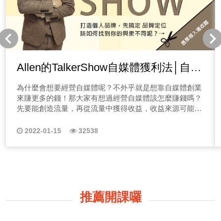
Allen的TalkerShow自媒體獲利法│自媒
體如何做品牌定位
為什麼會想要經營自媒體呢？不外乎就是想靠自媒體創業
來賺更多的錢！那大家有想過經營自媒體該怎麼賺錢嗎？
先要能創造流量，再從流量中獲得收益，收益來源可能是
廣告業配、產品服務銷售等。 但有這麼容易，為什麼你
還沒賺到錢？不少人開了節目、寫了部落格，有了一點流
2022-01-15
32538
量，但卻不知道該如何進行下去，慢慢地只能把自媒體平
台晾在一邊，只能當作自己曾經試過，但不是這行的料...
不想經營自媒體虎頭蛇尾嗎？歡迎你收聽本系列節目唷！
Allen的個人品牌TalkerShow 【帶你一有感，就放膽秀】
｜本節目適合聽眾｜ 1.準備經營自媒體者 2.初學經營自媒
體者 3.廣告/媒體代理商 4.個人IP經紀公司 想經營自媒體
推薦開課囉
嗎？或是你正在經營自媒體卻沒有頭緒，歡迎來到Allen教
你的自媒體獲利法，你是新創事業者，不知該如何做行銷