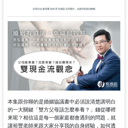
-本節目由 蘇裕豐 老師 與 有感說 共同製作，未經同意請勿轉載-
本集跟你聊的是婚姻協議書中必須說清楚講明白
的一大關鍵「雙方父母該怎麼奉養？」錢從哪裡
來呢？相信這是每一個家庭都會遇到的問題，就
讓裕豐老師來跟大家分享我的自身經驗，如何透