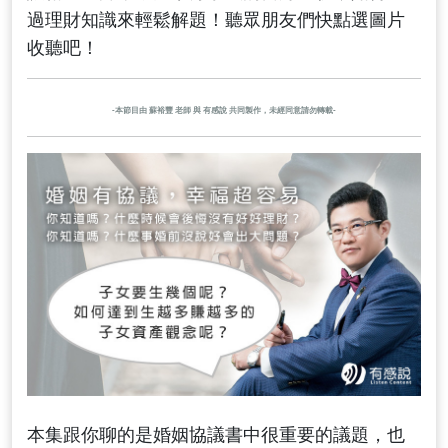
過理財知識來輕鬆解題！聽眾朋友們快點選圖片
收聽吧！
-本節目由 蘇裕豐 老師 與 有感說 共同製作，未經同意請勿轉載-
本集跟你聊的是婚姻協議書中很重要的議題，也