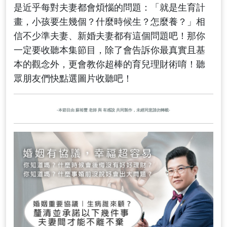
是近乎每對夫妻都會煩惱的問題：「就是生育計
畫，小孩要生幾個？什麼時候生？怎麼養？」相
信不少準夫妻、新婚夫妻都有這個問題吧！那你
一定要收聽本集節目，除了會告訴你最真實且基
本的觀念外，更會教你超棒的育兒理財術唷！聽
眾朋友們快點選圖片收聽吧！
-本節目由 蘇裕豐 老師 與 有感說 共同製作，未經同意請勿轉載-