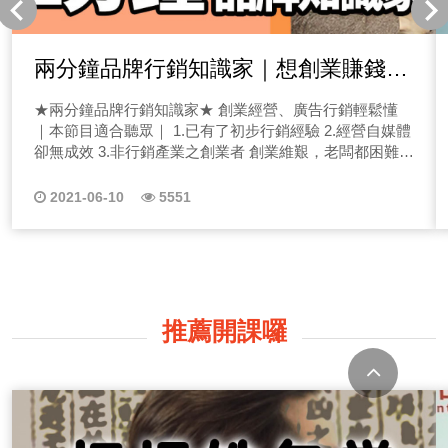
兩分鐘品牌行銷知識家｜想創業賺錢一
定要懂廣告行銷
★兩分鐘品牌行銷知識家★ 創業經營、廣告行銷輕鬆懂
｜本節目適合聽眾｜ 1.已有了初步行銷經驗 2.經營自媒體
卻無成效 3.非行銷產業之創業者 創業維艱，老闆都困難
了，相信身為行銷人的你更痛苦吧！老闆、行銷人每天都
忙碌，想用短短的時間知道更多行銷的行銷方針是怎麼做
2021-06-10
5551
的嗎？快跟著品牌知識家Allen用兩分鐘聊行銷議題，帶你
輕鬆成為對什麼產業都有感的行銷人！ 品牌議題、品牌定
位、廣告創意、商業模式拆解、行銷企劃邏輯通通都在本
節目！ 兩分鐘品牌知識家｜EP01如何打造讓人心動的行
銷素材 第一集議題是行銷人、廣告人、創業家，如何創造
能打動人心的行銷素材？讓人心動的素材就是能被記住，
推薦開課囉
而且在某一個情境下，消費者能馬上聯想到產品，進而將
產品放入購買名單！那怎麼做呢？我們必須學會推算產品
服務的購買後情境！ 點擊收聽系列節目 點擊收聽▲兩分
鐘品牌知識家｜EP02品牌、廣告Slogan到底怎麼寫？ 相
信這是不少行銷人、創意人超級惡夢的一件事吧！怎麼樣
寫出有力、有願景，又馬上就能讓人記住的Slogan呢？以