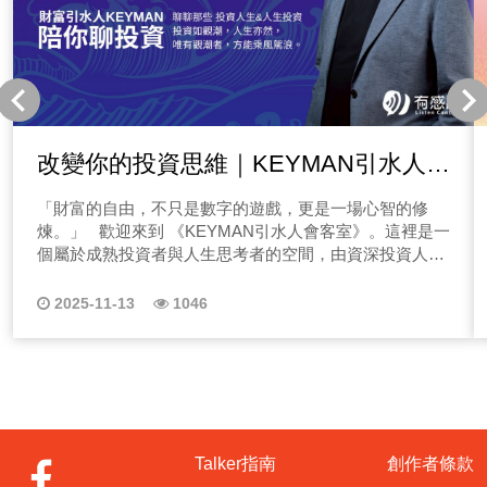
改變你的投資思維｜KEYMAN引水人會
客室｜陪你聊投資，也聊人生的流動哲
「財富的自由，不只是數字的遊戲，更是一場心智的修
學
煉。」 歡迎來到 《KEYMAN引水人會客室》。這裡是一
個屬於成熟投資者與人生思考者的空間，由資深投資人與
財商導師 KEYMAN（Eddie） 主持，節目以「引水人
（Harbor Pilot）」為核心意象—就像一位熟悉潮流與水勢
2025-11-13
1046
的引水人，帶領每一艘想進入財富港灣的船，安全、穩
定、且從容地找到自己的航道。 KEYMAN引水人會客
室-節目精神｜自由航道的哲學 在這裡，我們不談一夜致
富，也不販售夢想。KEYMAN 用多年投資經驗與對人性
的洞察，帶你看見財富背後的結構邏輯—從宏觀經濟到產
業趨勢、從風險控管到心態養成，節目主軸不只是「賺
錢」，更是學會 「掌舵自己的人生」。 他常說：「投資
Talker指南
創作者條款
是一場修行，看似操作外匯、股票、基金、匯率，其實都