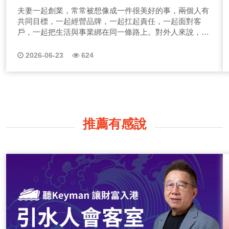
難的不是一起賺錢，而是不要把愛情吵
夫妻一起創業，常常被想像成一件很美好的事，兩個人有
成內耗！
共同目標，一起經營品牌，一起扛起責任，一起面對客
戶，一起把生活與事業綁在同一條路上。對外人來說，這
很像一種浪漫的革命情感：白天是事業夥伴，晚上是人生
伴侶，成功時一起慶祝，辛苦時一起承擔。
2026-06-23
624
推薦有感說