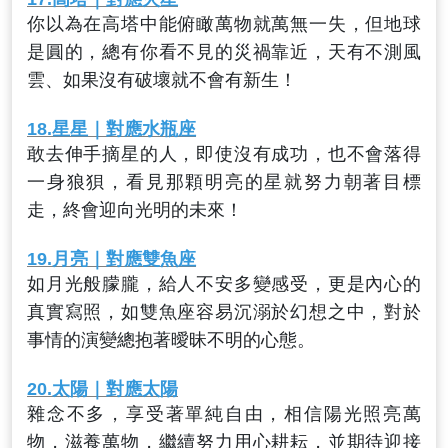
你以為在高塔中能俯瞰萬物就萬無一失，但地球
是圓的，總有你看不見的災禍靠近，天有不測風
雲、如果沒有破壞就不會有新生！
18.
星星
｜對應水瓶座
敢去伸手摘星的人，即使沒有成功，也不會落得
一身狼狽，看見那顆明亮的星就努力朝著目標
走，終會迎向光明的未來！
19.
月亮
｜對應
雙魚座
如月光般朦朧，給人不安多變感受，更是內心的
真實寫照，如雙魚座容易沉溺於幻想之中，對於
事情的演變總抱著曖昧不明的心態。
20.
太陽
｜對應太陽
雜念不多，享受著單純自由，相信陽光照亮萬
物，滋養萬物，繼續努力用心耕耘，並期待迎接