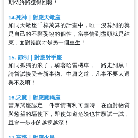
期待終將獲得回報！
14.
死神
｜對應天蠍座
如同天蠍座千算萬算的計畫中，唯一沒算到的就
是自己的不願妥協的個性，當事情到盡頭就是結
束，面對錯誤才是另一個重生！
15.
節制
｜對應射手座
如同孤獨的浪子，騎著哈雷機車，一路走到黑！
請嘗試接受全新事物、中庸之道，凡事不要太過
與不及唷！
16.
惡魔
｜對應魔羯座
當摩羯座認定一件事情有利可圖時，在面對物質
與慾望的驅使下，即使知道危險也甘願試一試，
且會一步步的越挖越深！
17.高
塔
｜對應火星