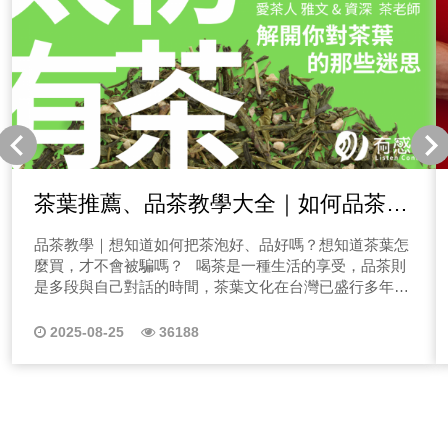
茶葉推薦、品茶教學大全｜如何品茶？
茶葉怎麼買？深度茶葉知識就聽太初有
品茶教學｜想知道如何把茶泡好、品好嗎？想知道茶葉怎
茶
麼買，才不會被騙嗎？ 喝茶是一種生活的享受，品茶則
是多段與自己對話的時間，茶葉文化在台灣已盛行多年，
不論是提神醒腦，還是修身養性，甚至親友聚會皆不可
少，但大家真的知道如何品茶嗎？市面上的茶葉有這麼多
2025-08-25
36188
種，你能分出好壞嗎？ 市面上品茶教學這麼多！該怎麼
選呢？就讓太初有茶的 愛茶人 雅文 與 資深茶藝大師 龔于
堯 老師，帶你進入茶葉的世界，聽我們的節目，讓你懂
茶、懂人生，那學品茶、想知道茶葉怎麼買，除了仔細聽
節目外，還有以下三點你要知道！ 一、品茶教學須知1｜