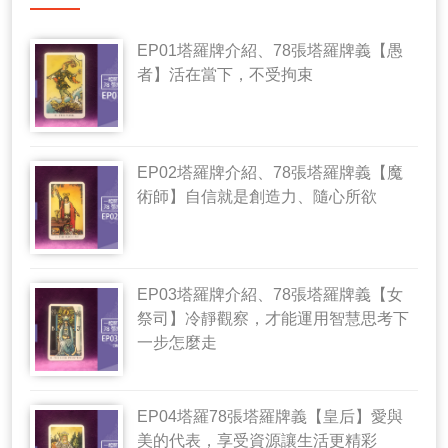
EP01塔羅牌介紹、78張塔羅牌義【愚
者】活在當下，不受拘束
EP02塔羅牌介紹、78張塔羅牌義【魔
術師】自信就是創造力、隨心所欲
EP03塔羅牌介紹、78張塔羅牌義【女
祭司】冷靜觀察，才能運用智慧思考下
一步怎麼走
EP04塔羅78張塔羅牌義【皇后】愛與
美的代表，享受資源讓生活更精彩