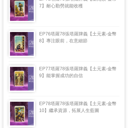
7】耐心勤勞就能收穫
EP76塔羅78張塔羅牌義【土元素-金幣
8】專注眼前，在意細節
EP77塔羅78張塔羅牌義【土元素-金幣
9】能掌握成功的自信
EP78塔羅78張塔羅牌義【土元素-金幣
10】繼承資源，拓展人生藍圖