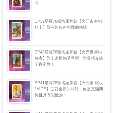
高
EP39塔羅78張塔羅牌義【火元素-權杖
騎士】帶有迎接新挑戰的熱情
EP40塔羅78張塔羅牌義【火元素-權杖
侍者】對未來懷抱著希望，對目標充滿
了肯定性！
EP41塔羅78張塔羅牌義【火元素-權杖
1/ACE】面對全新的開始，你是充滿期
待且具有能量的！