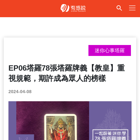
迷你心事塔羅
EP06塔羅78張塔羅牌義【教皇】重
視規範，期許成為眾人的榜樣
2024-04-08