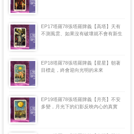
EP17塔羅78張塔羅牌義【高塔】天有
不測風雲、如果沒有破壞就不會有新生
EP18塔羅78張塔羅牌義【星星】朝著
目標走，終會迎向光明的未來
EP19塔羅78張塔羅牌義【月亮】不安
多變，月光下的幻影反映內心的真實