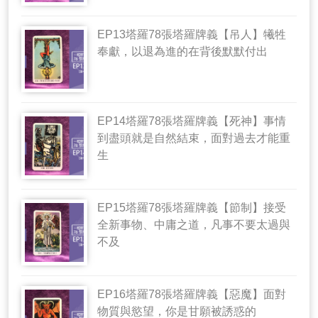
EP13塔羅78張塔羅牌義【吊人】犧牲
奉獻，以退為進的在背後默默付出
EP14塔羅78張塔羅牌義【死神】事情
到盡頭就是自然結束，面對過去才能重
生
EP15塔羅78張塔羅牌義【節制】接受
全新事物、中庸之道，凡事不要太過與
不及
EP16塔羅78張塔羅牌義【惡魔】面對
物質與慾望，你是甘願被誘惑的