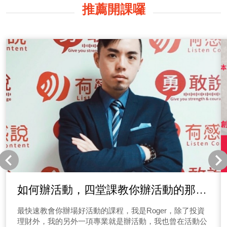
看老師有多喜歡茶、多瞭解茶葉？ 點選上方播放第一集
推薦開課囉
節目，那在節目中我們會來介紹 愛茶人-雅文 與 龔老師，
並且兩位老師會來跟你聊一聊台灣大致盛行的茶葉有幾
類，並且你知道烏龍茶它的製程是怎麼做的嗎？那台灣的
茶葉文化是從什麼時候開始盛行的呢？懂茶品、懂文化、
懂歷史絕對是你入門品茶的第一課唷！所以請一定要完整
收聽我們的節目~ 二、品茶教學須知2｜老師在業界的
名望高不高？ 為什麼要瞭解業界聲量呢？因為聲量代表
著信譽！茶葉的好壞差異很大，不一定貴的茶葉就一定好
喝，買到不好喝的茶葉就算了，更害怕的買到壞掉的茶
葉，另外也不是買到茶葉就一定能泡出一杯好茶湯，你需
要去瞭解如何沖泡道品飲的步驟都有差，因此要學茶之前
先瞭解老師在業界的聲望很重要！ 而太初有茶一名源自
於龔于堯老師的茶書，此書對於台灣茶藝的推廣上不遺餘
力，從茶葉的種類、生產、香味、泡茶器具、藝術都有系
統性的整理歸納，期待將深厚的台灣茶葉底蘊流傳下去，
因此，愛茶人 雅文 與 龔老師 更於 2020年開始以1516工
作室推廣茶藝文化，2021年以「太初有茶」之名正式成立
如何辦活動，四堂課教你辦活動的那些
茶文化品牌。 我是雅文，一名腳尖跨入茶界的小白，業
大小事
餘喝茶快十載，越喝越不懂，身體越喝越不適宜。由倪文
最快速教會你辦場好活動的課程，我是Roger，除了投資
卿老師引入們，接續認識專業的龔于堯老師，感謝這些資
理財外，我的另外一項專業就是辦活動，我也曾在活動公
深老師，帶我認識茶，喝茶，品茶，進而萌生學茶的想法