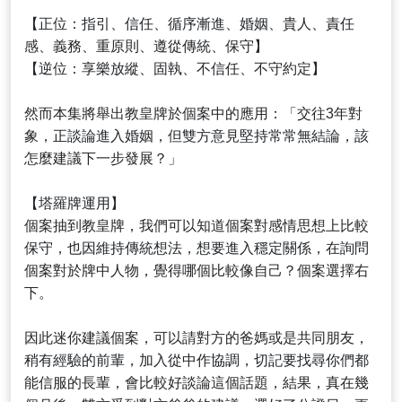
【正位：指引、信任、循序漸進、婚姻、貴人、責任
感、義務、重原則、遵從傳統、保守】
【逆位：享樂放縱、固執、不信任、不守約定】
然而本集將舉出教皇牌於個案中的應用：「交往3年對
象，正談論進入婚姻，但雙方意見堅持常常無結論，該
怎麼建議下一步發展？」
【塔羅牌運用】
個案抽到教皇牌，我們可以知道個案對感情思想上比較
保守，也因維持傳統想法，想要進入穩定關係，在詢問
個案對於牌中人物，覺得哪個比較像自己？個案選擇右
下。
因此迷你建議個案，可以請對方的爸媽或是共同朋友，
稍有經驗的前輩，加入從中作協調，切記要找尋你們都
能信服的長輩，會比較好談論這個話題，結果，真在幾