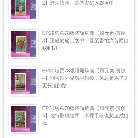
2】無法抉擇，讓答案陷入膠著中
EP29塔羅78張塔羅牌義【風元素-寶劍
3】正處於痛苦之中，甚至害怕痛苦而自
我封閉
EP30塔羅78張塔羅牌義【風元素-寶劍
4】別害怕外界環境紛擾，休息是為了走
更長遠的路
EP31塔羅78張塔羅牌義【風元素-寶劍
5】強行取得結果，不擇手段也想達成目
標