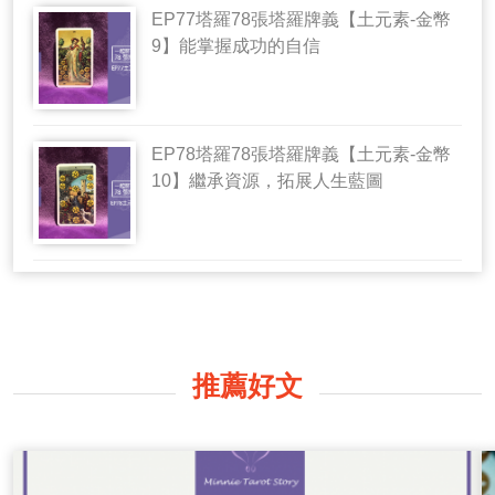
EP77塔羅78張塔羅牌義【土元素-金幣
9】能掌握成功的自信
EP78塔羅78張塔羅牌義【土元素-金幣
10】繼承資源，拓展人生藍圖
推薦好文