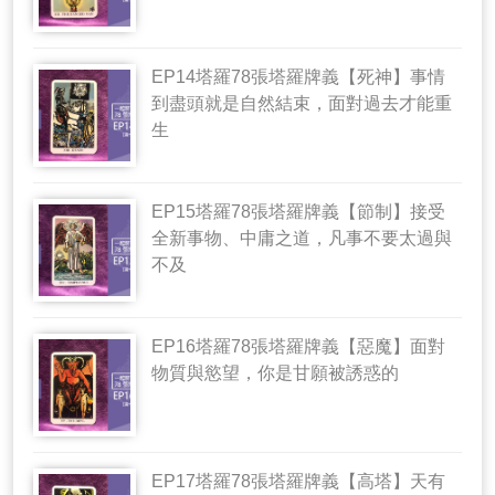
EP14塔羅78張塔羅牌義【死神】事情
到盡頭就是自然結束，面對過去才能重
生
EP15塔羅78張塔羅牌義【節制】接受
全新事物、中庸之道，凡事不要太過與
不及
EP16塔羅78張塔羅牌義【惡魔】面對
物質與慾望，你是甘願被誘惑的
EP17塔羅78張塔羅牌義【高塔】天有