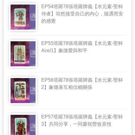
EP54塔羅78張塔羅牌義【水元素-聖杯
侍者】坦然接受自己的內心，隨遇而安
的感覺
EP55塔羅78張塔羅牌義【水元素-聖杯
Ace/1】象徵愛與和平
EP56塔羅78張塔羅牌義【水元素-聖杯
2】象徵著互相信賴關係
EP57塔羅78張塔羅牌義【水元素-聖杯
3】共同分享，一同慶祝豐收喜悅