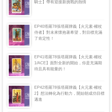
騎士】帶有迎接新挑戰的熱情
EP40塔羅78張塔羅牌義【火元素-權杖
侍者】對未來懷抱著希望，對目標充滿
了肯定性！
EP41塔羅78張塔羅牌義【火元素-權杖
1/ACE】面對全新的開始，你是充滿期
待且具有能量的！
EP42塔羅78張塔羅牌義【火元素-權杖
2】想法轉化為行動力，開始朝成功目標
邁進