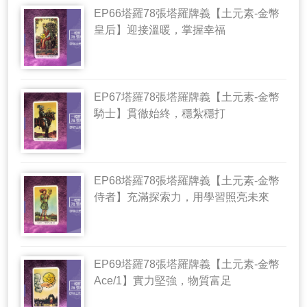
EP66塔羅78張塔羅牌義【土元素-金幣
皇后】迎接溫暖，掌握幸福
EP67塔羅78張塔羅牌義【土元素-金幣
騎士】貫徹始終，穩紮穩打
EP68塔羅78張塔羅牌義【土元素-金幣
侍者】充滿探索力，用學習照亮未來
EP69塔羅78張塔羅牌義【土元素-金幣
Ace/1】實力堅強，物質富足