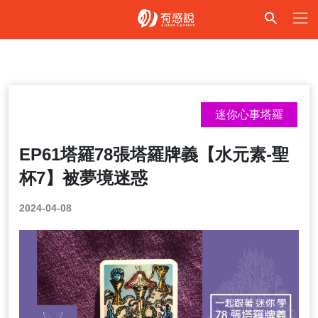
迷你心事塔羅
EP61塔羅78張塔羅牌義【水元素-聖
杯7】被夢境迷惑
2024-04-08