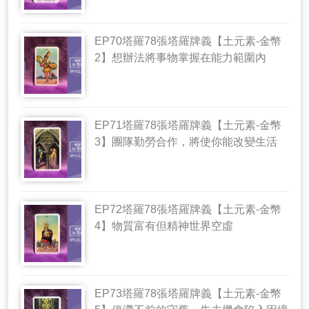
EP70塔羅78張塔羅牌義【土元素-金幣
2】想辦法將事物掌握在能力範圍內
EP71塔羅78張塔羅牌義【土元素-金幣
3】團隊勤勞合作，將使你能改變生活
EP72塔羅78張塔羅牌義【土元素-金幣
4】物質富有但精神世界空虛
EP73塔羅78張塔羅牌義【土元素-金幣