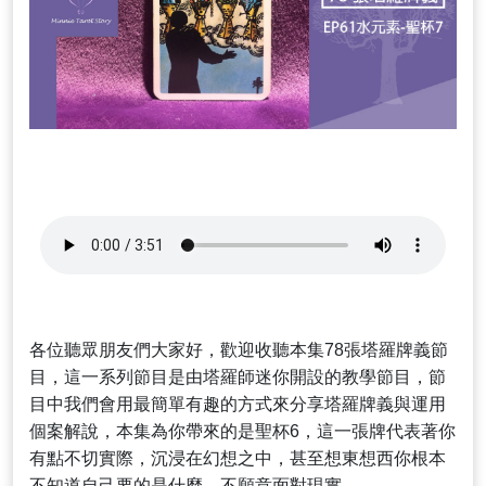
各位聽眾朋友們大家好，歡迎收聽本集78張塔羅牌義節
目，這一系列節目是由塔羅師迷你開設的教學節目，節
目中我們會用最簡單有趣的方式來分享塔羅牌義與運用
個案解說，本集為你帶來的是聖杯6，這一張牌代表著你
有點不切實際，沉浸在幻想之中，甚至想東想西你根本
不知道自己要的是什麼，不願意面對現實。