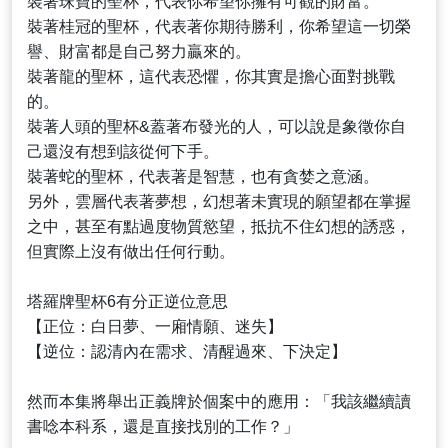
裝著珠寶的聖杯，代表你希望你擁有可觀的財富。
裝著桂冠的聖杯，代表著你期待勝利，你希望這一切榮
譽、財富都是自己努力贏來的。
裝著龍的聖杯，這代表恐懼，你其實是擔心面對挑戰
的。
裝著人頭的聖杯&蓋著布發光的人，可以說是象徵你自
己還沒有想到該從何下手。
裝著蛇的聖杯，代表著是智慧，也有貪婪之意涵。
另外，雲層代表著夢想，幻想著未實現的願望都在掌握
之中，甚至有點過度物質慾望，抵抗不住幻想的誘惑，
但實際上沒有做出任何行動。
塔羅牌聖杯6有分正逆位意思
【正位：白日夢、一廂情願、迷失】
【逆位：認清內在需求、清醒過來、下決定】
然而本集將舉出正義牌於個案中的應用：「我該繼續讀
書唸本科系，還是直接找別的工作？」