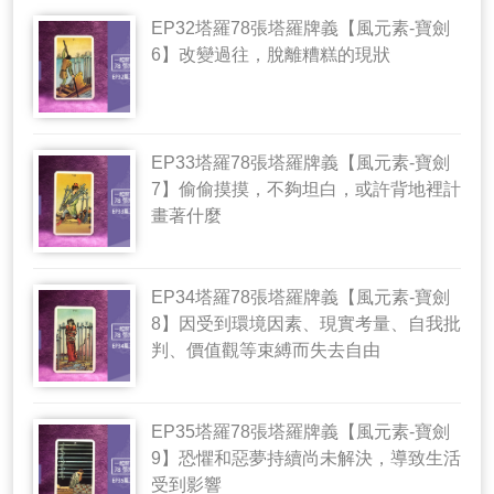
EP32塔羅78張塔羅牌義【風元素-寶劍
6】改變過往，脫離糟糕的現狀
EP33塔羅78張塔羅牌義【風元素-寶劍
7】偷偷摸摸，不夠坦白，或許背地裡計
畫著什麼
EP34塔羅78張塔羅牌義【風元素-寶劍
8】因受到環境因素、現實考量、自我批
判、價值觀等束縛而失去自由
EP35塔羅78張塔羅牌義【風元素-寶劍
9】恐懼和惡夢持續尚未解決，導致生活
受到影響