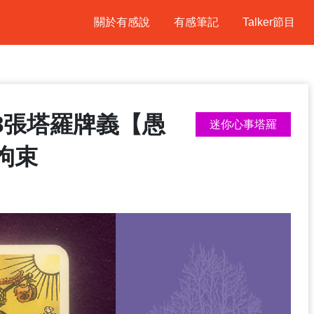
關於有感說
有感筆記
Talker節目
78張塔羅牌義【愚
迷你心事塔羅
拘束