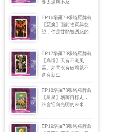
要太過與不及
EP16塔羅78張塔羅牌義
【惡魔】面對物質與慾
望，你是甘願被誘惑的
EP17塔羅78張塔羅牌義
【高塔】天有不測風
雲、如果沒有破壞就不
會有新生
EP18塔羅78張塔羅牌義
【星星】朝著目標走，
終會迎向光明的未來
EP19塔羅78張塔羅牌義