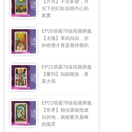
【月亮】不安多變，月
光下的幻影反映內心的
真實
EP20塔羅78張塔羅牌義
【太陽】單純自由，你
的收穫才會是最快樂的
EP21塔羅78張塔羅牌義
【審判】知錯能改，善
莫大焉
EP22塔羅78張塔羅牌義
【世界】相信著能抵達
目的地，就能看見最棒
的風景