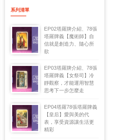
系列清單
EP02塔羅牌介紹、78張
塔羅牌義【魔術師】自
信就是創造力、隨心所
欲
EP03塔羅牌介紹、78張
塔羅牌義【女祭司】冷
靜觀察，才能運用智慧
思考下一步怎麼走
EP04塔羅78張塔羅牌義
【皇后】愛與美的代
表，享受資源讓生活更
精彩