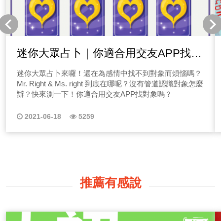
迷你大眾占卜｜你適合用交友APP找對
象嗎？
迷你大眾占卜來囉！還在為感情中找不到對象而煩惱嗎？
Mr. Right & Ms. right 到底在哪呢？沒有管道認識對象怎麼
辦？快來測一下！你適合用交友APP找對象嗎？
2021-06-18
5259
推薦有感說