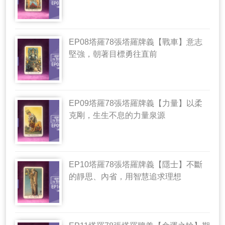
EP08塔羅78張塔羅牌義【戰車】意志
堅強，朝著目標勇往直前
EP09塔羅78張塔羅牌義【力量】以柔
克剛，生生不息的力量泉源
EP10塔羅78張塔羅牌義【隱士】不斷
的靜思、內省，用智慧追求理想