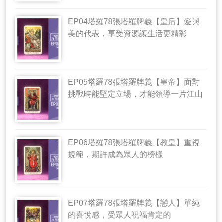
EP04塔羅78張塔羅牌義【皇后】愛與
美的代表，享受資源讓生活更精彩
EP05塔羅78張塔羅牌義【皇帝】面對
挑戰時能堅定立場，才能領導一片江山
EP06塔羅78張塔羅牌義【教皇】重視
規範，期許成為眾人的榜樣
EP07塔羅78張塔羅牌義【戀人】單純
的喜悅感，受眾人祝福肯定的