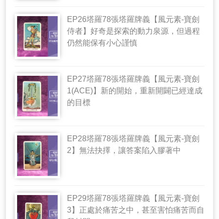
EP26塔羅78張塔羅牌義【風元素-寶劍
侍者】好奇是探索的動力泉源，但過程
仍然能保有小心謹慎
EP27塔羅78張塔羅牌義【風元素-寶劍
1(ACE)】新的開始，重新開闢已經達成
的目標
EP28塔羅78張塔羅牌義【風元素-寶劍
2】無法抉擇，讓答案陷入膠著中
EP29塔羅78張塔羅牌義【風元素-寶劍
3】正處於痛苦之中，甚至害怕痛苦而自