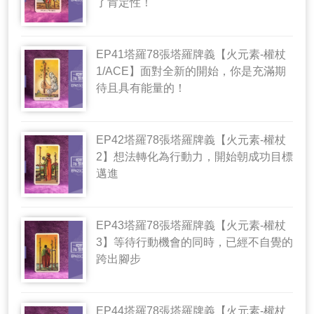
了肯定性！
EP41塔羅78張塔羅牌義【火元素-權杖
1/ACE】面對全新的開始，你是充滿期
待且具有能量的！
EP42塔羅78張塔羅牌義【火元素-權杖
2】想法轉化為行動力，開始朝成功目標
邁進
EP43塔羅78張塔羅牌義【火元素-權杖
3】等待行動機會的同時，已經不自覺的
跨出腳步
EP44塔羅78張塔羅牌義【火元素-權杖