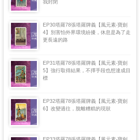
我封閉
EP30塔羅78張塔羅牌義【風元素-寶劍
4】別害怕外界環境紛擾，休息是為了走
更長遠的路
EP31塔羅78張塔羅牌義【風元素-寶劍
5】強行取得結果，不擇手段也想達成目
標
EP32塔羅78張塔羅牌義【風元素-寶劍
6】改變過往，脫離糟糕的現狀
EP33塔羅78張塔羅牌義【風元素-寶劍