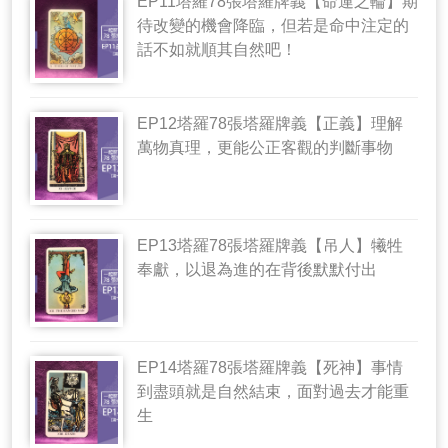
EP11塔羅78張塔羅牌義【命運之輪】期
待改變的機會降臨，但若是命中注定的
話不如就順其自然吧！
EP12塔羅78張塔羅牌義【正義】理解
萬物真理，更能公正客觀的判斷事物
EP13塔羅78張塔羅牌義【吊人】犧牲
奉獻，以退為進的在背後默默付出
EP14塔羅78張塔羅牌義【死神】事情
到盡頭就是自然結束，面對過去才能重
生