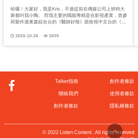
哈囉！大家好，我是Kris，不過從前在傳媒公司上班時大
家都叫我小陶。 而我主要的職能專精是在影視產業，曾參
與製作過東森綜合台的《醫師好辣》跟衛視中文台的《冠
軍任務》。 對於為什麼想走這一行呢？小時候曾寫過一本
劇本，是小紅帽的續集，當時寫完就逼迫同學演，但沒有
2020-10-26
3039
人理我，直到我上高中發現有一部電影跟我寫的劇本內容
相似，當時就覺得原來我是該被認可的！我有這天賦才
華，所以開始想走上電影、電視這一途，因此，大學從生
物科技畢業後，跳躍轉戰到影視產業。 而對於想踏入這
行的朋友們，建議以熱情為基底，從基層實打實的訓練自
己是必然的，也提醒，這是一份長時間的工作，別被時間
綁架而麻木了，莫忘初衷，盡可能多聽多看多學，最重要
Talker指南
創作者條款
的是多交朋友。 那想自己出來接案的朋友們，我想送一句
話給你們「心中有舞台，處處是舞台」，我是野生導演
聯絡我們
使用者條款
Kris，未來會不斷在有感說分享我的創作路程，另外，若
你有影音創作需求或想跟我聊一聊可以聯繫有感說唷！
創作者條款
隱私權條款
★我在有感說的其它文章： 有感專訪│野生導演小陶：
href="https://reurl.cc/qdYzdp
© 2022 Listen Content . All rights reserved