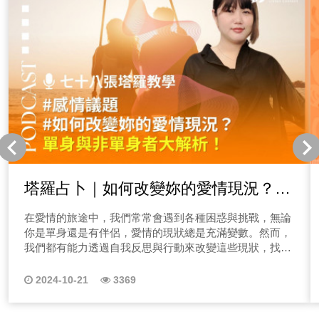
塔羅占卜｜如何改變妳的愛情現況？單
身與非單身者大解析！
在愛情的旅途中，我們常常會遇到各種困惑與挑戰，無論
你是單身還是有伴侶，愛情的現狀總是充滿變數。然而，
我們都有能力透過自我反思與行動來改變這些現狀，找到
愛情中的新方向。因此，今天的占卜將為你提供一些指引
與啟發，幫助你更清晰地看見自己的感情道路，讓我們一
2024-10-21
3369
起探索如何讓愛情有更美好的轉變！