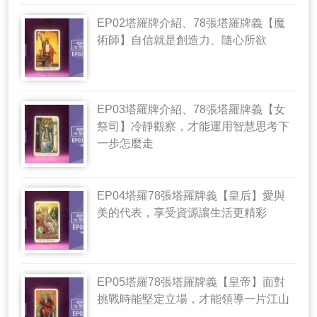
EP02塔羅牌介紹、78張塔羅牌義【魔
術師】自信就是創造力、隨心所欲
EP03塔羅牌介紹、78張塔羅牌義【女
祭司】冷靜觀察，才能運用智慧思考下
一步怎麼走
EP04塔羅78張塔羅牌義【皇后】愛與
美的代表，享受資源讓生活更精彩
EP05塔羅78張塔羅牌義【皇帝】面對
挑戰時能堅定立場，才能領導一片江山