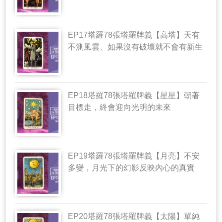
EP17塔羅78張塔羅牌義【高塔】天有
不測風雲、如果沒有破壞就不會有新生
EP18塔羅78張塔羅牌義【星星】朝著
目標走，終會迎向光明的未來
EP19塔羅78張塔羅牌義【月亮】不安
多變，月光下的幻影反映內心的真實
EP20塔羅78張塔羅牌義【太陽】單純