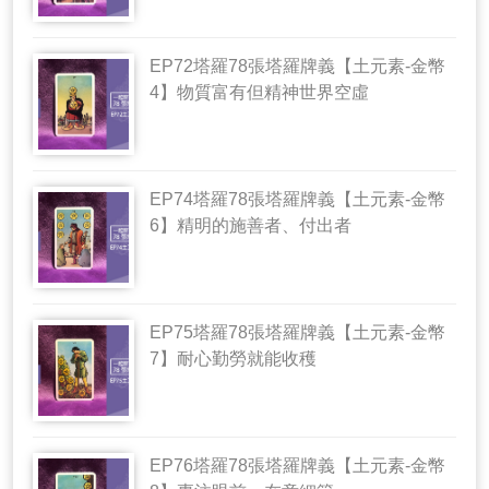
EP72塔羅78張塔羅牌義【土元素-金幣
4】物質富有但精神世界空虛
EP74塔羅78張塔羅牌義【土元素-金幣
6】精明的施善者、付出者
EP75塔羅78張塔羅牌義【土元素-金幣
7】耐心勤勞就能收穫
EP76塔羅78張塔羅牌義【土元素-金幣