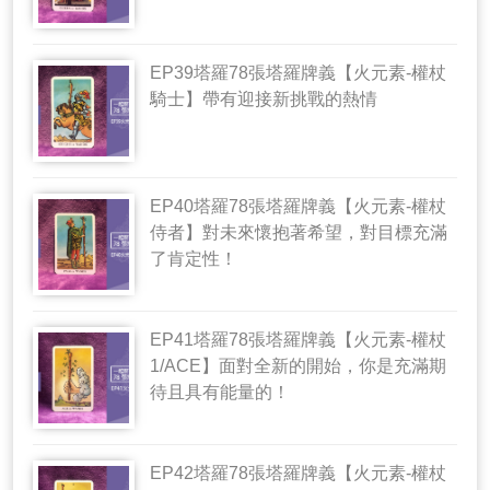
EP39塔羅78張塔羅牌義【火元素-權杖
騎士】帶有迎接新挑戰的熱情
EP40塔羅78張塔羅牌義【火元素-權杖
侍者】對未來懷抱著希望，對目標充滿
了肯定性！
EP41塔羅78張塔羅牌義【火元素-權杖
1/ACE】面對全新的開始，你是充滿期
待且具有能量的！
EP42塔羅78張塔羅牌義【火元素-權杖