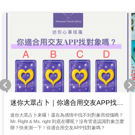
迷你大眾占卜｜你適合用交友APP找對
象嗎？
迷你大眾占卜來囉！還在為感情中找不到對象而煩惱嗎？
Mr. Right & Ms. right 到底在哪呢？沒有管道認識對象怎麼
辦？快來測一下！你適合用交友APP找對象嗎？