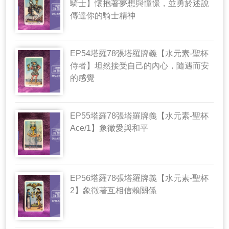
騎士】懷抱著夢想與憧憬，並勇於述說
傳達你的騎士精神
EP54塔羅78張塔羅牌義【水元素-聖杯
侍者】坦然接受自己的內心，隨遇而安
的感覺
EP55塔羅78張塔羅牌義【水元素-聖杯
Ace/1】象徵愛與和平
EP56塔羅78張塔羅牌義【水元素-聖杯
2】象徵著互相信賴關係