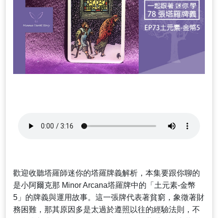
歡迎收聽塔羅師迷你的塔羅牌義解析，本集要跟你聊的
是小阿爾克那 Minor Arcana塔羅牌中的「土元素-金幣
5」的牌義與運用故事。這一張牌代表著貧窮，象徵著財
務困難，那其原因多是太過於遵照以往的經驗法則，不