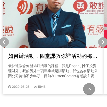
名望高不高？ 為什麼要瞭解業界聲量呢？因為聲量代表
著信譽！茶葉的好壞差異很大，不一定貴的茶葉就一定好
喝，買到不好喝的茶葉就算了，更害怕的買到壞掉的茶
葉，另外也不是買到茶葉就一定能泡出一杯好茶湯，你需
要去瞭解如何沖泡道品飲的步驟都有差，因此要學茶之前
先瞭解老師在業界的聲望很重要！ 而太初有茶一名源自
於龔于堯老師的茶書，此書對於台灣茶藝的推廣上不遺餘
力，從茶葉的種類、生產、香味、泡茶器具、藝術都有系
統性的整理歸納，期待將深厚的台灣茶葉底蘊流傳下去，
因此，愛茶人 雅文 與 龔老師 更於 2020年開始以1516工
作室推廣茶藝文化，2021年以「太初有茶」之名正式成立
如何辦活動，四堂課教你辦活動的那些
茶文化品牌。 我是雅文，一名腳尖跨入茶界的小白，業
大小事
餘喝茶快十載，越喝越不懂，身體越喝越不適宜。由倪文
最快速教會你辦場好活動的課程，我是Roger，除了投資
卿老師引入們，接續認識專業的龔于堯老師，感謝這些資
理財外，我的另外一項專業就是辦活動，我也曾在活動公
深老師，帶我認識茶，喝茶，品茶，進而萌生學茶的想法
關公司待過不少年頭，目前在ListenContent有感說主要負
並實行之至今，在茶的世界收獲了非常多的幸福感。
責節目製作&活動舉辦，如知識講座、Talker年會、公益活
三、品茶教學須知3｜能否由淺入深的持續理解茶業 愛茶
動等等。 說到辦活動相信不少人都有經驗，那辦活動這
2020-03-25
5943
人雅文認為若能懂喝茶，更能懂你人生的品味，甚至懂得
件事情對你來說是種麻煩事嗎？不管是公司尾牙、客戶公
如何選擇適合自己身體的茶。我自己非常感謝我的茶葉引
關活動，還是小小的聚餐、生日party，相信大家多少都有
路人龔老師。我們認為茶葉是很棒的養生養性文化，因此
舉辦經驗，那該怎麼快速把一場活動辦得精采呢？ 我是
我們也願意把這些心得，一路的跌跌撞撞，透過節目分享
活動人Roger，曾經在活動公司待過，在職涯過中大小活