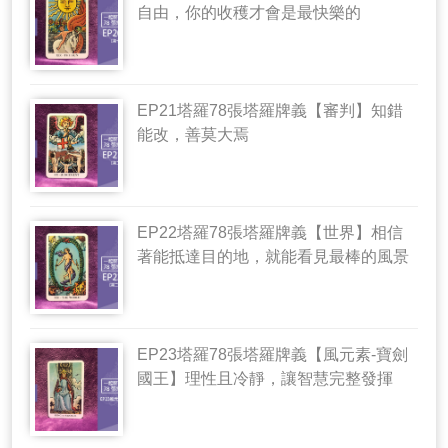
自由，你的收穫才會是最快樂的
EP21塔羅78張塔羅牌義【審判】知錯
能改，善莫大焉
EP22塔羅78張塔羅牌義【世界】相信
著能抵達目的地，就能看見最棒的風景
EP23塔羅78張塔羅牌義【風元素-寶劍
國王】理性且冷靜，讓智慧完整發揮