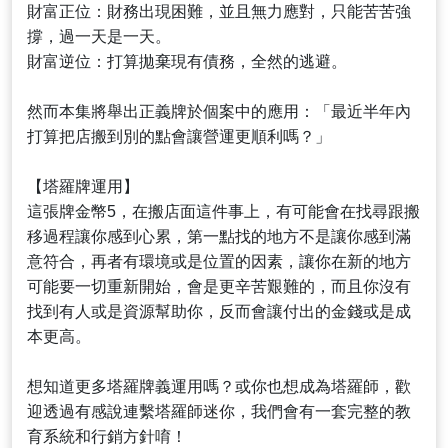
財富正位：財務出現困難，並且無力應對，只能苦苦強
撐，過一天是一天。
財富逆位：打算拋棄現有債務，全然的逃避。
然而本集將舉出正義牌於個案中的應用：「最近半年內
打算把店搬到別的點會讓營運更順利嗎？」
【塔羅牌運用】
這張牌金幣5，在搬店面這件事上，有可能會在找尋跟搬
移過程讓你感到心累，第一點找的地方不是讓你感到滿
意符合，再者有環境或是位置的因素，讓你在新的地方
可能要一切重新開始，會是更辛苦艱難的，而且你沒有
找到有人或是資源幫助你，反而會讓付出的金錢或是成
本更高。
想知道更多塔羅牌義運用嗎？或你也想成為塔羅師，歡
迎透過有感說連繫塔羅師迷你，我們會有一套完整的教
育系統和行銷方針唷！