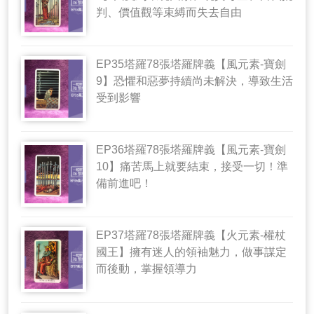
判、價值觀等束縛而失去自由
EP35塔羅78張塔羅牌義【風元素-寶劍
9】恐懼和惡夢持續尚未解決，導致生活
受到影響
EP36塔羅78張塔羅牌義【風元素-寶劍
10】痛苦馬上就要結束，接受一切！準
備前進吧！
EP37塔羅78張塔羅牌義【火元素-權杖
國王】擁有迷人的領袖魅力，做事謀定
而後動，掌握領導力