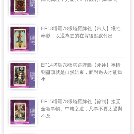
EP13塔羅78張塔羅牌義【吊人】犧牲
奉獻，以退為進的在背後默默付出
EP14塔羅78張塔羅牌義【死神】事情
到盡頭就是自然結束，面對過去才能重
生
EP15塔羅78張塔羅牌義【節制】接受
全新事物、中庸之道，凡事不要太過與
不及