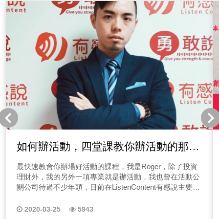
茶葉文化是從什麼時候開始盛行的呢？懂茶品、懂文化、
懂歷史絕對是你入門品茶的第一課唷！所以請一定要完整
收聽我們的節目~ 二、品茶教學須知2｜老師在業界的
名望高不高？ 為什麼要瞭解業界聲量呢？因為聲量代表
著信譽！茶葉的好壞差異很大，不一定貴的茶葉就一定好
喝，買到不好喝的茶葉就算了，更害怕的買到壞掉的茶
葉，另外也不是買到茶葉就一定能泡出一杯好茶湯，你需
要去瞭解如何沖泡道品飲的步驟都有差，因此要學茶之前
先瞭解老師在業界的聲望很重要！ 而太初有茶一名源自
於龔于堯老師的茶書，此書對於台灣茶藝的推廣上不遺餘
力，從茶葉的種類、生產、香味、泡茶器具、藝術都有系
統性的整理歸納，期待將深厚的台灣茶葉底蘊流傳下去，
因此，愛茶人 雅文 與 龔老師 更於 2020年開始以1516工
作室推廣茶藝文化，2021年以「太初有茶」之名正式成立
如何辦活動，四堂課教你辦活動的那些
茶文化品牌。 我是雅文，一名腳尖跨入茶界的小白，業
大小事
餘喝茶快十載，越喝越不懂，身體越喝越不適宜。由倪文
最快速教會你辦場好活動的課程，我是Roger，除了投資
卿老師引入們，接續認識專業的龔于堯老師，感謝這些資
理財外，我的另外一項專業就是辦活動，我也曾在活動公
深老師，帶我認識茶，喝茶，品茶，進而萌生學茶的想法
關公司待過不少年頭，目前在ListenContent有感說主要負
並實行之至今，在茶的世界收獲了非常多的幸福感。
責節目製作&活動舉辦，如知識講座、Talker年會、公益活
三、品茶教學須知3｜能否由淺入深的持續理解茶業 愛茶
動等等。 說到辦活動相信不少人都有經驗，那辦活動這
2020-03-25
5943
人雅文認為若能懂喝茶，更能懂你人生的品味，甚至懂得
件事情對你來說是種麻煩事嗎？不管是公司尾牙、客戶公