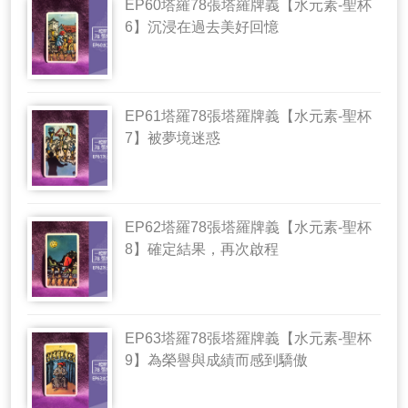
EP60塔羅78張塔羅牌義【水元素-聖杯
6】沉浸在過去美好回憶
EP61塔羅78張塔羅牌義【水元素-聖杯
7】被夢境迷惑
EP62塔羅78張塔羅牌義【水元素-聖杯
8】確定結果，再次啟程
EP63塔羅78張塔羅牌義【水元素-聖杯
9】為榮譽與成績而感到驕傲