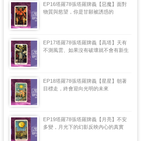
EP16塔羅78張塔羅牌義【惡魔】面對
物質與慾望，你是甘願被誘惑的
EP17塔羅78張塔羅牌義【高塔】天有
不測風雲、如果沒有破壞就不會有新生
EP18塔羅78張塔羅牌義【星星】朝著
目標走，終會迎向光明的未來
EP19塔羅78張塔羅牌義【月亮】不安
多變，月光下的幻影反映內心的真實