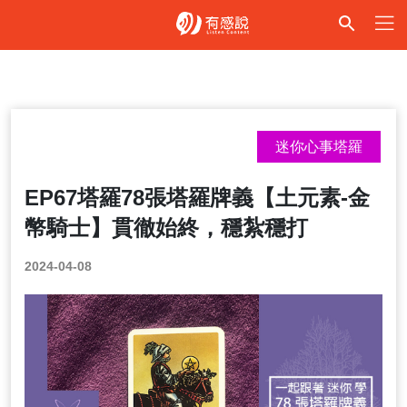
迷你心事塔羅
EP67塔羅78張塔羅牌義【土元素-金
幣騎士】貫徹始終，穩紮穩打
2024-04-08