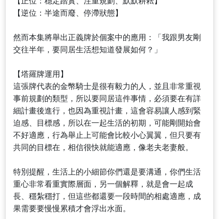
【正位：穩定踏實、注重規劃、默默耕耘】
【逆位：半途而廢、停滯狀態】
然而本集將舉出正義牌於個案中的應用：「我跟男友剛
交往半年，要同居生活想知道發展如何？」
【塔羅牌運用】
這張牌代表的金幣騎士是很有毅力的人，並且非常重視
事前規劃的類型，所以要同居這件事情，必須要在有詳
細計畫後進行，也因為重視計畫，這會容易讓人感到緊
迫感、目標感，所以在一起生活的初期，可能剛開始會
不好適應，行為舉止上可能會比較小心翼翼，但只要有
共同的目標在，相信很快就能適應，像老夫老妻般。
特別提醒，生活上的小細節你們還是要溝通，你們生活
重心非常看重實際層面，另一個解釋，就是會一起成
長、穩紮穩打，但這些都還要一段時間的相處適應，成
果需要要慢慢累積才會浮出水面。