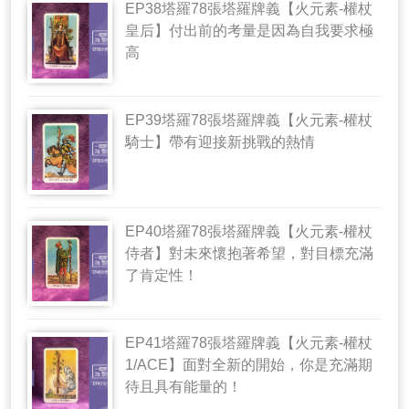
EP38塔羅78張塔羅牌義【火元素-權杖
皇后】付出前的考量是因為自我要求極
高
EP39塔羅78張塔羅牌義【火元素-權杖
騎士】帶有迎接新挑戰的熱情
EP40塔羅78張塔羅牌義【火元素-權杖
侍者】對未來懷抱著希望，對目標充滿
了肯定性！
EP41塔羅78張塔羅牌義【火元素-權杖
1/ACE】面對全新的開始，你是充滿期
待且具有能量的！