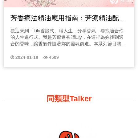
芳香療法精油應用指南：芳療精油配方
介紹與使用建議
歡迎來到「Lily香談式」聊人生，分享香氣，尋找適合你
的人生進行式。我是芳療選香師Lily，在這裡為妳找到適
合的香味，讓香氣伴隨著妳的靈魂前進。本系列節目將分
享各種故事，並根據主角的需求，用我的選香經驗為妳調
香，如果其中的故事讓妳有感，歡迎聯絡芳療選香師
2024-01-18
4509
Lily，讓我為妳選香！ ◆芳香療法精油使用方式？ 節目的
第一集我們要分享的故事，相信如果你是父母的話，聽了
都會很有感！在前幾個月是考試的季節，有很多父母的孩
子面臨大考時都會有情緒上的壓力，感到緊張，有些甚至
出現睡眠不好的狀況。許多父母問我有沒有芳香療法精油
可以協助改善這樣的情況。 (一)如何選擇擴香方式？ 我們
同類型Talker
會提到幾個擴香精油的方法給大家參考。 1.水氧機或擴香
儀 首先可以使用水氧機或擴香儀，這樣就可以直接吸入精
油的芳香分子。另外，如果你沒有這些器材，也可以調和
植物油塗抹在身上。 2.泡澡與蒸氣擴香 另外一個選擇是泡
澡，當我們泡澡的時候，除了皮膚能吸收精油，我們也可
以通過蒸氣吸入精油。 ◆芳香療法精油舒緩「焦慮情