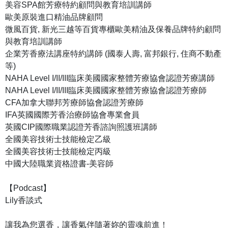
美容SPA館芳療特約顧問與教育培訓講師
歐美原裝進口精油品牌顧問
微風百貨, 新光三越等百貨專櫃歐美精油及保養品牌特約顧問
與教育培訓講師
企業芳香療法講座特約講師 (國泰人壽, 富邦銀行, 住商不動產
等)
NAHA Level I/II/III臨床美國國家整體芳療協會認證芳療講師
NAHA Level I/II/III臨床美國國家整體芳療協會認證芳療師
CFA加拿大聯邦芳療師協會認證芳療師
IFA英國國際芳香治療師協會專業會員
英國CIP國際職業認證芳香諮詢照護班講師
全國美容技術士技能檢定乙級
全國美容技術士技能檢定丙級
中國大陸職業資格證書-美容師
【Podcast】
Lily香談式
讓我為您選香，讓香氣伴隨著妳的靈魂前進！