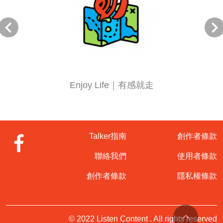
緒」配方有哪些？ 針對這樣的狀況，我會針對能協助平撫
情緒焦慮，讓情緒更鎮定的幾套芳香療法，可以分為白天
和睡前去使用。 (一)白天使用芳樟精油 建議在白天的時候
可以擴香芳樟精油，因為科學實證顯示芳樟精油對情緒鎮
定有幫助。 (二)讀書或工作時使用檸檬與迷迭香精油 在孩
子們讀書時，可以擴香迷迭香精油加檸檬精油，這個配方
可以協助提升專注力和知識吸收力。 (三)睡前可以使用甜
橙精油加入真正薰衣草精油 在睡眠方面，建議在孩子上床
Enjoy Life｜有感就走
後，或是準備上床前可以使用甜橙精油加真正薰衣草精
油，可以輔助孩子們的睡眠品質。我提供這些配方給我的
個案，他們實際使用之後的反饋都是很好的。孩子們在讀
書時專注力提高了，情緒也更鎮定安定。在睡眠方面，睡
眠品質也相對更好了。 芳療選香師Lily再次強調使用精油
Talker指南
創作者條款
時要注意安全性，每個配方並不是適用於所有個案。若有
原生疾病或正在服用藥物，要先諮詢醫生意見，芳香療法
聯絡我們
使用者條款
是輔助性的協助，絕對不能完全取代正統醫學，想知道更
多精油運用案例嗎？歡迎妳持續鎖定我的節目唷！ ◆夏
創作者條款
隱私權條款
季戶外必知的防蚊精油配方 這一集節目我們來分享“夏天
芳療精油配方”夏季是享受戶外活動的好時光，但也伴隨著
一些令人苦惱的小問題，例如蚊蟲叮咬發癢，或因為太陽
太大溫度太高，引起泛紅等問題，那該怎麼辦呢？請點選
© 2022 Listen Content . All rights reserved