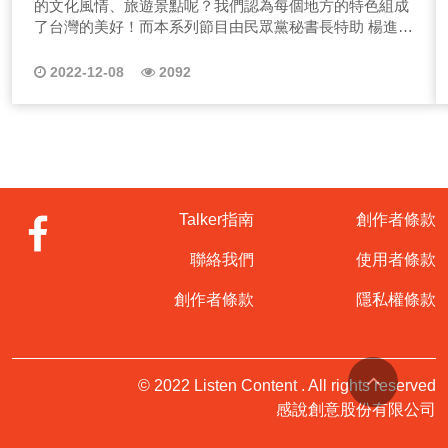
的文化風情、旅遊景點呢？我們認為每個地方的特色組成
了台灣的美好！而本系列節目由民眾黨秘書長特助 楊進勝
先生 來分享台灣各地的風土民情，而進勝本身也是有地方
媒體工作經驗，後來加入民眾黨服務，希望為更多人民爭
2022-12-08
2092
取發聲的機會，因此開設了本系列節目來跟聽眾朋友們分
享，台灣各地的大小事，如風土民情、旅遊景點、在地環
境、政治議題等。 那在節目的第一集，進勝會和大家聊
一聊「2022冬戀蘭陽溫泉季」近期已入冬季了，天氣漸漸
轉冷，這時候相信不少朋友們都會想要來個溫暖的泡湯之
旅，那一定不能錯過台北的後花園宜蘭囉！2022年12月2
日至12月11日宜蘭舉辦「2022冬戀蘭陽溫泉季」，在宜蘭
Talker指南
創作者條款
礁溪湯圍溝溫泉公園周邊與溫泉路、健康路口熱鬧登場。
還有「踩街嘉年華」華麗繽紛裝扮，邊走邊舞就像來到巴
聯絡我們
使用者條款
西街一樣，不同的是，這裡是溫泉區街頭因此吸引眾多觀
光人潮。 那主持人楊進勝認為，對於宜蘭在地所舉辦的
創作者條款
隱私權條款
2022冬戀蘭陽溫泉季活動，是有一些可惜的，首先是宣傳
力道略顯不足，且宜蘭的溫泉文化流傳已久，若單用煙火
式快進快出的活動類型來推廣，在城市行銷上力道會有所
欠缺，如何常態性的帶動地方產業復甦，讓在地人民感受
© 2022 Listen Content . All rights reserved
到對未來是有展望的，也能吸引不少年輕人返鄉工作，讓
感說創意股份有限公司
宜蘭更有活力！ 本集就讓民眾黨秘書長特助，也是宜蘭
在地媒體人的 楊進勝 & ListenContent有感說 創辦人