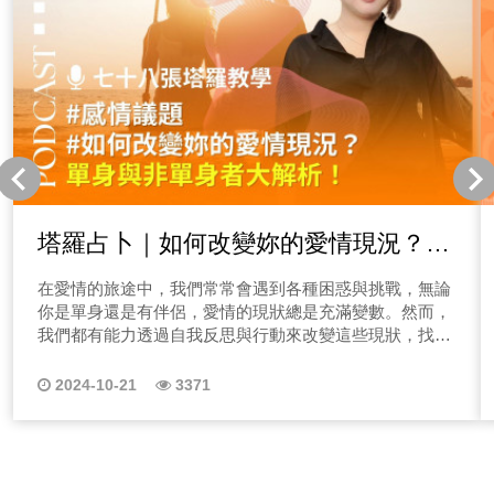
塔羅占卜｜如何改變妳的愛情現況？單
身與非單身者大解析！
在愛情的旅途中，我們常常會遇到各種困惑與挑戰，無論
你是單身還是有伴侶，愛情的現狀總是充滿變數。然而，
我們都有能力透過自我反思與行動來改變這些現狀，找到
愛情中的新方向。因此，今天的占卜將為你提供一些指引
與啟發，幫助你更清晰地看見自己的感情道路，讓我們一
2024-10-21
3371
起探索如何讓愛情有更美好的轉變！