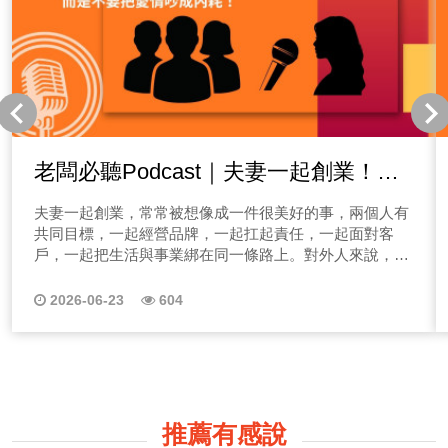
老闆必聽Podcast｜夫妻一起創業！最
難的不是一起賺錢，而是不要把愛情吵
夫妻一起創業，常常被想像成一件很美好的事，兩個人有
成內耗！
共同目標，一起經營品牌，一起扛起責任，一起面對客
戶，一起把生活與事業綁在同一條路上。對外人來說，這
很像一種浪漫的革命情感：白天是事業夥伴，晚上是人生
伴侶，成功時一起慶祝，辛苦時一起承擔。
2026-06-23
604
推薦有感說