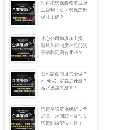
別再把勞保義務當成員
工福利！公司勞保怎麼
保才正確？
小心公司加班加出病！
關於加班制度常見勞資
爭議和罰則有哪些？
公司請假制度怎麼做？
不同假別定義是什麼？
薪水應該怎麼算！
勞資爭議案例解析，帶
老闆一次回顧企業常見
勞資糾紛解決方針！