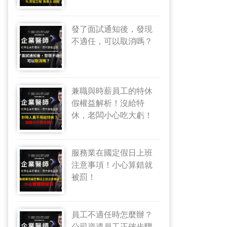
發了面試通知後，發現
不適任，可以取消嗎？
兼職與時薪員工的特休
假權益解析！沒給特
休，老闆小心吃大虧！
服務業在國定假日上班
注意事項！小心算錯就
被罰！
員工不適任時怎麼辦？
公司資遣員工正確步驟