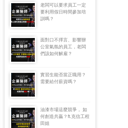
老闆可以要求員工一定
要利用假日時間參加培
訓嗎？
面對口不擇言、影響辦
公室氣氛的員工，老闆
們該如何解雇？
實習生能否當正職用？
需要給付薪資嗎？
油漆市場這麼競爭， 如
何創造共贏？ft.克信工程
田姐