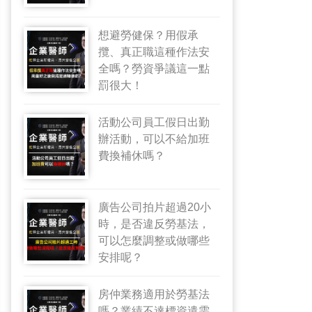
想避勞健保？用假承
攬、真正職這種作法安
全嗎？勞資爭議這一點
罰很大！
活動公司員工假日出勤
辦活動，可以不給加班
費換補休嗎？
廣告公司拍片超過20小
時，是否違反勞基法，
可以怎麼調整或做哪些
安排呢？
房仲業務適用於勞基法
嗎？業績不達標資遣需