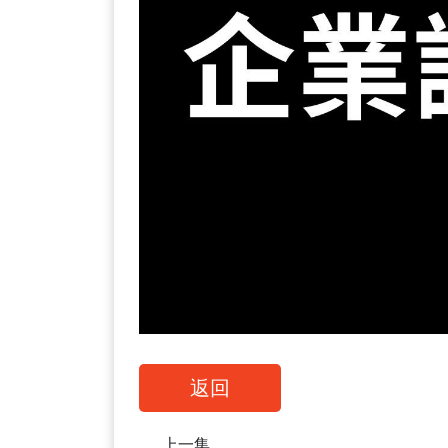
返回
上一集