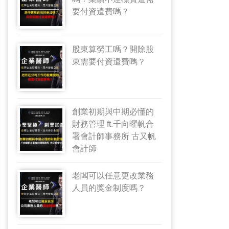
要付資遣費嗎？
股東算勞工嗎？開除股
東需要付資遣費嗎？
創業初期與中期必懂的
財務管理 ft.千向曜帆合
署會計師事務所 古又帆
會計師
老闆可以任意更改業務
人員的獎金制度嗎？