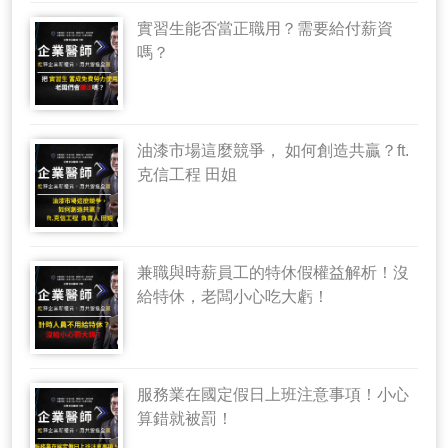
實習生能否當正職用？需要給付薪資
嗎？
油漆市場這麼競爭， 如何創造共贏？ft.
克信工程 田姐
兼職與時薪員工的特休假權益解析！沒
給特休，老闆小心吃大虧！
服務業在國定假日上班注意事項！小心
算錯就被罰！