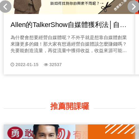
Allen的TalkerShow自媒體獲利法│自媒
體如何做品牌定位
為什麼會想要經營自媒體呢？不外乎就是想靠自媒體創業
來賺更多的錢！那大家有想過經營自媒體該怎麼賺錢嗎？
先要能創造流量，再從流量中獲得收益，收益來源可能是
廣告業配、產品服務銷售等。 但有這麼容易，為什麼你
還沒賺到錢？不少人開了節目、寫了部落格，有了一點流
2022-01-15
32537
量，但卻不知道該如何進行下去，慢慢地只能把自媒體平
台晾在一邊，只能當作自己曾經試過，但不是這行的料...
不想經營自媒體虎頭蛇尾嗎？歡迎你收聽本系列節目唷！
Allen的個人品牌TalkerShow 【帶你一有感，就放膽秀】
｜本節目適合聽眾｜ 1.準備經營自媒體者 2.初學經營自媒
體者 3.廣告/媒體代理商 4.個人IP經紀公司 想經營自媒體
推薦開課囉
嗎？或是你正在經營自媒體卻沒有頭緒，歡迎來到Allen教
你的自媒體獲利法，你是新創事業者，不知該如何做行銷
嗎？或你本身想透過經營自媒體創造營收嗎？個人品牌時
代來臨，人人都在做！那你的品牌還有機會嗎？本系列節
目會教你一堆脫穎而出的方法，想了解怎麼做嗎？歡迎收