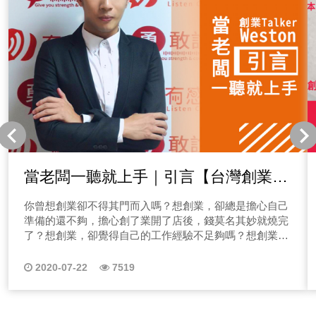
聽Allen的Talker秀！ 「點圖片收聽其他系列」
新創事業家、接案者不知該如何做行銷嗎？太多人在問
Allen我想開一個IG、FB帳號來做行銷，第一步我該怎麼
做？ 又或者也有人問過Allen，我想成為網紅，你覺得我
適合做什麼樣類型的網紅？也有企業家說，本身想成為網
紅創造粉絲，在把粉絲導入企業品牌，達成透過經營自媒
體來創造營收！ 那我們都說個人品牌時代來臨，人人都
在做，也該做個人品牌，但搞不清楚什麼是品牌，不要妄
想在資訊爆炸的狀況下你能有機會脫穎而出，若搞不清楚
品牌定位，你會不會擔心你的品牌還有機會嗎？ 你的問
題，我們都聽到囉！因此Allen和有感說團隊，決定開一系
列節目來跟大家聊自媒體行銷該怎麼做！本系列節目會教
當老闆一聽就上手｜引言【台灣創業困
你一堆脫穎而出的方法，想了解怎麼做嗎？歡迎收聽Allen
境】
的Talker秀！ Allen的TalkerShow│EP01自媒體如何做品
你曾想創業卻不得其門而入嗎？想創業，卻總是擔心自己
牌定位 本集節目會直擊多數人無法開始經營個人品牌的
準備的還不夠，擔心創了業開了店後，錢莫名其妙就燒完
理由，如何找出差異化！教你怎麼依照你的目標去定位你
了？想創業，卻覺得自己的工作經驗不足夠嗎？想創業想
的品牌，有興趣的聽眾朋友們聽起來！收聽前小知識，什
開店卻不知道怎麼找客源嗎？歡迎購買開店創業顧問
麼是品牌定位呢？我們可以先思考為什麼需要品牌定位，
Weston的課程當老闆一聽就上手！ 大家好我是
2020-07-22
7519
簡單來說就是讓消費者輕鬆認出、聯想到你的產品與服
Weston，歡迎收聽有感說創業課程【當老闆一聽就上手】
務，為什麼要購買你的品牌而不是它牌！想知道怎麼做
這一系列課程其實是因應朋友們要求而開的，不少想創業
嗎？跟著三大工具法！ 一、產品服務是什麼？在產業中
的朋友們多半不得其門而入，那在引言中我會講簡單分享