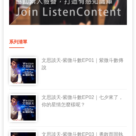
系列清單
文思談天-紫微斗數EP01｜紫微斗數傳
說
文思談天-紫微斗數EP02｜七夕來了，
你的星情怎麼樣呢？
文思談天-紫微斗數EP03｜勇敢而固執