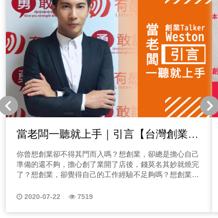
目會教你一堆脫穎而出的方法，想了解怎麼做嗎？歡迎收
聽Allen的Talker秀！ 「點圖片收聽其他系列」
新創事業家、接案者不知該如何做行銷嗎？太多人在問
Allen我想開一個IG、FB帳號來做行銷，第一步我該怎麼
做？ 又或者也有人問過Allen，我想成為網紅，你覺得我
適合做什麼樣類型的網紅？也有企業家說，本身想成為網
紅創造粉絲，在把粉絲導入企業品牌，達成透過經營自媒
體來創造營收！ 那我們都說個人品牌時代來臨，人人都
在做，也該做個人品牌，但搞不清楚什麼是品牌，不要妄
想在資訊爆炸的狀況下你能有機會脫穎而出，若搞不清楚
品牌定位，你會不會擔心你的品牌還有機會嗎？ 你的問
題，我們都聽到囉！因此Allen和有感說團隊，決定開一系
列節目來跟大家聊自媒體行銷該怎麼做！本系列節目會教
當老闆一聽就上手｜引言【台灣創業困
你一堆脫穎而出的方法，想了解怎麼做嗎？歡迎收聽Allen
境】
的Talker秀！ Allen的TalkerShow│EP01自媒體如何做品
你曾想創業卻不得其門而入嗎？想創業，卻總是擔心自己
牌定位 本集節目會直擊多數人無法開始經營個人品牌的
準備的還不夠，擔心創了業開了店後，錢莫名其妙就燒完
理由，如何找出差異化！教你怎麼依照你的目標去定位你
了？想創業，卻覺得自己的工作經驗不足夠嗎？想創業想
的品牌，有興趣的聽眾朋友們聽起來！收聽前小知識，什
開店卻不知道怎麼找客源嗎？歡迎購買開店創業顧問
麼是品牌定位呢？我們可以先思考為什麼需要品牌定位，
Weston的課程當老闆一聽就上手！ 大家好我是
2020-07-22
7519
簡單來說就是讓消費者輕鬆認出、聯想到你的產品與服
Weston，歡迎收聽有感說創業課程【當老闆一聽就上手】
務，為什麼要購買你的品牌而不是它牌！想知道怎麼做
這一系列課程其實是因應朋友們要求而開的，不少想創業