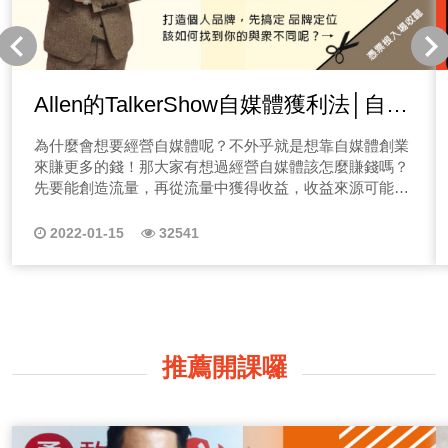
Allen的TalkerShow自媒體獲利法│自媒
體如何做品牌定位
為什麼會想要經營自媒體呢？不外乎就是想靠自媒體創業
來賺更多的錢！那大家有想過經營自媒體該怎麼賺錢嗎？
先要能創造流量，再從流量中獲得收益，收益來源可能是
廣告業配、產品服務銷售等。 但有這麼容易，為什麼你
還沒賺到錢？不少人開了節目、寫了部落格，有了一點流
2022-01-15
32541
量，但卻不知道該如何進行下去，慢慢地只能把自媒體平
台晾在一邊，只能當作自己曾經試過，但不是這行的料...
不想經營自媒體虎頭蛇尾嗎？歡迎你收聽本系列節目唷！
Allen的個人品牌TalkerShow 【帶你一有感，就放膽秀】
｜本節目適合聽眾｜ 1.準備經營自媒體者 2.初學經營自媒
體者 3.廣告/媒體代理商 4.個人IP經紀公司 想經營自媒體
推薦開課囉
嗎？或是你正在經營自媒體卻沒有頭緒，歡迎來到Allen教
你的自媒體獲利法，你是新創事業者，不知該如何做行銷
嗎？或你本身想透過經營自媒體創造營收嗎？個人品牌時
代來臨，人人都在做！那你的品牌還有機會嗎？本系列節