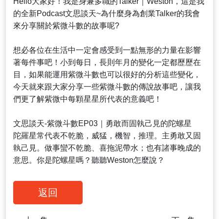
Hello大家好！我是身兼多職的Talker｜Weston，這是我
的全新Podcast文思談天~為什麼身為創業Talker的我會
來分享關於紫微斗數的故事呢?
想必各位在生活中一定會感受到一點無形的力量在影響
著每件事吧！小到每日，長則年月的變化一定都歷歷在
目，如果能運用紫微斗數也可以很好的分析這些變化，
今天就來跟大家分享一些紫微斗數的傳說故事吧，讓我
們更了解紫微中每顆星星所代表的意義吧！
文思談天-紫微斗數EP03｜勇敢而固執己見的陀螺星
陀羅星常代表不乾脆，威猛，機智，推理。主勇敢又固
執己見。做事蠻不乾脆、喜拖泥帶水；也有諸事晚成的
意思。你是陀螺星嗎？聽聽Weston怎麼說？
返回