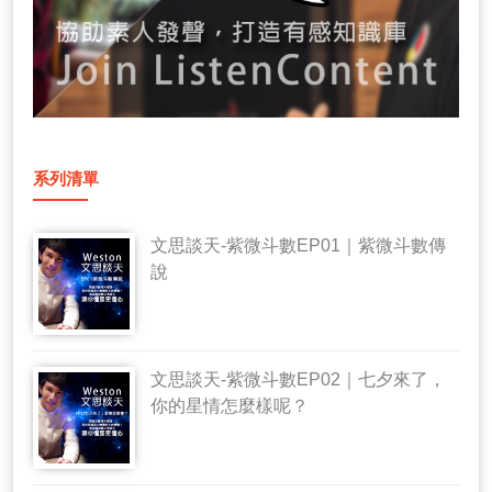
系列清單
文思談天-紫微斗數EP01｜紫微斗數傳
說
文思談天-紫微斗數EP02｜七夕來了，
你的星情怎麼樣呢？