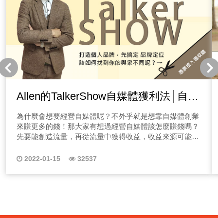
Allen的TalkerShow自媒體獲利法│自媒
體如何做品牌定位
為什麼會想要經營自媒體呢？不外乎就是想靠自媒體創業
來賺更多的錢！那大家有想過經營自媒體該怎麼賺錢嗎？
先要能創造流量，再從流量中獲得收益，收益來源可能是
廣告業配、產品服務銷售等。 但有這麼容易，為什麼你
還沒賺到錢？不少人開了節目、寫了部落格，有了一點流
2022-01-15
32537
量，但卻不知道該如何進行下去，慢慢地只能把自媒體平
台晾在一邊，只能當作自己曾經試過，但不是這行的料...
不想經營自媒體虎頭蛇尾嗎？歡迎你收聽本系列節目唷！
Allen的個人品牌TalkerShow 【帶你一有感，就放膽秀】
｜本節目適合聽眾｜ 1.準備經營自媒體者 2.初學經營自媒