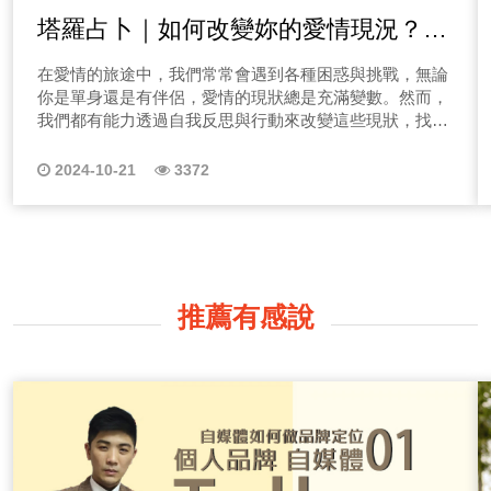
塔羅占卜｜如何改變妳的愛情現況？單
身與非單身者大解析！
在愛情的旅途中，我們常常會遇到各種困惑與挑戰，無論
你是單身還是有伴侶，愛情的現狀總是充滿變數。然而，
我們都有能力透過自我反思與行動來改變這些現狀，找到
愛情中的新方向。因此，今天的占卜將為你提供一些指引
與啟發，幫助你更清晰地看見自己的感情道路，讓我們一
2024-10-21
3372
起探索如何讓愛情有更美好的轉變！
推薦有感說