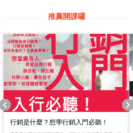
膚，更為解決厚重、油膩問題，我們領先產業使用WOW
物理性三層膜包覆技術，加上完整SGS檢測，我們只使用
約9%二氧化鈦就能達到SPF50係數，一般物理防曬要添
推薦開課囉
加到18-20%才能有這麼好的表現，我敢說逆光隔離精華乳
SPF50是市場中最輕透的物理防曬產品。 因此，身為品牌
創辦人我敢說： 1.孕媽、新手媽安心，更是珊友好產品。
2.高濃度的保養精華，防曬兼保養。 3.顏色自然，不泛白
且擁有高持妝度。 4.不加香精、酒精、化學防腐劑、化學
防曬劑，經人體貼布測試零刺激敏感反應！ 5.經過232人
實際體驗回饋│持妝度、推感獲得85％好評，另外，沒有
大量出汗或擦拭就不用補妝！ 有感好品推薦 Talker有感體
驗「點擊圖片收聽」 我是室內設計師Alice，我的日常動
不動就要跑工地，不是工地容易曬太陽，而是去工地的路
上有時候真的很曬！ 還好透過有感說推薦ReverseUV逆
光，Alice非常討厭容易死白、難推開的防曬品，發現
ReverseUV逆光不會死白，很清透不油膩，在熱呼呼的工
地中不會感到特別不適，甚至還能取代素顏霜呢！想知道
更多推薦內容嗎？點擊上方圖片收聽唷！ 台灣天氣變化
很大，上班族又必須常待辦公室，在冷氣房待久了，就容
易面臨乾燥的狀況，像是迷你常駐點咖啡廳，跑來跑去，
行銷是什麼？想學行銷入門必聽！
而且每間店一待就是好幾個小時，常常都不知道自己已經
脫妝了，還要個案問我是不是很累、今天是不是算了很多