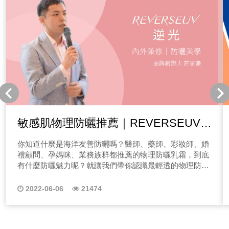
敏感肌物理防曬推薦｜REVERSEUV逆
光「超輕透物理防曬乳霜」
你知道什麼是海洋友善防曬嗎？醫師、藥師、彩妝師、婚
禮顧問、孕媽咪、業務族群都推薦的物理防曬乳霜，到底
有什麼防曬魅力呢？就讓我們帶你認識最輕透的物理防曬
乳霜REVERSEUV逆光，開始收聽系列介紹吧！
REVERSEUV逆光 敏感肌膚、孕期/哺乳期媽媽、醫美族
2022-06-06
21474
群 都能安心使用的彩妝保養品牌 REVERSEUV逆光目前
最主要的品項「逆光隔離精華乳SPF50」是一支兼具防
曬、隔離、潤色、保養的特色產品。 除了專注敏感肌