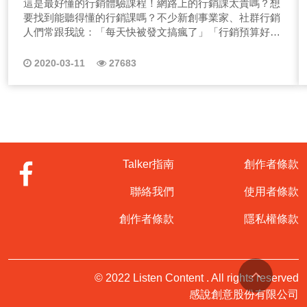
這是最好懂的行銷體驗課程！網路上的行銷課太貴嗎？想
人，常常自己氣色不好都不自知，塔羅師職業的專業程度
要找到能聽得懂的行銷課嗎？不少新創事業家、社群行銷
又非常取決於客戶對塔羅師的信任度，當塔羅師精神不好
人們常跟我說：「每天快被發文搞瘋了」「行銷預算好燒
時，常常也影響了客戶的信任感！ 還好有ReverseUV逆
錢」「為什麼沒有促銷客戶就不買單？」 數位時代經營
光，不死白、不油膩，如同素顏霜般，輕鬆幫迷你找回事
品牌怎麼這麼難，但有沒想過，可能不是被發文搞瘋，而
2020-03-11
27683
業亮彩，拯救了迷你的塔羅專業！想知道更多推薦內容
是「思維」被媒體工具綁架！行銷是門邏輯學，而不是工
嗎？點擊上方圖片收聽唷！
具學。 想知行銷的基礎邏輯怎麼整理嗎？讓有傳統&數
位廣告公司、媒體經營、保健食品經營經驗的Allen來帶大
家學習品牌行銷必聽課程。 好想懂行銷、懂廣告，成為
行銷人啊！那Allen想問你？為什麼想要學行銷？學了以後
打算怎麼應用所學的行銷知識呢？不管什麼課程，學習目
標很重要！那本系列課程適合誰學習呢？ 你是行銷新鮮
Talker指南
創作者條款
人嗎？你是非行銷業出身的創業老闆嗎？還是你想轉職成
為行銷人嗎？歡迎花兩百塊學到Allen多年的經驗結合，這
聯絡我們
使用者條款
一系列的課程是哪些經驗的集合，我從廣告行銷企劃出身
到品牌經營，最後創業。 總共寫了超過五百份大大小小
創作者條款
隱私權條款
不同產業的行銷企劃、品牌經營方針、商業模式計畫等，
這一系列節目等於是我目前的實戰精華心得，只賣你200
元~為什麼？因為，我想要你喜歡有感說這個平台！ 那
能在這一系列課程得到什麼呢？ 我會幫你換一個顆行銷
© 2022 Listen Content . All rights reserved
腦！我們常常想的行銷廣告就是FB、IG、GOOGLE等操
感說創意股份有限公司
作，但想要透過行銷改善品牌問題，你就得先釐清上述這