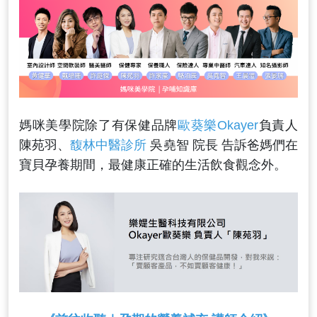
媽咪美學院除了有保健品牌
歐葵樂Okayer
負責人
陳苑羽、
馥林中醫診所
吳堯智 院長 告訴爸媽們在
寶貝孕養期間，最健康正確的生活飲食觀念外。