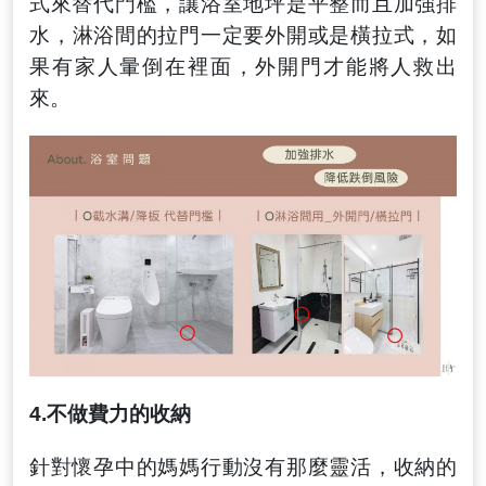
式來替代門檻
，
讓浴室地坪是平整而且加強排
水
，
淋浴間的拉門一定要外開或是橫拉式
，
如
果有家人暈倒在裡面
，外開門
才能將人救出
來
。
4.
不做費力的收納
針對懷孕中的媽媽行動沒有那麼靈活
，
收納的