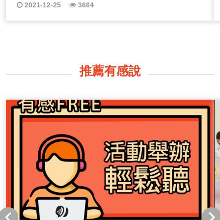
重量與責任時，身心狀態都不同，任何一點閃失都可能造
2021-12-25
3664
成無法挽回的後果。
推薦有感說