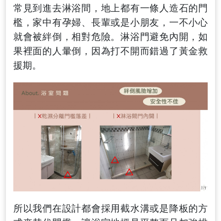
常見到進去淋浴間
，
地上都有一條人造石的門
檻
，家中有孕婦
、
長輩或是小朋友，
一不小心
就會被絆倒
，相對危險。
淋浴門避免內開
，
如
果裡面的人暈倒
，
因為打不開而錯過了黃金救
援期
。
所以我們在設計都會採用截水溝或是降板的方