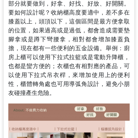
部分就要做到
，
好拿、好找、好放、好開關。
要
如何設計呢？收納櫃高度要適中
，
差不多在
膝蓋以上
，
頭頂以下
，
這個區間是最方便拿取
的位置
，
如果過高或是過低
，
都會造成需要墊
腳拿或是蹲下彎腰拿
，
相對都會增加膝蓋負
擔
，
現在都有一些便利的五金設備
。
舉例：廚
房上櫃可以使用下拉式拉籃或是電動升降櫃
，
也都是蠻方便的；衣櫃也有相對應的產品
，可
以
使用下拉式吊衣桿
，
來增加使用上的便利
性
，櫃體轉角處也可用導弧角設計，避免小朋
友碰撞產生危險。