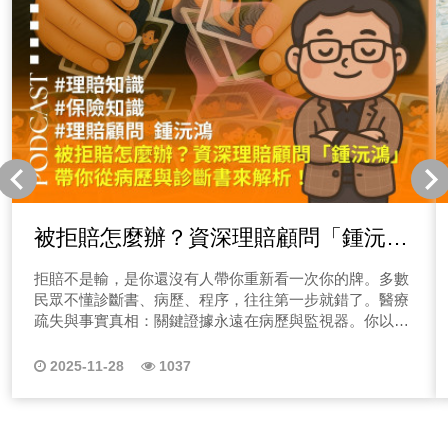
被拒賠怎麼辦？資深理賠顧問「鍾沅
鴻」帶你從病歷與診斷書來解析！
拒賠不是輸，是你還沒有人帶你重新看一次你的牌。多數
民眾不懂診斷書、病歷、程序，往往第一步就錯了。醫療
疏失與事實真相：關鍵證據永遠在病歷與監視器。你以為
是必然？其實是你沒有調到該拿的東西。誤診、錯誤判
斷、醫療過程的關鍵 10 分鐘，可能決定一生。病房監視
2025-11-28
1037
器、急診紀錄、插管前後狀況，都會改變診斷結論。