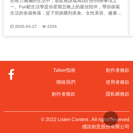
在壓力滿滿的生活中，放鬆應該成為我們的待辦事項之
一。Fun鬆生活學是你星期五晚上的最佳陪伴，帶你探索
生活的各個角落，從下班娛樂到美食、女性美容、健康與
購物，讓你的週末充滿樂趣和驚喜！想知道如何在忙碌的
生活中找到平衡？立即收聽我們的節目，為自己制定一個
2025-04-27
2254
放鬆計畫吧！ 探索Fun鬆生活學：讓放鬆成為生活的一
部分 現代人生活繁忙，工作與家庭壓力讓我們疲於奔
命，很容易忽略自己的身心健康。然而，放鬆不應該只是
在週末才想到的事情，而應該融入到我們的日常生活中。
Fun鬆生活學正是為了這樣的理念而誕生，每週五晚上陪
伴你一起學習如何在繁忙的生活中找到屬於自己的放鬆方
式，讓週末成為真正的休息日。 生活充滿壓力？來Fun
Talker指南
創作者條款
鬆生活學找到解方 你是否因為工作壓力、家庭責任而感
到喘不過氣？每天的待辦事項總是讓你感到焦頭爛額，想
聯絡我們
使用者條款
要放鬆卻又不知道從何開始？Fun鬆生活學就是你所需要
的心靈解藥。我們的節目從生活的各個角度出發，無論你
創作者條款
隱私權條款
是想要尋找下班後的娛樂，還是想要在飲食、美容、健康
等方面獲得建議，我們都為你提供最實用的資訊和建議。
為何選擇收聽Fun鬆生活學？ Fun鬆生活學的最大特色
在於它的多元性和實用性。我們深知每個人的生活方式不
© 2022 Listen Content . All rights reserved
同，放鬆的需求也各有不同，因此我們的節目涵蓋了各種
感說創意股份有限公司
主題，從娛樂、旅遊、美食到健康、消費購物，無所不