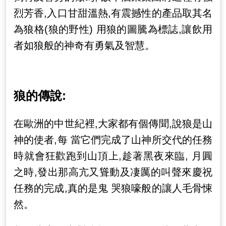
烈芳香,入口甘甜溫熱,有震撼性的產品取其名
為狼格(狼的野性) 用狼的圖騰為標誌,讓飲用
者如狼般的神奇有勇氣及智慧。
狼的傳說:
在歐洲的中世紀裡,大家都有個傳聞,說狼是山
神的使者,每 當它們完成了山神所交代的任務
時就會狂歡跑到山頂上,趁著黑夜來臨, 月圓
之時,發出那高亢又聳動及凄厲的叫聲來慶祝
任務的完成,真的是鬼 哭狼嚎般的讓人毛骨悚
然。