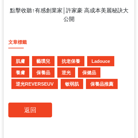
點擊收聽↑有感創業家│許家豪 高成本美麗秘訣大
公開
文章標籤
肌膚
藝璞兒
抗老保養
Ladouce
養膚
保養品
逆光
保健品
逆光REVERSEUV
敏弱肌
保養品推薦
返回