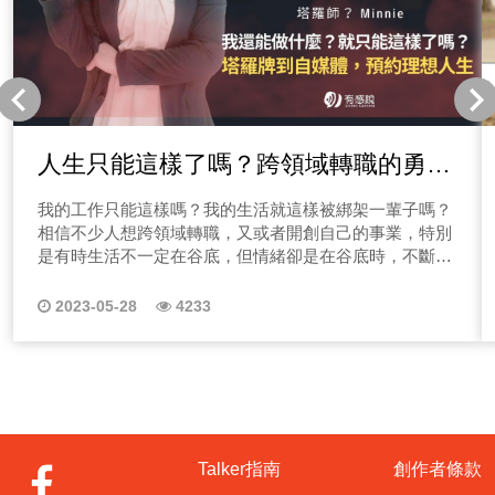
人生只能這樣了嗎？跨領域轉職的勇
氣！塔羅師迷你來分享！
我的工作只能這樣嗎？我的生活就這樣被綁架一輩子嗎？
相信不少人想跨領域轉職，又或者開創自己的事業，特別
是有時生活不一定在谷底，但情緒卻是在谷底時，不斷的
自我懷疑產生！相信不少聽眾朋友都有這樣的經驗，特別
是工作不順心時多少會有自我懷疑，而今天的分享相信能
2023-05-28
4233
講出很多上班族朋友的心裡話。 「我不喜歡做這件事，
但我好像只有這個選擇，跳出去做副業我真的會順利嗎？
總覺得人生被我的職業所綁架！那該怎麼辦？我如何預約
我的理想人生！」就讓知名塔羅節目主持人Minnie來跟大
家聊一聊！ Minnie主持的七十八張塔羅教學節目，總收
聽數已經超過10萬次了，也獲得500位以上客戶諮詢，並
且現在更協助超過30位創業者經營自媒體，看似很精采的
Talker指南
創作者條款
生活，但她從出社會就是塔羅師嗎？而Minnie在工作上也