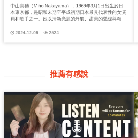
傳奇巨星
中山美穗（Miho Nakayama），1969年3月1日出生於日
本東京都，是昭和末期至平成初期日本最具代表性的女演
員和歌手之一。她以清新亮麗的外貌、甜美的聲線與精湛
的演技成名，在影視劇和音樂界都創下了輝煌成就，成為
無數人心中的偶像與時代象徵。
2024-12-09
2524
推薦有感說