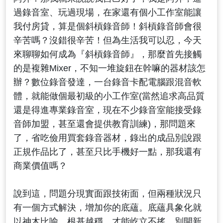
過錄音室、玩過現場，在家還有個小工作室能讓
我付房貸，算是個斜槓錄音師！斜槓錄音師會很
辛苦嗎？沒錯很辛苦！但為生活我可以忍，今天
來聊聊如何成為『斜槓錄音師』，那麼首先接觸
的是複雜Mixer，不知一堆旋鈕在幹嘛的器材該怎
辦？數位錄音發達，一台錄音卡配電腦跟混音軟
體，就能做個最初級的小工作室(當然追求高品質
還是得進專業錄音室，現在不少錄音室能接受錄
音師加盟，甚至還會提供教育訓練)，那問題來
了，省吃儉用買套錄音器材，錄出的成品別說跟
正規作品比了，甚至只比手機好一點，那我還有
商業價值嗎？
說到這，問題分現實面跟技術面，但兩種狀況只
有一個方式解決，增加你的底蘊。底蘊具象化就
以神木比喻，根基越穩，才能屹立不搖、別開新