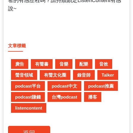
者的有感歷程嗎？請持續鎖定ListenContent有感
說~
文章標籤
廣告
有聲書
音樂
配樂
音效
聲音領域
有聲文化圈
錄音師
Talker
podcast平台
podcast中文
podcast推薦
podcast賺錢
台灣podcast
播客
listencontent
返回