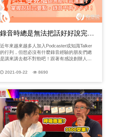
錄音時總是無法把話好好說完
嗎？說話四妙招，讓你聲聲動
近年來越來越多人加入Podcaster或知識Talker
人！
的行列，但想必沒有什麼錄音經驗的朋友們總
是講來講去都不對勁吧！跟著有感說創辦人
Allen來做四種錄前準備，包你一錄到底聲聲動
人！
2021-09-22
8690