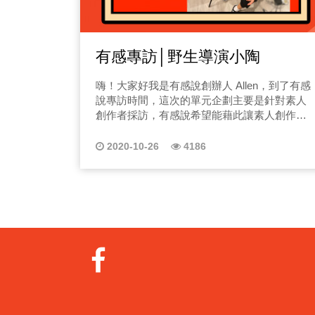
有感專訪│野生導演小陶
嗨！大家好我是有感說創辦人 Allen，到了有感
說專訪時間，這次的單元企劃主要是針對素人
創作者採訪，有感說希望能藉此讓素人創作者
有更多的推廣空間，那馬上來跟今天的主角小
陶聊聊，小陶是一個野生導演兼攝影兼製片，
2020-10-26
4186
除了跟不少新創公司有合作外，自己也有因應
這次的新冠肺炎翻拍公益單曲同一個氣息，那
馬上就來聊聊