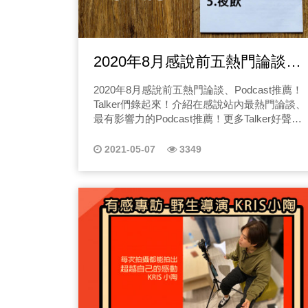
2020年8月感說前五熱門論談
Podcast推薦！Talker們錄起
2020年8月感說前五熱門論談、Podcast推薦！
來！
Talker們錄起來！介紹在感說站內最熱門論談、
最有影響力的Podcast推薦！更多Talker好聲音
請持續鎖定ListenContent~
2021-05-07
3349