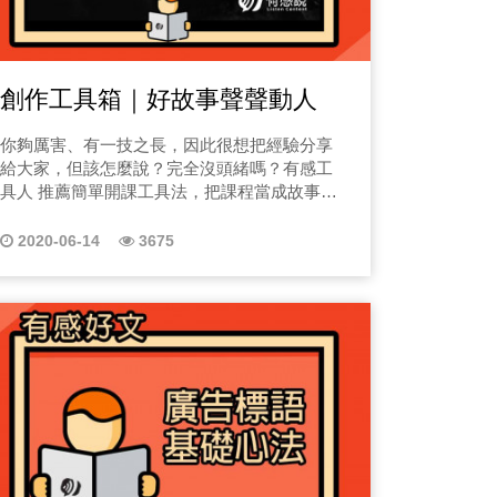
創作工具箱｜好故事聲聲動人
你夠厲害、有一技之長，因此很想把經驗分享
給大家，但該怎麼說？完全沒頭緒嗎？有感工
具人 推薦簡單開課工具法，把課程當成故事
講，並且集中、重複敘述，就能強化你的內容
力度，以此讓你的故事生動又有趣唷！
2020-06-14
3675