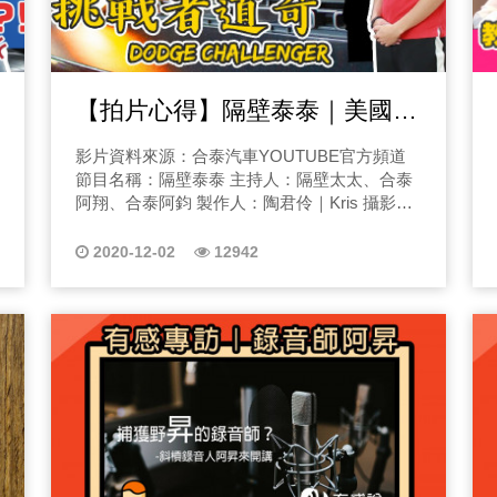
【拍片心得】隔壁泰泰｜美國原
廠車要送到國外去維修？挑戰者
影片資料來源：合泰汽車YOUTUBE官方頻道
道奇開箱文Dodge Challenger
節目名稱：隔壁泰泰 主持人：隔壁太太、合泰
阿翔、合泰阿鈞 製作人：陶君伶｜Kris 攝影、
剪輯：陶君伶｜Kris
2020-12-02
12942