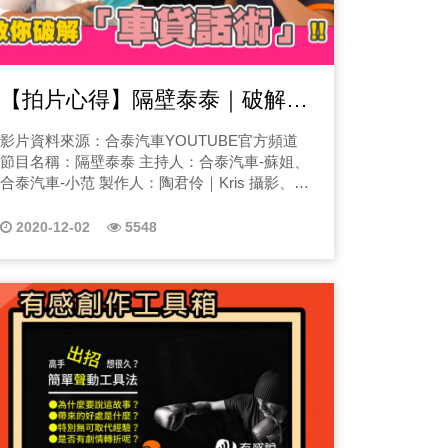
【拍片心得】隔壁泰泰｜破解
「車貸話術」！想買夢想車，不
影片資料來源：合泰汽車YOUTUBE官方頻道
用看薪轉證明？
節目名稱：隔壁泰泰 主持人：合泰汽車-蘇姐、
合泰汽車-小范 製作人：陶君伶｜Kris 攝影、剪
輯：陶君伶｜Kris
2020-12-02
5548