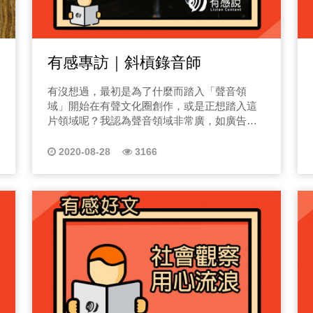
有感專訪｜斜槓錄音師
有沒想過，最初是為了什麼而踏入「聲音領
域」開始在有聲文化圈創作，或是正想踏入這
片領域呢？我認為聲音領域非常廣，如廣告、
有聲書、音樂、音效、歌唱等都算是，那今天
就來聊上述事項的必經的關鍵步驟
2020-08-28
3166