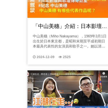
「中山美穗」介紹：日本影壇與
歌壇的傳奇巨星
中山美穗（Miho Nakayama），1969年3月1日
出生於日本東京都，是昭和末期至平成初期日
本最具代表性的女演員和歌手之一。她以清新
亮麗的外貌、甜美的聲線與精湛的演技成名，
在影視劇和音樂界都創下了輝煌成就，成為無
2024-12-09
2525
數人心中的偶像與時代象徵。