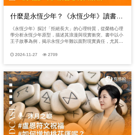
什麼是永恆少年？《永恆少年》讀書心
得與解析：長不大的浪漫，還是現代社
《永恆少年》探討「拒絕長大」的心理特質，從榮格心理
會的現象？
學分析永恆少年原型，描述其浪漫與現實衝突。書中以小
王子故事為例，揭示永恆少年難以面對現實責任，尤其表
現在戀愛與社會適應力上。小王子與玫瑰的情感拉扯反映
不成熟的情感模式，與狐狸的互動則強調情感價值與責任
2024-11-27
2709
的連結。書中批判統計思維的毒害，提醒人們珍視情感深