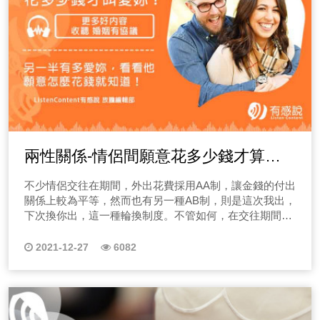
兩性關係-情侶間願意花多少錢才算愛
你？
不少情侶交往在期間，外出花費採用AA制，讓金錢的付出
關係上較為平等，然而也有另一種AB制，則是這次我出，
下次換你出，這一種輪換制度。不管如何，在交往期間，
我們也能從消費的付款模式上去判斷一個人的個性如何，
男方是否多願意付出些，女方是否索求無度等，當然也有
2021-12-27
6082
遇到很摳的，小到幾塊錢、發票該誰拿都會計較。