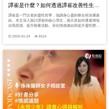
譚崔是什麼？如何透過譚崔改善性生活
與親密關係
譚崔是一門古老的靈性哲學，強調身心靈的整合與深層連
結。本文深入探討譚崔的核心理念，揭示其如何通過增強
自我意識、提升能量流動、深化情感連結與提升靈性體
驗，來改善性生活與親密關係。透過具體的冥想與呼吸練
習，譚崔幫助個人釋放壓力，增強自信，並建立健康的溝
2025-01-24
6514
通模式。無論是單身還是有伴侶，譚崔都能助你在愛與和
諧