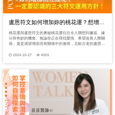
盧恩符文如何增加妳的桃花運？想增加
桃花運一定要認識的三大符文運用方
桃花運與盧恩符文的奧秘桃花運往往令人聯想到邂逅、緣
針！
分與奇妙的機會。無論你正在尋找愛情、希望改善人際關
係，還是渴望增添現有關係中的激情，北歐古老的盧恩符
文能協助你調整自身能量，吸引更多正面的情感力量。今
天，我將介紹幾個有助於提升愛情運與桃花運的盧恩符
2024-10-27
4303
文，並教大家如何運用這些符文來增強愛情能量。