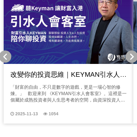
改變你的投資思維｜KEYMAN引水人會
客室｜陪你聊投資，也聊人生的流動哲
「財富的自由，不只是數字的遊戲，更是一場心智的修
學
煉。」 歡迎來到 《KEYMAN引水人會客室》。這裡是一
個屬於成熟投資者與人生思考者的空間，由資深投資人與
財商導師 KEYMAN（Eddie） 主持，節目以「引水人
（Harbor Pilot）」為核心意象—就像一位熟悉潮流與水勢
2025-11-13
1054
的引水人，帶領每一艘想進入財富港灣的船，安全、穩
定、且從容地找到自己的航道。 KEYMAN引水人會客
室-節目精神｜自由航道的哲學 在這裡，我們不談一夜致