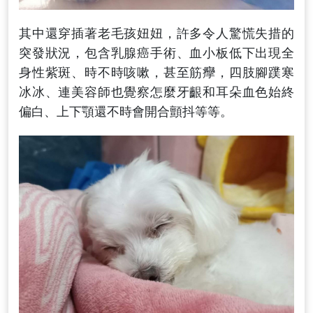
其中還穿插著老毛孩妞妞，許多令人驚慌失措的
突發狀況，包含乳腺癌手術、血小板低下出現全
身性紫斑、時不時咳嗽，甚至筋癴，四肢腳蹼寒
冰冰、連美容師也覺察怎麼牙齦和耳朵血色始終
偏白、上下顎還不時會開合顫抖等等。