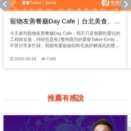
寵物友善餐廳Day Cafe｜台北美食、寵
物餐點推薦，毛孩與爸媽共同舒心的寵
今天來到寵物友善餐廳Day Cafe，我不只是個愛吃愛玩的
物餐廳！
工程師女孩，同時也是有2隻狗寶貝的愛寵Talker-Emily，
不管日常多忙碌，我都有愛寵秘招和毛孩紓解彼此的壓
力，不論休假日多短暫，我一定和毛孩們在一起快樂解
憂。每到愉快的休假日，我必會帶兩隻毛孩子舒壓找快
2023-02-20
7160
樂，這天我們原定計畫被一場突如其來
推薦有感說