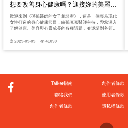
想要改善身心健康嗎？迎接妳的美麗人
生，請聽孫克嘉醫師的女子相談室
歡迎來到《孫孫醫師的女子相談室》，這是一個專為現代
女性打造的身心健康節目，由孫克嘉醫師主持，帶您深入
了解健康、美容與心靈成長的各種議題，並邀請到各領域
的專家，分享她們的專業知識和實用建議，助您在日常生
活中做出更明智的健康選擇。 而原本孫孫醫師主持的節
2025-05-05
41090
目「野莓之地」也不會消失，我們將其更名為「野莓信
箱」單元，在這個單元中會回答大家的來信，分享各種生
活小知識和小建議，用更親鬆無話不談的方式進行。此
外，孫孫醫師還是會定期進行讀書分享，並邀請不同領域
的女性朋友們來做系列單元，帶給大家更多元的視角和豐
富的內容。我們希望通過這些交流，讓更多女性的聲音被
聽見，彼此鼓勵、共同成長。再次感謝大家的支持，也邀
Talker指南
創作者條款
請大家繼續收聽節目，期待在「女子相談室」與各位聽眾
朋友們再度相聚。 更多孫孫醫師的Podcast節目
聯絡我們
使用者條款
創作者條款
隱私權條款