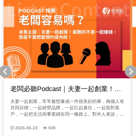
老闆必聽Podcast｜夫妻一起創業！最
難的不是一起賺錢，而是不要把愛情吵
夫妻一起創業，常常被想像成一件很美好的事，兩個人有
成內耗！
共同目標，一起經營品牌，一起扛起責任，一起面對客
戶，一起把生活與事業綁在同一條路上。對外人來說，這
很像一種浪漫的革命情感：白天是事業夥伴，晚上是人生
伴侶，成功時一起慶祝，辛苦時一起承擔。
2026-06-23
608