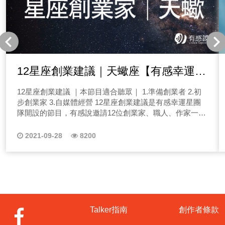
12星座創業建議｜天蠍座【有感幸運星
ft. 有感說Allen】
12星座創業建議 ｜本節目適合聽眾｜ 1.準備創業者 2.初
步創業家 3.自媒體經營 12星座創業建議是有感幸運星團
隊開設的節目，有感說邀請12位創業家、職人、作家一同
組成，每一集的內容都是集合每位團隊成員的自我人生經
驗、星座數據、星座專家建議而成，那這一系列12星座創
2021-09-28
8200
業節目，會由有感說創辦人Allen代為發聲，期待在這個微
型創業時代，有感幸運星團隊能幫上聽眾朋友們的忙，只
要有心，人人都有機會成為閃亮的那顆星，照亮自己也能
照亮他人！ 那還是要提醒聽眾朋友們，星座判斷僅供參
考，每一個人都是獨立的個體，本集節目為團隊綜合觀點
提供相關建議，然而創業之路瞬息萬變，真正厲害的創業
家必須要懂如何獲得資源、妥善應用資源，不代表節目說
Talker指南
創作者條款
不建議你跟某星座合作，就一定要避而遠之，創業能人所