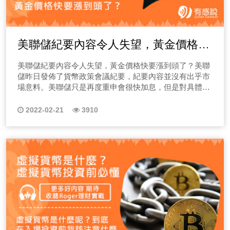
美聯儲紀要內容令人失望，黃金價格快
要漲到頭了？
美聯儲紀要內容令人失望，黃金價格快要漲到頭了？美聯
儲昨日發佈了貨幣政策會議紀要，紀要內容並沒有出乎市
場意料。美聯儲只是再度重申會很快加息，但是對具體加
息的力度與時間卻沒有明確的指示。尤其是市場最關心的
3月份是否加息50個基點，美聯儲還是拿“看通脹”來搪塞。
2022-02-21
3910