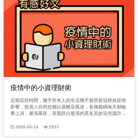
疫情中的小資理財術
近期這段時間，幾乎所有人的生活幾乎都受新冠肺炎疫情
影響，投資人自然也難以逃離這風波，各種戲碼每天都輪
番上演，暴漲暴跌，美股跌台股漲的莫名其妙這些讓許多
投資人手足無措，有些投資人的荷包因而嚴重受創。而擔
心股市震盪恐影響到個人財富者究竟該怎麼辦？
2020-06-14
2937