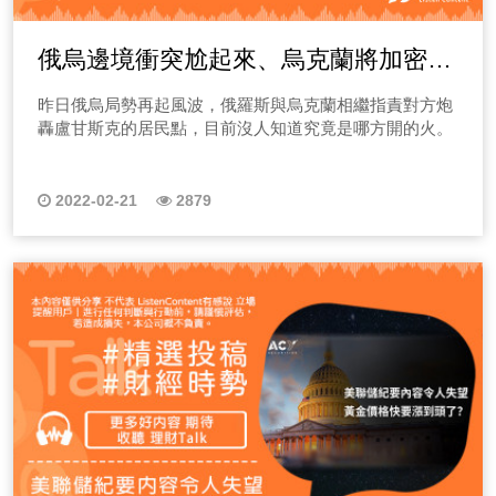
俄烏邊境衝突尬起來、烏克蘭將加密貨
幣合法化，俄羅斯反稱其為“龐氏騙局”
昨日俄烏局勢再起風波，俄羅斯與烏克蘭相繼指責對方炮
轟盧甘斯克的居民點，目前沒人知道究竟是哪方開的火。
2022-02-21
2879