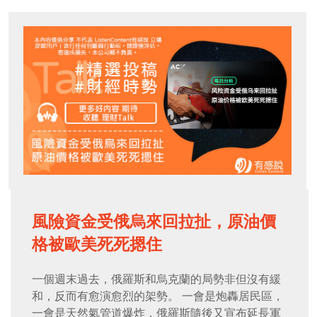
風險資金受俄烏來回拉扯，原油價
格被歐美死死摁住
一個週末過去，俄羅斯和烏克蘭的局勢非但沒有緩
和，反而有愈演愈烈的架勢。 一會是炮轟居民區，
一會是天然氣管道爆炸，俄羅斯隨後又宣布延長軍