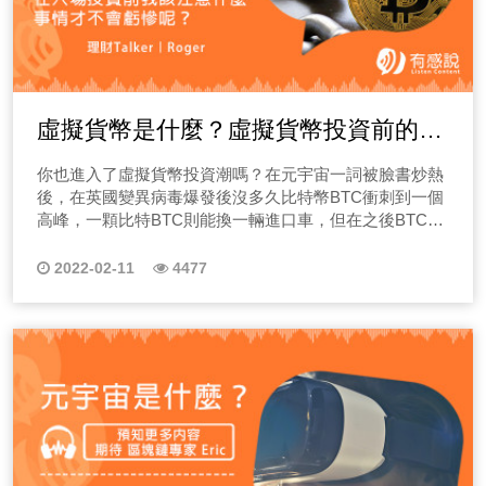
虛擬貨幣是什麼？虛擬貨幣投資前的進
場須知！
你也進入了虛擬貨幣投資潮嗎？在元宇宙一詞被臉書炒熱
後，在英國變異病毒爆發後沒多久比特幣BTC衝刺到一個
高峰，一顆比特BTC則能換一輛進口車，但在之後BTC則
回歸於1比110萬台幣上下趨於漲幅波動較小的階段，對於
虛擬貨幣投資熱潮又稍稍降溫，直至臉書宣布元宇宙與
2022-02-11
4477
NFT的熱度興起，虛擬貨幣交易又重新回歸大