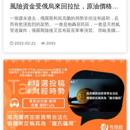
風險資金受俄烏來回拉扯，原油價格被
歐美死死摁住
一個週末過去，俄羅斯和烏克蘭的局勢非但沒有緩和，反
而有愈演愈烈的架勢。 一會是炮轟居民區，一會是天然氣
管道爆炸，俄羅斯隨後又宣布延長軍事演習。 而歐美國家
一邊渲染戰爭氣氛，一邊計劃相應制裁。 不管這個仗是否
真打得起來，市場中的恐慌情緒早已拉滿了。
2022-02-21
2043