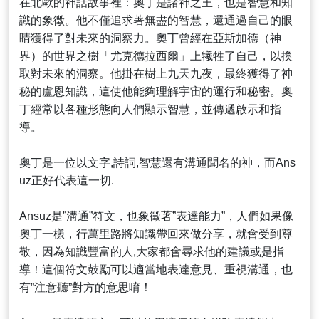
在北歐的神話故事裡：奧丁是諸神之王，也是智慧和知
識的象徵。他不僅追求著無盡的智慧，還通過自己的眼
睛獲得了對未來的洞察力。奧丁曾經在亞斯加德（神
界）的世界之樹「尤克德拉西爾」上犧牲了自己，以換
取對未來的洞察。他掛在樹上九天九夜，最終獲得了神
秘的盧恩知識，這使他能夠理解宇宙的運行和秘密。奧
丁經常以各種形態向人們顯示智慧，並傳遞啟示和指
導。
奧丁是一位以文字,詩詞,智慧還有溝通聞名的神，而Ans
uz正好代表這一切.
Ansuz是”溝通”符文，也象徵著”表達能力”，人們如果像
奧丁一樣，行萬里路將知識帶回來做分享，就會受到尊
敬，因為知識豐富的人,大家都會尋求他的建議或是指
導！這個符文鼓勵可以適當地表達意見、重視溝通，也
有”注意聽”對方的意思唷！