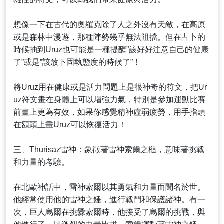
想像一下在古代的奧羅克除了人之外沒有天敵，在高原
或是森林中漫遊，那種陣勢幾乎無法阻擋。但在占卜的
時候抽到Uruz也可能是一種提醒”該好好注意自己的健康
了”或是”該放下固執態度的時候了”！
將Uruz用在健康或是活力問題上是很神奇的符文，把Ur
uz符文畫在身體上可以增強力氣，特別是參加運動比賽
前畫上更為有效，如果你感覺精神虛弱疲勞，用手指頭
在額頭上畫Uruz可以恢復活力！
三、Thurisaz雷神：象徵著雷神索爾之槌，意味著挑戰
和力量的考驗。
在北歐神話中，雷神索爾以其勇氣和力量而聞名於世。
他經常使用他的雷神之錘，進行戰鬥和保護諸神。有一
次，巨人烏爾在挑釁索爾時，他接受了烏爾的挑戰，與