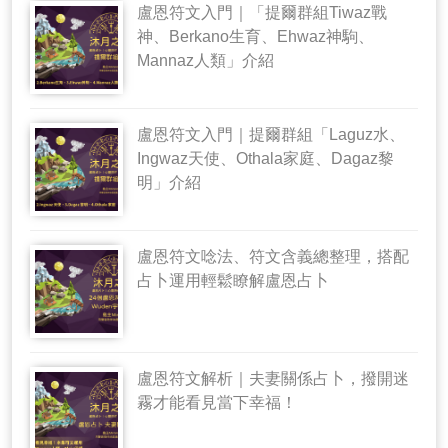
盧恩符文入門｜「提爾群組Tiwaz戰
神、Berkano生育、Ehwaz神駒、
Mannaz人類」介紹
盧恩符文入門｜提爾群組「Laguz水、
Ingwaz天使、Othala家庭、Dagaz黎
明」介紹
盧恩符文唸法、符文含義總整理，搭配
占卜運用輕鬆瞭解盧恩占卜
盧恩符文解析｜夫妻關係占卜，撥開迷
霧才能看見當下幸福！