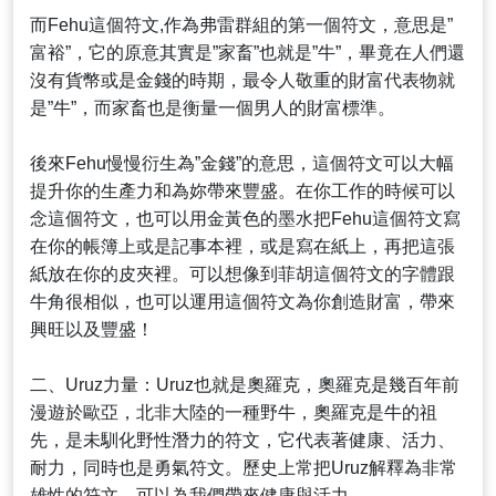
而Fehu這個符文,作為弗雷群組的第一個符文，意思是”
富裕”，它的原意其實是”家畜”也就是”牛”，畢竟在人們還
沒有貨幣或是金錢的時期，最令人敬重的財富代表物就
是”牛”，而家畜也是衡量一個男人的財富標準。
後來Fehu慢慢衍生為”金錢”的意思，這個符文可以大幅
提升你的生產力和為妳帶來豐盛。在你工作的時候可以
念這個符文，也可以用金黃色的墨水把Fehu這個符文寫
在你的帳簿上或是記事本裡，或是寫在紙上，再把這張
紙放在你的皮夾裡。可以想像到菲胡這個符文的字體跟
牛角很相似，也可以運用這個符文為你創造財富，帶來
興旺以及豐盛！
二、Uruz力量：Uruz也就是奧羅克，奧羅克是幾百年前
漫遊於歐亞，北非大陸的一種野牛，奧羅克是牛的祖
先，是未馴化野性潛力的符文，它代表著健康、活力、
耐力，同時也是勇氣符文。歷史上常把Uruz解釋為非常
雄性的符文，可以為我們帶來健康與活力。