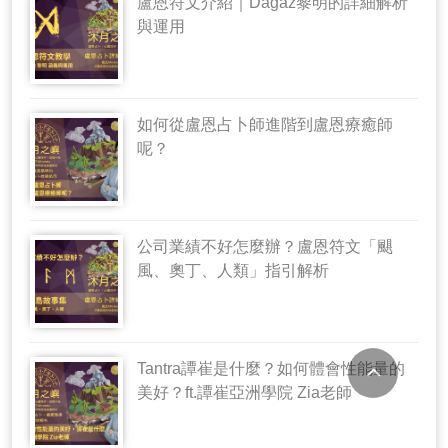
盧恩符文介紹｜Dagaz黎明的詳細解析
與運用
如何從盧恩占卜師進階到盧恩療癒師
呢？
公司業績不好怎麼辦？盧恩符文「颶
風、奧丁、人類」指引解析
Tantra譚崔是什麼？如何體會性能量的
美好？ft.譚崔亞洲學院 Zia老師