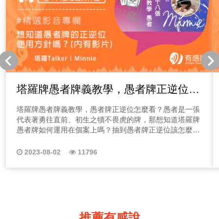
塔羅牌愚者牌義教學，愚者牌正逆位怎
麼看？
塔羅牌愚者牌義教學，愚者牌正逆位怎麼看？愚者是一張
代表著勇往直前、初生之犢不畏虎的牌，那想知道塔羅牌
愚者牌如何運用在個案上嗎？抽到愚者牌正逆位該怎麼看
嗎？請一定要鎖定Minnie老師的塔羅牌教學頻道唷~
2023-08-02
11796
推薦有感說