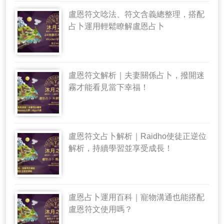
盧恩符文唸法、符文含義總整理，搭配
占卜運用輕鬆瞭解盧恩占卜
盧恩符文解析｜夫妻關係占卜，撥開迷
霧才能看見當下幸福！
盧恩符文占卜解析｜Raidho使徒正逆位
解析，持續學習並享受成長！
盧恩占卜運用百科｜寵物溝通也能搭配
盧恩符文使用嗎？