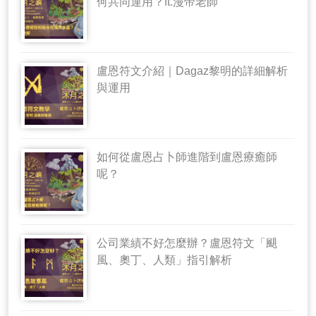
何共同運用？ft.漫帝老師
盧恩符文介紹｜Dagaz黎明的詳細解析
與運用
如何從盧恩占卜師進階到盧恩療癒師
呢？
公司業績不好怎麼辦？盧恩符文「颶
風、奧丁、人類」指引解析