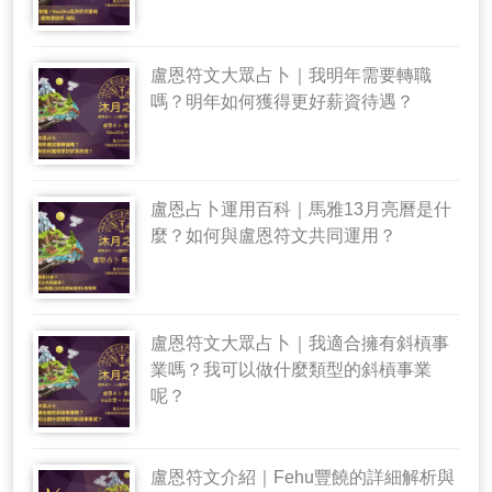
盧恩符文大眾占卜｜我明年需要轉職
嗎？明年如何獲得更好薪資待遇？
盧恩占卜運用百科｜馬雅13月亮曆是什
麼？如何與盧恩符文共同運用？
盧恩符文大眾占卜｜我適合擁有斜槓事
業嗎？我可以做什麼類型的斜槓事業
呢？
盧恩符文介紹｜Fehu豐饒的詳細解析與