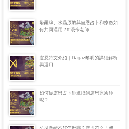
塔羅牌、水晶原礦與盧恩占卜和療癒如
何共同運用？ft.漫帝老師
盧恩符文介紹｜Dagaz黎明的詳細解析
與運用
如何從盧恩占卜師進階到盧恩療癒師
呢？
公司業績不好怎麼辦？盧恩符文「颶