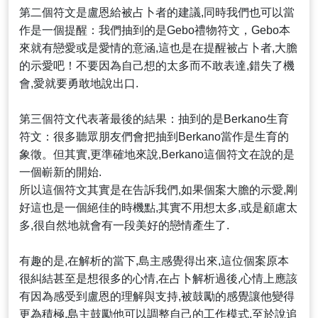
第二個符文是盧恩給被占卜者的建議,同時我們也可以當
作是一個提醒：我們抽到的是Gebo禮物符文，Gebo本
來就有戀愛或是愛情的意涵,這也是在提醒被占卜者,大膽
的示愛吧！不要因為自己想的太多而不敢表達,錯失了機
會,愛就要勇敢地說出口.
第三個符文代表著最後的結果：抽到的是Berkano生育
符文：很多聽眾朋友們會把抽到Berkano當作是生育的
象徵。但其實,更準確地來說,Berkano這個符文在說的是
一個嶄新的開始.
所以這個符文其實是在告訴我們,如果個案大膽的示愛,剛
好這也是一個絕佳的時機點,其實不用想太多,或是顧慮太
多,很自然地就會有一段美好的戀情產生了.
有趣的是,在解析的當下,島主感覺得出來,這位個案原本
很糾結甚至是想很多的心情,在占卜解析過後,心情上應該
有因為感受到盧恩的理解與支持,被鼓勵的感覺讓他變得
更為積極,島主鼓勵他可以調整自己的工作模式,至於說追