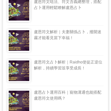
盧恩符文唸法、符文含義總整理，搭配
占卜運用輕鬆瞭解盧恩占卜
盧恩符文解析｜夫妻關係占卜，撥開迷
霧才能看見當下幸福！
盧恩符文占卜解析｜Raidho使徒正逆位
解析，持續學習並享受成長！
盧恩占卜運用百科｜寵物溝通也能搭配
盧恩符文使用嗎？