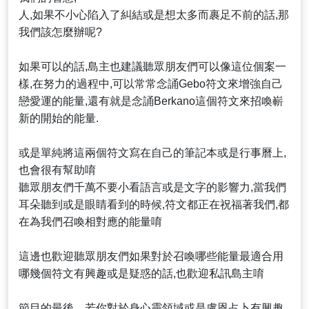
人,如果不小心陷入了糾結或是想太多而裹足不前的話,那
我們該怎麼辦呢?
如果可以的話,島主也建議聽眾朋友們可以像這位個案一
樣,在努力的過程中,可以常常念誦Gebo符文來增強自己
戀愛運的能量,還有就是念誦Berkano這個符文來招喚嶄
新的開始的能量.
或是單純將這兩個符文寫在自己的筆記本或是行事曆上,
也會很有幫助唷
聽眾朋友們千萬不要小看語言或是文字的影響力,當我們
耳朵聽到或是眼睛看到的時候,符文都正在祝福著我們,都
在為我們召喚相對應的能量唷
這邊也歡迎聽眾朋友們如果對於召喚哪些能量最適合用
哪幾個符文有興趣或是疑惑的話,也歡迎私訊島主唷
節目的最後，若你對於身心靈領域或是盧恩占卜有興趣