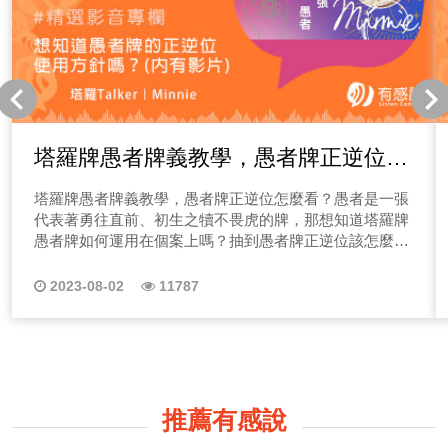
塔羅牌愚者牌義教學，愚者牌正逆位怎
麼看？
塔羅牌愚者牌義教學，愚者牌正逆位怎麼看？愚者是一張
代表著勇往直前、初生之犢不畏虎的牌，那想知道塔羅牌
愚者牌如何運用在個案上嗎？抽到愚者牌正逆位該怎麼看
嗎？請一定要鎖定Minnie老師的塔羅牌教學頻道唷~
2023-08-02
11787
推薦有感說